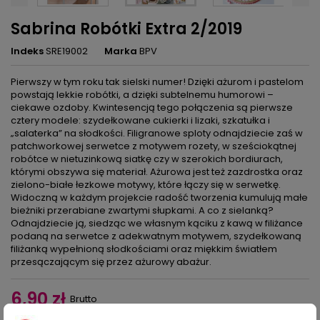
Sabrina Robótki Extra 2/2019
Indeks
SRE19002
Marka
BPV
Pierwszy w tym roku tak sielski numer! Dzięki ażurom i pastelom
powstają lekkie robótki, a dzięki subtelnemu humorowi –
ciekawe ozdoby. Kwintesencją tego połączenia są pierwsze
cztery modele: szydełkowane cukierki i lizaki, szkatułka i
„salaterka” na słodkości. Filigranowe sploty odnajdziecie zaś w
patchworkowej serwetce z motywem rozety, w sześciokątnej
robótce w nietuzinkową siatkę czy w szerokich bordiurach,
którymi obszywa się materiał. Ażurowa jest też zazdrostka oraz
zielono-białe łezkowe motywy, które łączy się w serwetkę.
Widoczną w każdym projekcie radość tworzenia kumulują małe
bieżniki przerabiane zwartymi słupkami. A co z sielanką?
Odnajdziecie ją, siedząc we własnym kąciku z kawą w filiżance
podaną na serwetce z adekwatnym motywem, szydełkowaną
filiżanką wypełnioną słodkościami oraz miękkim światłem
przesączającym się przez ażurowy abażur.
6,90 zł
Brutto