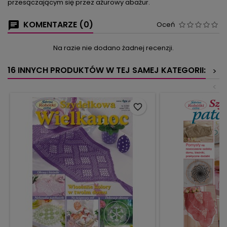
przesączającym się przez ażurowy abażur.
KOMENTARZE (0)
Oceń
Na razie nie dodano żadnej recenzji.
16 INNYCH PRODUKTÓW W TEJ SAMEJ KATEGORII:
>
<
favorite_border