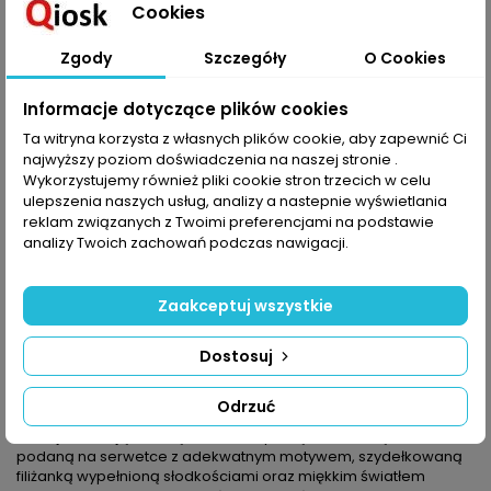
Cookies
Dodaj do koszyka
Ilość

Zgody
Szczegóły
O Cookies
Udostępnij
Informacje dotyczące plików cookies
Ta witryna korzysta z własnych plików cookie, aby zapewnić Ci
najwyższy poziom doświadczenia na naszej stronie .
OPIS
SZCZEGÓŁY PRODUKTU
Wykorzystujemy również pliki cookie stron trzecich w celu
ulepszenia naszych usług, analizy a nastepnie wyświetlania
Pierwszy w tym roku tak sielski numer! Dzięki ażurom i pastelom
reklam związanych z Twoimi preferencjami na podstawie
powstają lekkie robótki, a dzięki subtelnemu humorowi –
analizy Twoich zachowań podczas nawigacji.
ciekawe ozdoby. Kwintesencją tego połączenia są pierwsze
cztery modele: szydełkowane cukierki i lizaki, szkatułka i
„salaterka” na słodkości. Filigranowe sploty odnajdziecie zaś w
Zaakceptuj wszystkie
patchworkowej serwetce z motywem rozety, w sześciokątnej
robótce w nietuzinkową siatkę czy w szerokich bordiurach,
Dostosuj
którymi obszywa się materiał. Ażurowa jest też zazdrostka oraz
zielono-białe łezkowe motywy, które łączy się w serwetkę.
Widoczną w każdym projekcie radość tworzenia kumulują małe
Odrzuć
bieżniki przerabiane zwartymi słupkami. A co z sielanką?
Odnajdziecie ją, siedząc we własnym kąciku z kawą w filiżance
podaną na serwetce z adekwatnym motywem, szydełkowaną
filiżanką wypełnioną słodkościami oraz miękkim światłem