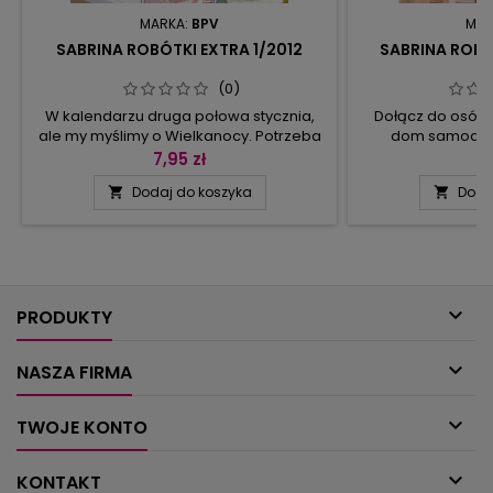
MARKA:
BPV
MAR
SABRINA ROBÓTKI EXTRA 1/2012
SABRINA ROBÓ
(0)
W kalendarzu druga połowa stycznia,
Dołącz do osób,
ale my myślimy o Wielkanocy. Potrzeba
dom samodzie
czasu, aby pomyśleć o zmianie wystroju
ozdobami. Chwyć
7,95 zł
6
mieszkania, serwetkach czy koszyczku
bieżnik, mandal
Dodaj do koszyka
Doda


na święconkę. Sabrina Robótki Extra
ścianie, koszy
spełnia wszystkie te oczekiwania.
poduszkę lub makat
Szydełkowe jajka w wielu kolorach i
tym bardziej ż
odsłonach, wiosenne ozdoby na okna,
wykonuje się jak 
wielobarwne obrusy i serwety, kurki i
łączenie motywó
kogutki, patchworkowe,...
szczególni

począt
PRODUKTY

NASZA FIRMA

TWOJE KONTO

KONTAKT