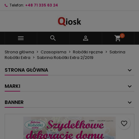
Telefon:
+48 71 335 63 24
×
×
×
Moje listy życzeń
Utwórz listę życzeń
Zaloguj się
Utwórz nową listę
add_circle_outline
Musisz być zalogowany by zapisać produkty na
Nazwa listy życzeń
swojej liście życzeń.
0



shopping_cart
Strona główna
Czasopisma
Robótki ręczne
Sabrina
Anuluj
Zaloguj się
Robótki Extra
Sabrina Robótki Extra 2/2019
Anuluj
Utwórz listę życzeń
STRONA GŁÓWNA
MARKI
BANNER
favorite_border