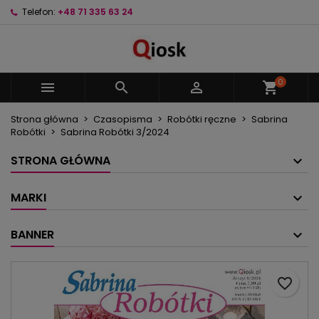
Telefon:
+48 71 335 63 24
×
×
×
Moje listy życzeń
Utwórz listę życzeń
Zaloguj się
Utwórz nową listę
add_circle_outline
Musisz być zalogowany by zapisać produkty na
Nazwa listy życzeń
swojej liście życzeń.
0



shopping_cart
Strona główna
Czasopisma
Robótki ręczne
Sabrina
Anuluj
Zaloguj się
Robótki
Sabrina Robótki 3/2024
Anuluj
Utwórz listę życzeń
STRONA GŁÓWNA
MARKI
BANNER
favorite_border