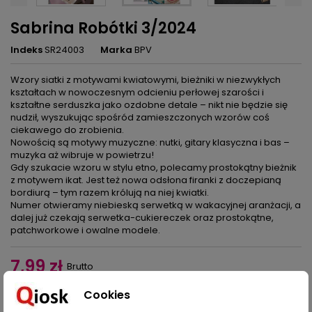
Sabrina Robótki 3/2024
Indeks
SR24003
Marka
BPV
Wzory siatki z motywami kwiatowymi, bieżniki w niezwykłych
kształtach w nowoczesnym odcieniu perłowej szarości i
kształtne serduszka jako ozdobne detale – nikt nie będzie się
nudził, wyszukując spośród zamieszczonych wzorów coś
ciekawego do zrobienia.
Nowością są motywy muzyczne: nutki, gitary klasyczna i bas –
muzyka aż wibruje w powietrzu!
Gdy szukacie wzoru w stylu etno, polecamy prostokątny bieżnik
z motywem ikat. Jest też nowa odsłona firanki z doczepianą
bordiurą – tym razem królują na niej kwiatki.
Numer otwieramy niebieską serwetką w wakacyjnej aranżacji, a
dalej już czekają serwetka-cukiereczek oraz prostokątne,
patchworkowe i owalne modele.
7,99 zł
Brutto
Cookies
Dodaj do koszyka
Ilość
