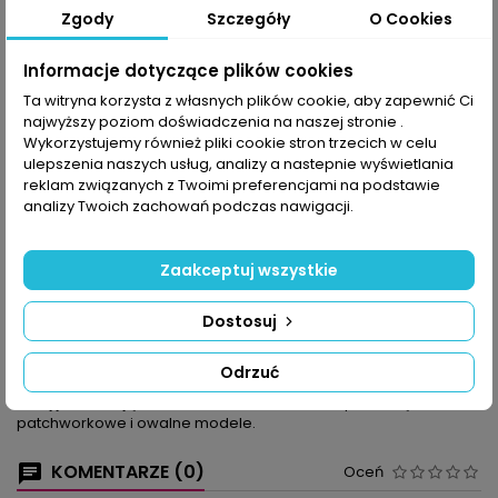
Zgody
Szczegóły
O Cookies
Udostępnij
Informacje dotyczące plików cookies
Ta witryna korzysta z własnych plików cookie, aby zapewnić Ci
najwyższy poziom doświadczenia na naszej stronie .
OPIS
SZCZEGÓŁY PRODUKTU
Wykorzystujemy również pliki cookie stron trzecich w celu
ulepszenia naszych usług, analizy a nastepnie wyświetlania
Wzory siatki z motywami kwiatowymi, bieżniki w niezwykłych
reklam związanych z Twoimi preferencjami na podstawie
kształtach w nowoczesnym odcieniu perłowej szarości i
analizy Twoich zachowań podczas nawigacji.
kształtne serduszka jako ozdobne detale – nikt nie będzie się
nudził, wyszukując spośród zamieszczonych wzorów coś
ciekawego do zrobienia.
Zaakceptuj wszystkie
Nowością są motywy muzyczne: nutki, gitary klasyczna i bas –
muzyka aż wibruje w powietrzu!
Dostosuj
Gdy szukacie wzoru w stylu etno, polecamy prostokątny bieżnik
z motywem ikat. Jest też nowa odsłona firanki z doczepianą
bordiurą – tym razem królują na niej kwiatki.
Odrzuć
Numer otwieramy niebieską serwetką w wakacyjnej aranżacji, a
dalej już czekają serwetka-cukiereczek oraz prostokątne,
patchworkowe i owalne modele.
KOMENTARZE (0)
Oceń