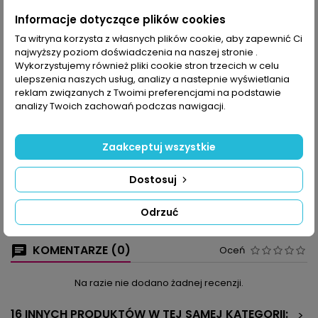
Udostępnij
Informacje dotyczące plików cookies
Ta witryna korzysta z własnych plików cookie, aby zapewnić Ci
najwyższy poziom doświadczenia na naszej stronie .
OPIS
SZCZEGÓŁY PRODUKTU
Wykorzystujemy również pliki cookie stron trzecich w celu
ulepszenia naszych usług, analizy a nastepnie wyświetlania
Drodzy czytelnicy, do dzieła! Aby mieć na sobie modną
reklam związanych z Twoimi preferencjami na podstawie
dzianinę, nie wystarczy tylko szydełkować albo robić na drutach.
analizy Twoich zachowań podczas nawigacji.
Sweterki, żakiety, spódniczki, bolerka i sukienki dziergamy, a
potem na szydełku robimy koronkowe plisy i koronki lub też
bawimy się jeszcze inaczej: na drutach dziergamy dolną część
Zaakceptuj wszystkie
na przykład żakietu, a na szydełku dorabiamy część górną i ją
przyszywamy. Jeśli użyjemy kilku rodzajów włóczek o różnej
Dostosuj
grubości, kolorze i fakturze, otrzymujemy praktycznie
nieograniczoną ilość kombinacji i bardzo oryginalne, unikatowe
ubrania. Do tego szal i torba i możecie wyruszać na letnie
Odrzuć
podboje.
KOMENTARZE (0)
Oceń
Na razie nie dodano żadnej recenzji.
16 INNYCH PRODUKTÓW W TEJ SAMEJ KATEGORII:
>