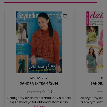
<
favorite_border
MARKA:
BPV
MAR
SANDRA EXTRA 4/2014
SANDRA E
(0)
Dziergamy dzianiny na zimę, aby nie dać
Zaczynamy od teg
się zaskoczyć fali chłodów. Komin czy
ale w tym sezoni
ciepłą czapkę wykonacie w ciągu
czyli: postawc