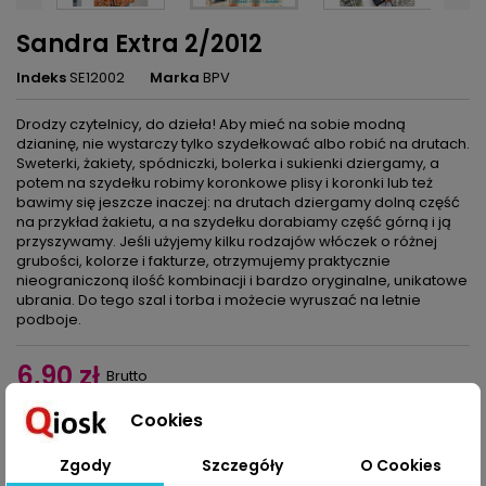
Sandra Extra 2/2012
Indeks
SE12002
Marka
BPV
Drodzy czytelnicy, do dzieła! Aby mieć na sobie modną
dzianinę, nie wystarczy tylko szydełkować albo robić na drutach.
Sweterki, żakiety, spódniczki, bolerka i sukienki dziergamy, a
potem na szydełku robimy koronkowe plisy i koronki lub też
bawimy się jeszcze inaczej: na drutach dziergamy dolną część
na przykład żakietu, a na szydełku dorabiamy część górną i ją
przyszywamy. Jeśli użyjemy kilku rodzajów włóczek o różnej
grubości, kolorze i fakturze, otrzymujemy praktycznie
nieograniczoną ilość kombinacji i bardzo oryginalne, unikatowe
ubrania. Do tego szal i torba i możecie wyruszać na letnie
podboje.
6,90 zł
Brutto
Cookies
Dodaj do koszyka
Ilość

Zgody
Szczegóły
O Cookies