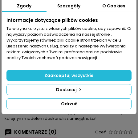
Zgody
Szczegóły
O Cookies
Udostępnij
Informacje dotyczące plików cookies
Ta witryna korzysta z własnych plików cookie, aby zapewnić Ci
najwyższy poziom doświadczenia na naszej stronie .
OPIS
SZCZEGÓŁY PRODUKTU
Wykorzystujemy również pliki cookie stron trzecich w celu
ulepszenia naszych usług, analizy a nastepnie wyświetlania
Robótki ręczne to odskocznia od codzienności. Czasami są one
reklam związanych z Twoimi preferencjami na podstawie
wyzwaniem, innym razem wszystko idzie jak z płatka. Może jest
analizy Twoich zachowań podczas nawigacji.
to związane ze stopniem zaawansowania projektów?
W tym numerze znajdziesz wzory firanki, serwetek, bieżników –
Zaakceptuj wszystkie
także takich z motywów. Są siatkowe plisy i dekoracja okienna.
Są modele łatwe i trudne, ale staramy się tak przygotować
opisy i schematy, aby były czytelne i przejrzyste, a ty już od
Dostosuj
jednego rzutu oka mogła ocenić urodę serwetek.
Zwróć uwagę na kwadratowe projekty: zaczynasz w kółeczku,
Odrzuć
a kończysz symetrycznym kwadratem z trójwymiarowym
kwiatkiem lub kwadratem z okrągłymi narożnikami. Z każdym
kolejnym modelem doskonalisz umiejętności!
KOMENTARZE (0)
Oceń