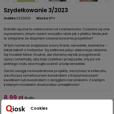
Szydełkowanie 3/2023
Indeks
SZ23003
Marka
BPV
Robótki ręczne to odskocznia od codzienności. Czasami są one
wyzwaniem, innym razem wszystko idzie jak z płatka. Może jest
to związane ze stopniem zaawansowania projektów?
W tym numerze znajdziesz wzory firanki, serwetek, bieżników –
także takich z motywów. Są siatkowe plisy i dekoracja okienna.
Są modele łatwe i trudne, ale staramy się tak przygotować
opisy i schematy, aby były czytelne i przejrzyste, a ty już od
jednego rzutu oka mogła ocenić urodę serwetek.
Zwróć uwagę na kwadratowe projekty: zaczynasz w kółeczku,
a kończysz symetrycznym kwadratem z trójwymiarowym
kwiatkiem lub kwadratem z okrągłymi narożnikami. Z każdym
kolejnym modelem doskonalisz umiejętności!
8,99 zł
Brutto
Cookies
Dodaj do koszyka
Ilość
