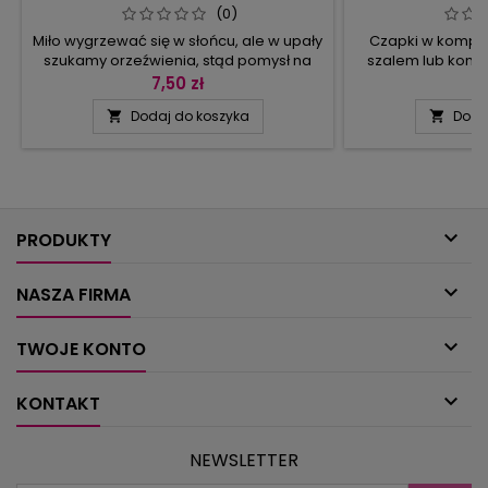
(0)
Miło wygrzewać się w słońcu, ale w upały
Czapki w komple
szukamy orzeźwienia, stąd pomysł na
szalem lub komi
serwetkę w turkusowym kolorze i
beret lub opaska
7,50 zł
8
zazdrostkę z motywem łabędzi oraz
krótkie), rękawicz
Dodaj do koszyka
Doda


ażurową dekorację okienną.Te z nas,
palczatki. Dla ni
które nade wszystko cenią piękno
kolorowe paski 
kwiatów, zainteresują się szydełkowym
innym razem rusty
bukietem i ażurowymi splotami
gładkie. Wybór 
bieżników, w których odnajdą kontury
prezentowane dod
listków i pęczków.Nadal inspirując się...
zrobić sa

PRODUKTY

NASZA FIRMA

TWOJE KONTO

KONTAKT
NEWSLETTER