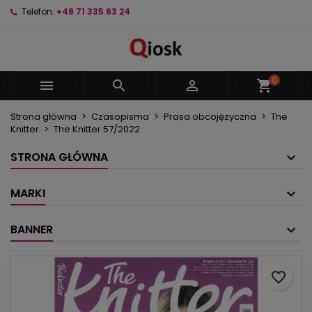
Telefon:
+48 71 335 63 24
×
×
×
Moje listy życzeń
Utwórz listę życzeń
Zaloguj się
Utwórz nową listę
add_circle_outline
Musisz być zalogowany by zapisać produkty na
Nazwa listy życzeń
swojej liście życzeń.
0



shopping_cart
Strona główna
Czasopisma
Prasa obcojęzyczna
The
Anuluj
Zaloguj się
Knitter
The Knitter 57/2022
Anuluj
Utwórz listę życzeń
STRONA GŁÓWNA
MARKI
BANNER
favorite_border