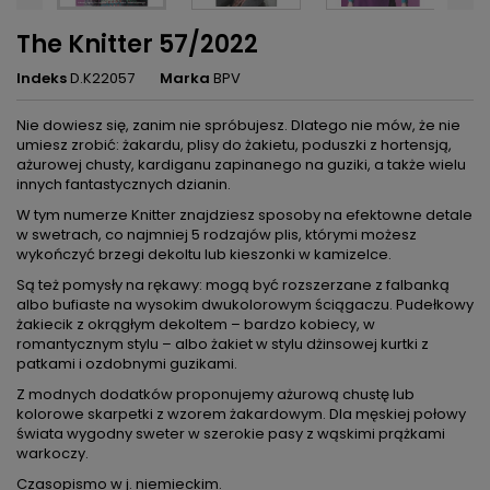
The Knitter 57/2022
Indeks
D.K22057
Marka
BPV
Nie dowiesz się, zanim nie spróbujesz. Dlatego nie mów, że nie
umiesz zrobić: żakardu, plisy do żakietu, poduszki z hortensją,
ażurowej chusty, kardiganu zapinanego na guziki, a także wielu
innych fantastycznych dzianin.
W tym numerze Knitter znajdziesz sposoby na efektowne detale
w swetrach, co najmniej 5 rodzajów plis, którymi możesz
wykończyć brzegi dekoltu lub kieszonki w kamizelce.
Są też pomysły na rękawy: mogą być rozszerzane z falbanką
albo bufiaste na wysokim dwukolorowym ściągaczu. Pudełkowy
żakiecik z okrągłym dekoltem – bardzo kobiecy, w
romantycznym stylu – albo żakiet w stylu dżinsowej kurtki z
patkami i ozdobnymi guzikami.
Z modnych dodatków proponujemy ażurową chustę lub
kolorowe skarpetki z wzorem żakardowym. Dla męskiej połowy
świata wygodny sweter w szerokie pasy z wąskimi prążkami
warkoczy.
Czasopismo w j. niemieckim.