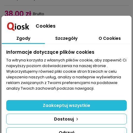
38,00 zł
Brutto
Cookies
Dodaj do koszyka
Ilość

Zgody
Szczegóły
O Cookies
Udostępnij
Informacje dotyczące plików cookies
Ta witryna korzysta z własnych plików cookie, aby zapewnić Ci
najwyższy poziom doświadczenia na naszej stronie .
OPIS
SZCZEGÓŁY PRODUKTU
Wykorzystujemy również pliki cookie stron trzecich w celu
ulepszenia naszych usług, analizy a nastepnie wyświetlania
Nie dowiesz się, zanim nie spróbujesz. Dlatego nie mów, że nie
reklam związanych z Twoimi preferencjami na podstawie
umiesz zrobić: żakardu, plisy do żakietu, poduszki z hortensją,
analizy Twoich zachowań podczas nawigacji.
ażurowej chusty, kardiganu zapinanego na guziki, a także wielu
innych fantastycznych dzianin.
Zaakceptuj wszystkie
W tym numerze Knitter znajdziesz sposoby na efektowne detale
w swetrach, co najmniej 5 rodzajów plis, którymi możesz
wykończyć brzegi dekoltu lub kieszonki w kamizelce.
Dostosuj
Są też pomysły na rękawy: mogą być rozszerzane z falbanką
albo bufiaste na wysokim dwukolorowym ściągaczu. Pudełkowy
Odrzuć