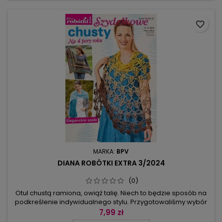
zawieszkę z...
favorite_border
MARKA:
BPV
DIANA ROBÓTKI EXTRA 3/2024
(0)
Otul chustą ramiona, owiąż talię. Niech to będzie sposób na
podkreślenie indywidualnego stylu. Przygotowaliśmy wybór
chust trójkątnych (lżejszych i grubszych) oraz kilka szali:
7,99 zł
patchworkowych w kwiaty, prostokątnych z frędzlami, w