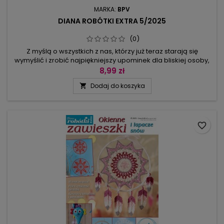
MARKA:
BPV
DIANA ROBÓTKI EXTRA 5/2025
(0)
Z myślą o wszystkich z nas, którzy już teraz starają się
wymyślić i zrobić najpiękniejszy upominek dla bliskiej osoby,
przygotowaliśmy ten numer Diany Robótki Extra. Znajdziecie
8,99 zł
tutaj coś dla małych i dużych – duchem i ciałem, bo i figurki są
Dodaj do koszyka

albo mini, mini… albo duże, tak by można nimi ozdobić
modne stroiki. Niebanalnie zaaranżowana dekoracja z...
favorite_border