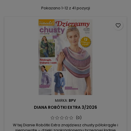
Pokazano 1-12 z 41 pozycji
favorite_border
MARKA:
BPV
DIANA ROBÓTKI EXTRA 3/2026
(0)
W tej Dianie Robótki Extra znajdziesz chusty półokrągłe i
sierpowate – dzięki zaokrąglonemu brzegowi ładnie