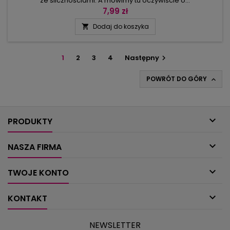
ze ślicznościami. A mówimy tu oczywiście o…
koronkach!Siatkowe przy obrusie, w technice brugijskiej przy
7,99 zł
zasłonie, finezyjna koroneczka przy chusteczce lub żabocie
Dodaj do koszyka

bluzki. Wykańczają, ozdabiają i nadają luksusowy sznyt.
Rzeczy zwykłe dzięki nim urastają do rangi unikatów. Można
wybrać wzór w fale, z...
1
2
3
4
Następny

POWRÓT DO GÓRY


PRODUKTY

NASZA FIRMA

TWOJE KONTO

KONTAKT
NEWSLETTER