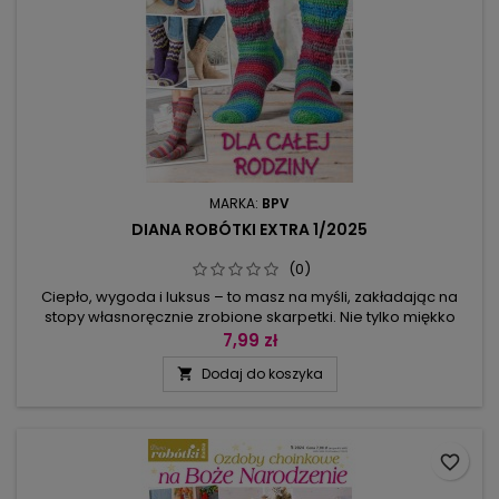
MARKA:
BPV
DIANA ROBÓTKI EXTRA 1/2025
(0)
Ciepło, wygoda i luksus – to masz na myśli, zakładając na
stopy własnoręcznie zrobione skarpetki. Nie tylko miękko
otulają stopy, nie masz też poczucia, że sztuczne włókna
7,99 zł
stosowane do wyrobu sprężystych dzianin oblepiają stopy,
Dodaj do koszyka

broniąc do nich dostępu izolacyjnej warstwie
powietrza.Możesz wybrać wzór i kolor, a w składzie włóczki
skarpetkowej jest tylko...
favorite_border