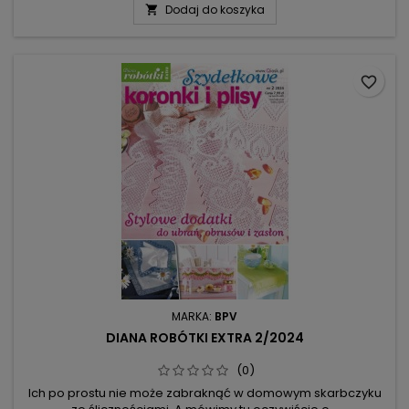
Dodaj do koszyka

serduszka, z rombami i pajączkami. Są modele cieniowane z
muszelkami i jednolite z koronką. Wyszydełkujesz je z
modnych...
favorite_border
MARKA:
BPV
DIANA ROBÓTKI EXTRA 2/2024
(0)
Ich po prostu nie może zabraknąć w domowym skarbczyku