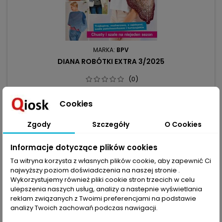
MARKA:
BPV
DIANA ROBÓTKI EXTRA 3/2025
(0)
Chusty i szale to twoja domena? A może sięgasz po nie
pierwszy raz? I dla ciebie, i dla ciebie znajdzie się
Cookies
odpowiedni model w tym numerze Diany Robótki
8,99 zł
Extra. Moherowy puch, uniwersalny dżins, kwadraty babuni, a
Zgody
Szczegóły
O Cookies
Dodaj do koszyka

może tunezyjski szal? – techniki i materiały do wyboru, tak
samo detale wykończenia: frędzle, ząbki, wachlarzyki,
pompony. Kolorystyka bardzo...
Informacje dotyczące plików cookies
Ta witryna korzysta z własnych plików cookie, aby zapewnić Ci
favorite_border
najwyższy poziom doświadczenia na naszej stronie .
Wykorzystujemy również pliki cookie stron trzecich w celu
ulepszenia naszych usług, analizy a nastepnie wyświetlania
reklam związanych z Twoimi preferencjami na podstawie
analizy Twoich zachowań podczas nawigacji.