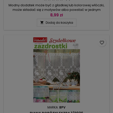
Modny dodatek może być z gładkiej lub kolorowej włóczki,
może składać się z motywów albo powstać w jednym
kawałku jako prostokąt czy owal lub trójkąt, albo też na
8,99 zł
kształcie pięcioboku. Sposobów na osiągnięcie celu, czyli
Dodaj do koszyka

nowej chusty czy szala jest kilka. Zdecyduj, do czego będzie
ci służyć: czy tylko okryjesz nią ramiona, gdy letnia sukienka
okaże się...
favorite_border
MARKA:
BPV