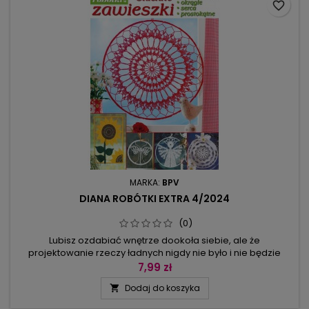
favorite_border
MARKA:
BPV
DIANA ROBÓTKI EXTRA 4/2024
(0)
Lubisz ozdabiać wnętrze dookoła siebie, ale że
projektowanie rzeczy ładnych nigdy nie było i nie będzie
łatwe, dlatego szukasz inspiracji, kreatywnie analizujesz to,
7,99 zł
co zwróciło twoją uwagę. W tym numerze Diany Robótki Extra
Dodaj do koszyka

przedstawiamy kolekcję zawieszek okiennych wykonanych w
różnych stylach. Masz ochotę na coś etnicznego – spójrz na