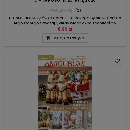
DIANA ROBÓTKI EXTRA 1/2026
(0)
Firanka jako wizytówka domu? – dlaczego by nie wrócić do
tego starego zwyczaju, kiedy widok okna zachęcał do
odwiedzenia domowników, zapraszał w gościnne
8,99 zł
progi. Wśród wielu siatkowych dekoracji okna
Dodaj do koszyka

prezentowanych w tym numerze są różnorodne motywy
kwiatowe, wzory geometryczne oraz aranżacje z sowami
(także takie, które można zrobić w technice gobelinu...
favorite_border