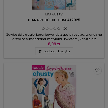
MARKA:
BPV
DIANA ROBÓTKI EXTRA 4/2025
(0)
Zawieszki okrągłe, koronkowe lub z gęstą rozetką, wianek na
drzwi ze ślimaczkami, motylami i kwiatami, karuzela z
latawcami i parasolami, a nawet firanka złożona z 9 różnych
8,99 zł
gwiazdek, z których każda osobno może stać się zawieszką!
Dodaj do koszyka

– w tym numerze nie brakuje inspirujących pomysłów.Wśród
projektów: obrazek z sową, małe i duże zawieszki gwiazdy,
łapacz...
favorite_border