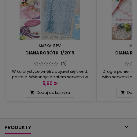
MARKA:
BPV
MAR
DIANA ROBÓTKI 1/2015
DIANA RO
(0)
W kolorystyce wnętrz pojawił się trend:
Drogie panie, na 
pastele. Wykonajcie zatem serwetki w
tylko serwetki czy
odcieniach od delikatnego
się o tym, wert
5,90 zł
5
morelowego, żółtego czy błękitu po
Dekoracja okienna
Dodaj do koszyka
Doda


intensywny jagodowy. W Dianie Robótki
w szydełkowej sz
wiele interesujących modeli. Od
to wspaniałe tego
miękkich łuków po geometryczne
też, jak z kilku s
kształty – proponujemy wszystko to,
lub jak z kulis
czego pragną szydełkomaniaczki. W
patchworkow
zeszycie znajdziecie również dwie
podziwia

poduszki,...
PRODUKTY