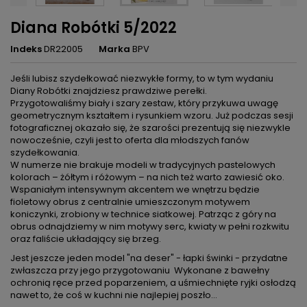
Diana Robótki 5/2022
Indeks
DR22005
Marka
BPV
Jeśli lubisz szydełkować niezwykłe formy, to w tym wydaniu
Diany Robótki znajdziesz prawdziwe perełki.
Przygotowaliśmy biały i szary zestaw, który przykuwa uwagę
geometrycznym kształtem i rysunkiem wzoru. Już podczas sesji
fotograficznej okazało się, że szarości prezentują się niezwykle
nowocześnie, czyli jest to oferta dla młodszych fanów
szydełkowania.
W numerze nie brakuje modeli w tradycyjnych pastelowych
kolorach – żółtym i różowym – na nich też warto zawiesić oko.
Wspaniałym intensywnym akcentem we wnętrzu będzie
fioletowy obrus z centralnie umieszczonym motywem
koniczynki, zrobiony w technice siatkowej. Patrząc z góry na
obrus odnajdziemy w nim motywy serc, kwiaty w pełni rozkwitu
oraz faliście układający się brzeg.
Jest jeszcze jeden model "na deser" - łapki świnki - przydatne
zwłaszcza przy jego przygotowaniu Wykonane z bawełny
ochronią ręce przed poparzeniem, a uśmiechnięte ryjki osłodzą
nawet to, że coś w kuchni nie najlepiej poszło...