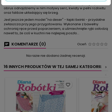
koniczynki, zrobiony w technice siatkowej. Patrząc z góry na
obrus odnajdziemy w nim motywy serc, kwiaty w pełni rozkwitu
oraz faliście układający się brzeg.
Jest jeszcze jeden model "na deser" - łapki świnki - przydatne
zwłaszcza przy jego przygotowaniu Wykonane z bawełny
ochronią ręce przed poparzeniem, a uśmiechnięte ryjki osłodzą
nawet to, że coś w kuchni nie najlepiej poszło...
KOMENTARZE (0)
Oceń
Na razie nie dodano żadnej recenzji.
16 INNYCH PRODUKTÓW W TEJ SAMEJ KATEGORII:
>
<
favorite_border