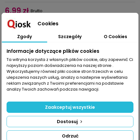
6,99 zł
Brutto
Cookies
Dodaj do koszyka
Ilość

Zgody
Szczegóły
O Cookies
Udostępnij
Informacje dotyczące plików cookies
Ta witryna korzysta z własnych plików cookie, aby zapewnić Ci
najwyższy poziom doświadczenia na naszej stronie .
OPIS
SZCZEGÓŁY PRODUKTU
Wykorzystujemy również pliki cookie stron trzecich w celu
ulepszenia naszych usług, analizy a nastepnie wyświetlania
Jeśli lubisz szydełkować niezwykłe formy, to w tym wydaniu
reklam związanych z Twoimi preferencjami na podstawie
Diany Robótki znajdziesz prawdziwe perełki.
analizy Twoich zachowań podczas nawigacji.
Przygotowaliśmy biały i szary zestaw, który przykuwa uwagę
geometrycznym kształtem i rysunkiem wzoru. Już podczas sesji
fotograficznej okazało się, że szarości prezentują się niezwykle
Zaakceptuj wszystkie
nowocześnie, czyli jest to oferta dla młodszych fanów
szydełkowania.
Dostosuj
W numerze nie brakuje modeli w tradycyjnych pastelowych
kolorach – żółtym i różowym – na nich też warto zawiesić oko.
Wspaniałym intensywnym akcentem we wnętrzu będzie
Odrzuć
fioletowy obrus z centralnie umieszczonym motywem