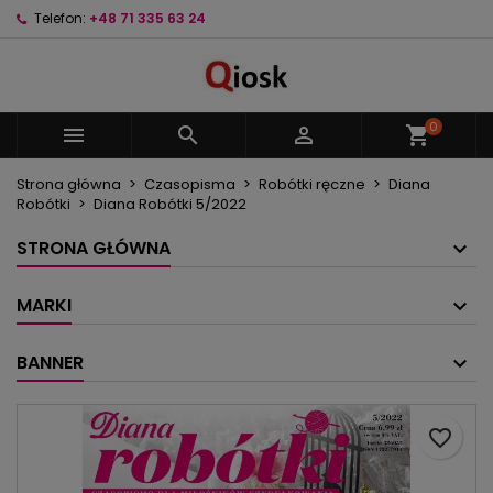
Telefon:
+48 71 335 63 24
×
×
×
Moje listy życzeń
Utwórz listę życzeń
Zaloguj się
Utwórz nową listę
add_circle_outline
Musisz być zalogowany by zapisać produkty na
Nazwa listy życzeń
swojej liście życzeń.
0



shopping_cart
Strona główna
Czasopisma
Robótki ręczne
Diana
Anuluj
Zaloguj się
Robótki
Diana Robótki 5/2022
Anuluj
Utwórz listę życzeń
STRONA GŁÓWNA
MARKI
BANNER
favorite_border