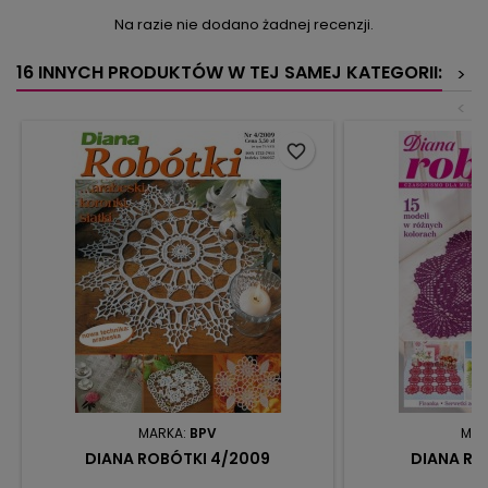
Na razie nie dodano żadnej recenzji.
16 INNYCH PRODUKTÓW W TEJ SAMEJ KATEGORII:
>
<
favorite_border
MARKA:
BPV
MAR
DIANA ROBÓTKI 4/2009
DIANA RO