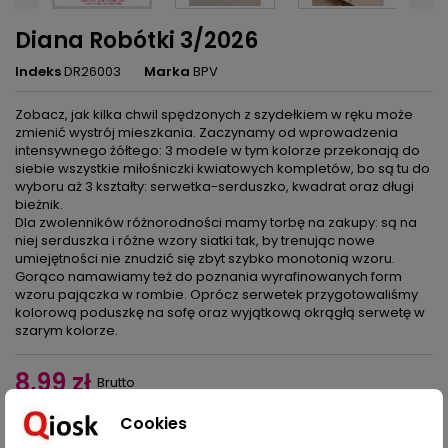
Diana Robótki 3/2026
Indeks
DR26003
Marka
BPV
Zobacz, jak kilka chwil spędzonych z szydełkiem w ręku może
zmienić wystrój mieszkania. Zaczynamy od wprowadzenia
intensywnego żółtego: 3 modele w tym kolorze przekonają do
siebie wszystkie miłośniczki kwiatowych kompletów, bo są tu do
wyboru aż 3 kształty: serwetka-serduszko, kwadrat oraz długi
bieżnik.
Dla zwolenników różnorodności mamy torbę na zakupy: są na
niej serduszka i różne wzory siatki tak, by trenując nowe
umiejętności nie znudzić się zbyt szybko monotonią wzoru.
Gorąco namawiamy też do poznania wyrafinowanych form
wzoru pajączka w rombie. Oprócz serwetek przygotowaliśmy
kolorową poduszkę na sofę oraz wyjątkową okrągłą serwetę w
szarym kolorze.
8,99 zł
Brutto
Cookies
Dodaj do koszyka
Ilość
