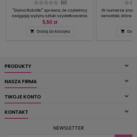
(0)
"Diana Robótki" sprawia, że czytelnicy
W numerze znajdz
osiągają wyżyny sztuki szydełkowania.
serwetek, które 
Prezentowane wzory wykonano
klimat. Jedne mod
5,50 zł
6
rozmaitymi technikami: arabeskową,
łączy układ wzoru
Dodaj do koszyka
Doda


siatkową, patchworkową; zamieszczono
dwie pomarań
również koronki w technice irlandzkiej
czerwonym br
gipiury. Gama projektów obejmuje,
ażurowe modele p
oprócz serwetek i bieżników, plisy do
kordonkiem. W 
ręczników, wstawki do chusteczek,
serwetkach sta
firaneczkę bistro, a nawet poduszki...
motyw, wokó

przera
PRODUKTY

NASZA FIRMA

TWOJE KONTO

KONTAKT
NEWSLETTER