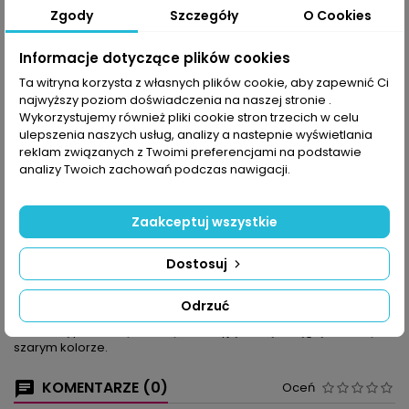
Zgody
Szczegóły
O Cookies
Udostępnij
Informacje dotyczące plików cookies
Ta witryna korzysta z własnych plików cookie, aby zapewnić Ci
najwyższy poziom doświadczenia na naszej stronie .
OPIS
SZCZEGÓŁY PRODUKTU
Wykorzystujemy również pliki cookie stron trzecich w celu
ulepszenia naszych usług, analizy a nastepnie wyświetlania
Zobacz, jak kilka chwil spędzonych z szydełkiem w ręku może
reklam związanych z Twoimi preferencjami na podstawie
zmienić wystrój mieszkania. Zaczynamy od wprowadzenia
analizy Twoich zachowań podczas nawigacji.
intensywnego żółtego: 3 modele w tym kolorze przekonają do
siebie wszystkie miłośniczki kwiatowych kompletów, bo są tu do
wyboru aż 3 kształty: serwetka-serduszko, kwadrat oraz długi
Zaakceptuj wszystkie
bieżnik.
Dla zwolenników różnorodności mamy torbę na zakupy: są na
Dostosuj
niej serduszka i różne wzory siatki tak, by trenując nowe
umiejętności nie znudzić się zbyt szybko monotonią wzoru.
Gorąco namawiamy też do poznania wyrafinowanych form
Odrzuć
wzoru pajączka w rombie. Oprócz serwetek przygotowaliśmy
kolorową poduszkę na sofę oraz wyjątkową okrągłą serwetę w
szarym kolorze.
KOMENTARZE (0)
Oceń