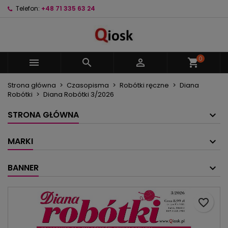
Telefon:
+48 71 335 63 24
×
×
×
Moje listy życzeń
Utwórz listę życzeń
Zaloguj się
Utwórz nową listę
add_circle_outline
Musisz być zalogowany by zapisać produkty na
Nazwa listy życzeń
swojej liście życzeń.
0



shopping_cart
Strona główna
Czasopisma
Robótki ręczne
Diana
Anuluj
Zaloguj się
Robótki
Diana Robótki 3/2026
Anuluj
Utwórz listę życzeń
STRONA GŁÓWNA
MARKI
BANNER
favorite_border