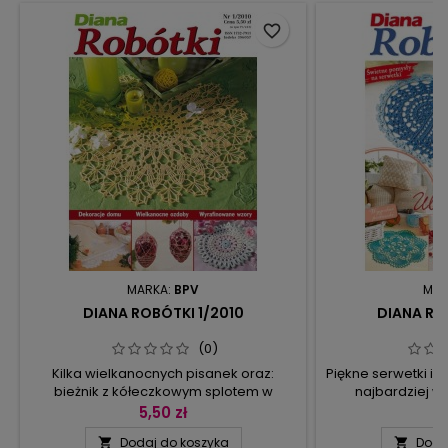
favorite_border
MARKA:
BPV
MAR
DIANA ROBÓTKI 1/2010
DIANA RO
(0)
Kilka wielkanocnych pisanek oraz:
Piękne serwetki i b
bieżnik z kółeczkowym splotem w
najbardziej w
środku, patchworkowy komplet (obrus,
prostych wzorów
5,50 zł
5
firanka i dekoracja serce), serwetki we
łatwych koron
Dodaj do koszyka
Doda


wzory pęczkowe i reliefowe, w bieli lub w
arcydzieła wy