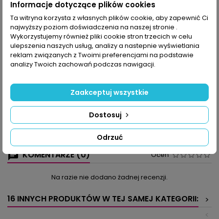
Informacje dotyczące plików cookies
Ta witryna korzysta z własnych plików cookie, aby zapewnić Ci
najwyższy poziom doświadczenia na naszej stronie .
OPIS
SZCZEGÓŁY PRODUKTU
Wykorzystujemy również pliki cookie stron trzecich w celu
ulepszenia naszych usług, analizy a nastepnie wyświetlania
Spiralna dwukolorowa serwetka, bieżnik z motylami zdobny we
reklam związanych z Twoimi preferencjami na podstawie
frędzelki, poduszka w stylu babcinym i 6-boczna koronkowa
analizy Twoich zachowań podczas nawigacji.
poduszka oraz siatkowa kolekcja z tulipanami – wszystkie
wzory zamieszczone w czasopiśmie mają duże wykresy i
schematy, najczęściej w kilku kolorach tak, aby łatwo było
Zaakceptuj wszystkie
przerabiać poszczególne etapy.
Wśród ciekawych pomysłów: symetryczne połączenie zrobione
Dostosuj
wzorem siatki łukowej, serwetka z koniczynką z serduszek i
różami, pudełka na chusteczki ze ściankami z półsłupków -
wykorzystano na nie 1 motek kolorowej włóczki.
Odrzuć
KOMENTARZE (0)
Oceń
Na razie nie dodano żadnej recenzji.
16 INNYCH PRODUKTÓW W TEJ SAMEJ KATEGORII:
>
<