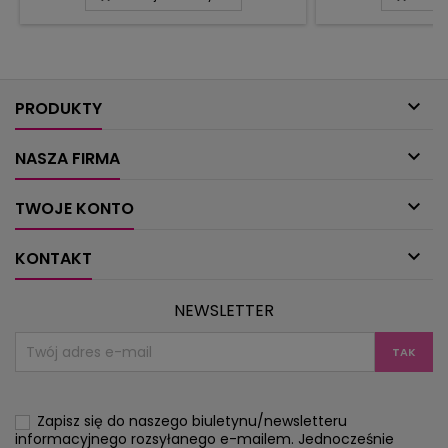
pastelowych kolorach, ażurowe, plisy do
szydełkowaniu. P
ręczników, powłoczki na poduszki,
trójkątów i długa 
siatkowa serweta w stylu barokowym,
mogą powstaw
torba na zakupy.
wygodnie relaks
oparci o włas

podu
PRODUKTY

NASZA FIRMA

TWOJE KONTO

KONTAKT
NEWSLETTER
Zapisz się do naszego biuletynu/newsletteru
informacyjnego rozsyłanego e-mailem. Jednocześnie