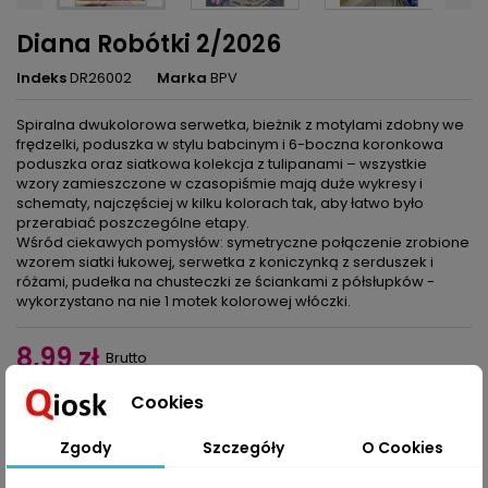
Diana Robótki 2/2026
Indeks
DR26002
Marka
BPV
Spiralna dwukolorowa serwetka, bieżnik z motylami zdobny we
frędzelki, poduszka w stylu babcinym i 6-boczna koronkowa
poduszka oraz siatkowa kolekcja z tulipanami – wszystkie
wzory zamieszczone w czasopiśmie mają duże wykresy i
schematy, najczęściej w kilku kolorach tak, aby łatwo było
przerabiać poszczególne etapy.
Wśród ciekawych pomysłów: symetryczne połączenie zrobione
wzorem siatki łukowej, serwetka z koniczynką z serduszek i
różami, pudełka na chusteczki ze ściankami z półsłupków -
wykorzystano na nie 1 motek kolorowej włóczki.
8,99 zł
Brutto
Cookies
Dodaj do koszyka
Ilość

Zgody
Szczegóły
O Cookies
Udostępnij