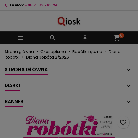
Telefon:
+48 71 335 63 24
×
×
×
Moje listy życzeń
Utwórz listę życzeń
Zaloguj się
Utwórz nową listę
add_circle_outline
Musisz być zalogowany by zapisać produkty na
Nazwa listy życzeń
swojej liście życzeń.
0



shopping_cart
Strona główna
Czasopisma
Robótki ręczne
Diana
Anuluj
Zaloguj się
Robótki
Diana Robótki 2/2026
Anuluj
Utwórz listę życzeń
STRONA GŁÓWNA
MARKI
BANNER
favorite_border