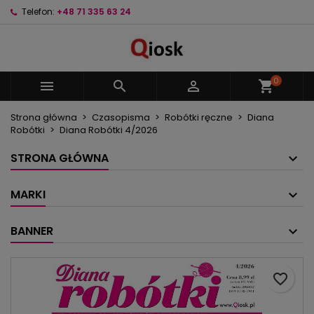
Telefon:
+48 71 335 63 24
×
×
×
Moje listy życzeń
Utwórz listę życzeń
Zaloguj się
Utwórz nową listę
add_circle_outline
Musisz być zalogowany by zapisać produkty na
Nazwa listy życzeń
swojej liście życzeń.
0



shopping_cart
Strona główna
Czasopisma
Robótki ręczne
Diana
Anuluj
Zaloguj się
Robótki
Diana Robótki 4/2026
Anuluj
Utwórz listę życzeń
STRONA GŁÓWNA
MARKI
BANNER
favorite_border