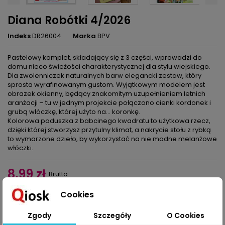
Diana Robótki 4/2026
Indeks
DR26004
Marka
BPV
Pastelowy komplet, składający się z 3 części, wprowadzi do
domu nieco świeżości charakterystycznej dla stylu wiejskiego.
Dla zwolenniczek naturalnych barw elegancki zestaw, który
sprosta wyrafinowanym gustom. Wyjątkowym modelem jest
obrazek okienny, będący znakomitym uzupełnieniem letnich
aranżacji – tu w jednym projekcie połączono cienki kordonek i
grubą włóczkę, której użyto na… koronkę.
Kolorowa poduszka z babcinego kwadratu to użytkowa rzecz,
dzięki której stworzysz przytulny klimat, a nakrycie stołu z rybką
to wymarzone dzieło, by wykorzystać na nie modne melanżowe
włóczki.
8,99 zł
Brutto
Cookies
Dodaj do koszyka
Ilość

Zgody
Szczegóły
O Cookies