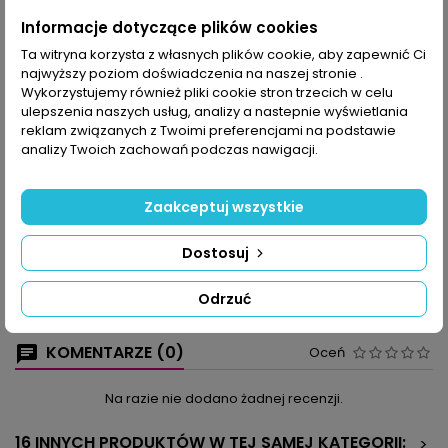
Udostępnij
Informacje dotyczące plików cookies
Ta witryna korzysta z własnych plików cookie, aby zapewnić Ci
najwyższy poziom doświadczenia na naszej stronie .
OPIS
SZCZEGÓŁY PRODUKTU
Wykorzystujemy również pliki cookie stron trzecich w celu
ulepszenia naszych usług, analizy a nastepnie wyświetlania
Pastelowy komplet, składający się z 3 części, wprowadzi do
reklam związanych z Twoimi preferencjami na podstawie
domu nieco świeżości charakterystycznej dla stylu wiejskiego.
analizy Twoich zachowań podczas nawigacji.
Dla zwolenniczek naturalnych barw elegancki zestaw, który
sprosta wyrafinowanym gustom. Wyjątkowym modelem jest
obrazek okienny, będący znakomitym uzupełnieniem letnich
Zaakceptuj wszystkie
aranżacji – tu w jednym projekcie połączono cienki kordonek i
grubą włóczkę, której użyto na… koronkę.
Dostosuj
Kolorowa poduszka z babcinego kwadratu to użytkowa rzecz,
dzięki której stworzysz przytulny klimat, a nakrycie stołu z rybką
to wymarzone dzieło, by wykorzystać na nie modne melanżowe
Odrzuć
włóczki.
KOMENTARZE (0)
Oceń
Na razie nie dodano żadnej recenzji.
16 INNYCH PRODUKTÓW W TEJ SAMEJ KATEGORII:
>