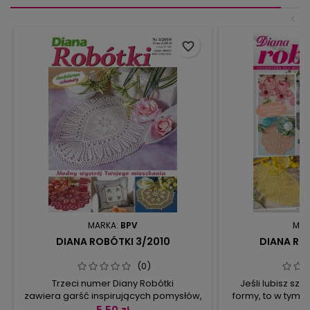
<
favorite_border
MARKA:
BPV
MAR
DIANA ROBÓTKI 3/2010
DIANA RO
(0)
Trzeci numer Diany Robótki
Jeśli lubisz sz
zawiera garść inspirujących pomysłów,
formy, to w tym 
jak zmienić wystrój Waszych mieszkań.
znajdzie