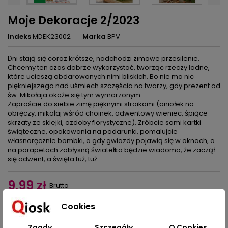
Moje Dekoracje 2/2023
Indeks
MDEK23002
Marka
BPV
Dni stają się coraz krótsze, nadchodzi zimowe przesilenie.
Chcemy ten czas dobrze wykorzystać, tworząc rzeczy ładne,
które ucieszą obdarowanych nimi bliskich. Bo nie ma nic
piękniejszego nad uśmiech szczęścia na twarzy, gdy prezent od
św. Mikołaja okaże się tym wymarzonym.
Zaproście do siebie zimę pięknymi stroikami (aniołek na
obręczy, mikołaj wśród choinek, adwentowy wieniec, śpiące
skrzaty ze sklejki, ozdoby florystyczne). Zróbcie sami kartki
świąteczne, opakowania na podarunki, pomalujcie
własnoręcznie bombki, a gdy gwiazdy pojawią się w oknach, a
na parapetach zabłysną światełka będzie wiadomo, że zaczął
się adwent, a święta tuż, tuż…
9,99 zł
Brutto
Cookies
Dodaj do koszyka
Ilość

Zgody
Szczegóły
O Cookies