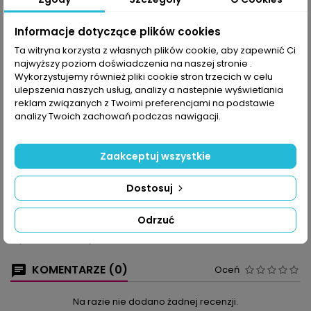
Udostępnij
Informacje dotyczące plików cookies
Ta witryna korzysta z własnych plików cookie, aby zapewnić Ci
najwyższy poziom doświadczenia na naszej stronie .
OPIS
SZCZEGÓŁY PRODUKTU
Wykorzystujemy również pliki cookie stron trzecich w celu
ulepszenia naszych usług, analizy a nastepnie wyświetlania
Dni stają się coraz krótsze, nadchodzi zimowe przesilenie.
reklam związanych z Twoimi preferencjami na podstawie
Chcemy ten czas dobrze wykorzystać, tworząc rzeczy ładne,
analizy Twoich zachowań podczas nawigacji.
które ucieszą obdarowanych nimi bliskich. Bo nie ma nic
piękniejszego nad uśmiech szczęścia na twarzy, gdy prezent od
św. Mikołaja okaże się tym wymarzonym.
Zaakceptuj wszystkie
Zaproście do siebie zimę pięknymi stroikami (aniołek na
obręczy, mikołaj wśród choinek, adwentowy wieniec, śpiące
Dostosuj
skrzaty ze sklejki, ozdoby florystyczne). Zróbcie sami kartki
świąteczne, opakowania na podarunki, pomalujcie
własnoręcznie bombki, a gdy gwiazdy pojawią się w oknach, a
Odrzuć
na parapetach zabłysną światełka będzie wiadomo, że zaczął
się adwent, a święta tuż, tuż…
KOMENTARZE (0)
Oceń
Na razie nie dodano żadnej recenzji.