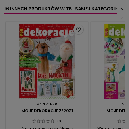
16 INNYCH PRODUKTÓW W TEJ SAMEJ KATEGORII:
>
<
favorite_border
MARKA:
BPV
MAR
MOJE DEKORACJE 2/2021
MOJE DEKO
(0)
Zapraszamy do wspólnego
Wiosna w pełni, a