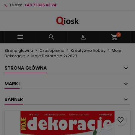
Telefon:
+48 71 335 63 24
×
×
×
Moje listy życzeń
Utwórz listę życzeń
Zaloguj się
Utwórz nową listę
add_circle_outline
Musisz być zalogowany by zapisać produkty na
Nazwa listy życzeń
swojej liście życzeń.
0



shopping_cart
Strona główna
Czasopisma
Kreatywne hobby
Moje
Anuluj
Zaloguj się
Dekoracje
Moje Dekoracje 2/2023
Anuluj
Utwórz listę życzeń
STRONA GŁÓWNA
MARKI
BANNER
favorite_border