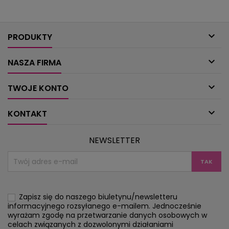
i pozwolą radośnie przezimować.Na
szlaczkiem, ser
stronach 14-17 znajdziecie coś
spiralne z motyw
niedrogiego, co wspaniale ozdobi...
ręczników i ni

szyd
PRODUKTY

NASZA FIRMA

TWOJE KONTO

KONTAKT
NEWSLETTER
Zapisz się do naszego biuletynu/newsletteru
informacyjnego rozsyłanego e-mailem. Jednocześnie
wyrażam zgodę na przetwarzanie danych osobowych w
celach związanych z dozwolonymi działaniami