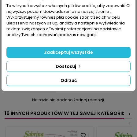
Ta witryna korzysta z własnych plików cookie, aby zapewnić Ci
najwyższy poziom doświadczenia na naszej stronie .
OPIS
SZCZEGÓŁY PRODUKTU
Wykorzystujemy również pliki cookie stron trzecich w celu
ulepszenia naszych usług, analizy a nastepnie wyświetlania
Zeszyt Sabriny Robótki podporządkowany jest głównej
reklam związanych z Twoimi preferencjami na podstawie
zasadzie: kolorowi. Co prawda przygotowaliśmy kilka serwetek
analizy Twoich zachowań podczas nawigacji.
wykonanych białym kordonkiem, np. filetowy bieżnik
obramowany skrzydłami motyli, ale przede wszystkim kuszą
bogactwem odcieni inne modele: słonecznie żółta zazdrostka i
Zaakceptuj wszystkie
owalna serweta, wrzosowa serwetka ze środkowym listkiem i
symetrycznie rozchodzącymi się promieniami, patchworkowa
Dostosuj
poszewka na poduszkę. Obrazu dopełniają modele utrzymane
w spokojnym kolorze niebieskim.
Odrzuć
KOMENTARZE (0)
Oceń
Na razie nie dodano żadnej recenzji.
16 INNYCH PRODUKTÓW W TEJ SAMEJ KATEGORII:
>
<
favorite_border