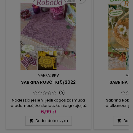
MARKA:
BPV
MAR
SABRINA ROBÓTKI 5/2022
SABRINA R
(0)
Nadeszła jesień i jeśli kogoś zasmuca
Sabrina Robót
wiadomość, że słoneczko nie grzeje już
wielkanocny (
tak jak latem, temu polecamy modele
zrobienia) i kw
6,99 zł
4
z tego numeru Sabriny Robótki.
stylizowane i p
Dodaj do koszyka
Doda


Słoneczne uśmiechy w intensywnie
rzadkiej urody p
żółtych barwach będą przypominać w
wielokątna serwe
mieszkaniu o najpiękniejszej porze roku
okienna z wr