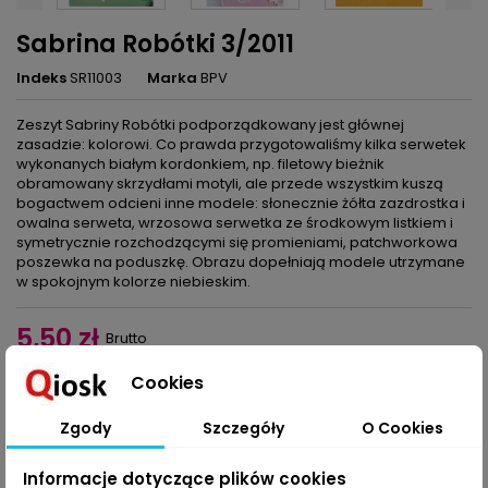
Sabrina Robótki 3/2011
Indeks
SR11003
Marka
BPV
Zeszyt Sabriny Robótki podporządkowany jest głównej
zasadzie: kolorowi. Co prawda przygotowaliśmy kilka serwetek
wykonanych białym kordonkiem, np. filetowy bieżnik
obramowany skrzydłami motyli, ale przede wszystkim kuszą
bogactwem odcieni inne modele: słonecznie żółta zazdrostka i
owalna serweta, wrzosowa serwetka ze środkowym listkiem i
symetrycznie rozchodzącymi się promieniami, patchworkowa
poszewka na poduszkę. Obrazu dopełniają modele utrzymane
w spokojnym kolorze niebieskim.
5,50 zł
Brutto
Cookies
Dodaj do koszyka
Ilość

Zgody
Szczegóły
O Cookies
Udostępnij
Informacje dotyczące plików cookies