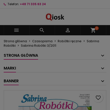
Telefon:
+48 71 335 63 24
×
×
×
Moje listy życzeń
Utwórz listę życzeń
Zaloguj się
Utwórz nową listę
add_circle_outline
Musisz być zalogowany by zapisać produkty na
Nazwa listy życzeń
swojej liście życzeń.
0



shopping_cart
Strona główna
Czasopisma
Robótki ręczne
Sabrina
Anuluj
Zaloguj się
Robótki
Sabrina Robótki 3/2011
Anuluj
Utwórz listę życzeń
STRONA GŁÓWNA
MARKI
BANNER
favorite_border