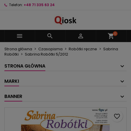
Telefon:
+48 71 335 63 24
×
×
×
Moje listy życzeń
Utwórz listę życzeń
Zaloguj się
Utwórz nową listę
add_circle_outline
Musisz być zalogowany by zapisać produkty na
Nazwa listy życzeń
swojej liście życzeń.
0



shopping_cart
Strona główna
Czasopisma
Robótki ręczne
Sabrina
Anuluj
Zaloguj się
Robótki
Sabrina Robótki 5/2012
Anuluj
Utwórz listę życzeń
STRONA GŁÓWNA
MARKI
BANNER
favorite_border