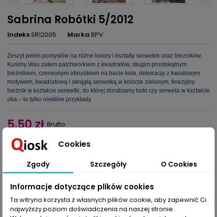
Sabrina Robótki 5/2012
Indeks
SR12005
Marka
BPV
Zeszyt pełen pomysłów na różne kolory i kształty serwetek oraz bieżników.
Kusimy Was zatem patchworkiem z kwadratów, długim prostokątnym
bieżnikiem, czerwonym obrusikiem na bazie koła, dekorację z kwiatowym
motywem, kwadratową i okrągłą serwetką w kolorze zielonym, finezyjny
bieżnik w kształcie serwetki, do której dorabiamy boki czy serweta w kształcie
oka – to tylko niektóre przykłady.
5,50 zł
Brutto
Cookies
Dodaj do koszyka
Ilość

Zgody
Szczegóły
O Cookies
Udostępnij
Informacje dotyczące plików cookies
Ta witryna korzysta z własnych plików cookie, aby zapewnić Ci
najwyższy poziom doświadczenia na naszej stronie .
OPIS
SZCZEGÓŁY PRODUKTU