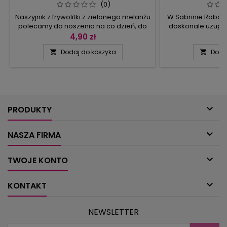
(0)
Naszyjnik z frywolitki z zielonego melanżu
W Sabrinie Robót
polecamy do noszenia na co dzień, do
doskonale uzupe
upiększenia domu przydadzą się
wystrój wnętrza,
4,90 zł
7
serwetki z motywem róż (technika
modnych kolorów i
Dodaj do koszyka
Doda


filetowa), bieżniki, bukiet kwiatów,
tym numerze o
serwetka w technice brugijskiej, zaś by
wzorów na firan
wypocząć – poduszka wałek. Widok za
siatki. Każda 
oknem umili zazdrostka z łabędziami.
podstawowe
wykorzystywanej 
zacząć od wzor

przy
PRODUKTY

NASZA FIRMA

TWOJE KONTO

KONTAKT
NEWSLETTER