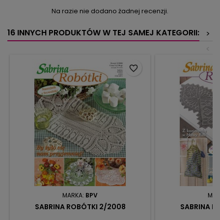
Na razie nie dodano żadnej recenzji.
16 INNYCH PRODUKTÓW W TEJ SAMEJ KATEGORII:
>
<
favorite_border
MARKA:
BPV
MAR
SABRINA ROBÓTKI 2/2008
SABRINA R