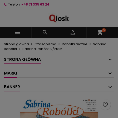
Telefon:
+48 71 335 63 24
×
×
×
Moje listy życzeń
Utwórz listę życzeń
Zaloguj się
Utwórz nową listę
add_circle_outline
Musisz być zalogowany by zapisać produkty na
Nazwa listy życzeń
swojej liście życzeń.
0



shopping_cart
Strona główna
Czasopisma
Robótki ręczne
Sabrina
Anuluj
Zaloguj się
Robótki
Sabrina Robótki 2/2025
Anuluj
Utwórz listę życzeń
STRONA GŁÓWNA
MARKI
BANNER
favorite_border