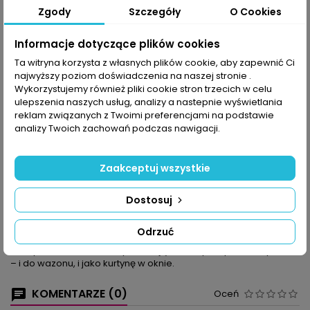
Zgody
Szczegóły
O Cookies
Udostępnij
Informacje dotyczące plików cookies
Ta witryna korzysta z własnych plików cookie, aby zapewnić Ci
najwyższy poziom doświadczenia na naszej stronie .
OPIS
SZCZEGÓŁY PRODUKTU
Wykorzystujemy również pliki cookie stron trzecich w celu
ulepszenia naszych usług, analizy a nastepnie wyświetlania
Szukając nowości, trafisz na serwetki, które uzupełnią
reklam związanych z Twoimi preferencjami na podstawie
nowoczesny wystrój mieszkania. Serwetki okrągłe w dżinsowym
analizy Twoich zachowań podczas nawigacji.
kolorze, 3 serwetki zrobione z jednego motka cieniowanej
włóczki, biały prostokątny koronkowy bieżnik z czerwonymi
detalami i dwukolorowe serwetki to zaledwie początek kolekcji.
Zaakceptuj wszystkie
Do uzupełnia wystroju przyda się różowy komplet z „pizzą” we
wzorze: motywy trójkąta budują symetryczny wzór okrągłej
Dostosuj
serwetki z wachlarzową koronką, prostokątnej serwetki, a na
owalnym bieżniku stwarzają iluzję trójwymiarowości.
Łakomym kąskiem dla początkujących jest serwetka w
Odrzuć
kształcie rombu zrobiona z motywów rombów, a wszystkim,
którzy bez kwiatów nie wyobrażają sobie życia, polecamy róże
– i do wazonu, i jako kurtynę w oknie.
KOMENTARZE (0)
Oceń