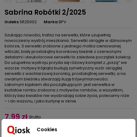
Sabrina Robótki 2/2025
Indeks
SR25002
Marka
BPV
Szukając nowości, trafisz na serwetki, które uzupełnią
nowoczesny wystrój mieszkania. Serwetki okrągłe w dżinsowym
kolorze, 3 serwetki zrobione z jednego motka cieniowanej
włóczki, biały prostokątny koronkowy bieżnik z czerwonymi
detalami i dwukolorowe serwetki to zaledwie początek kolekcji.
Do uzupełnia wystroju przyda się różowy komplet z „pizzą” we
wzorze: motywy trójkąta budują symetryczny wzór okrągłej
serwetki z wachlarzową koronką, prostokątnej serwetki, a na
owalnym bieżniku stwarzają iluzję trójwymiarowości.
Łakomym kąskiem dla początkujących jest serwetka w
kształcie rombu zrobiona z motywów rombów, a wszystkim,
którzy bez kwiatów nie wyobrażają sobie życia, polecamy róże
– i do wazonu, i jako kurtynę w oknie.
7,99 zł
Brutto
Cookies
Dodaj do koszyka
Ilość
