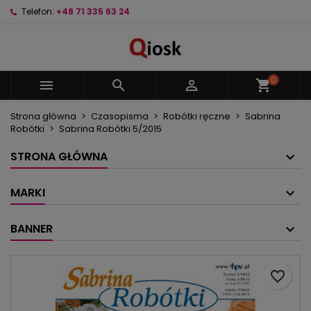
Telefon:
+48 71 335 63 24
×
×
×
Moje listy życzeń
Utwórz listę życzeń
Zaloguj się
Utwórz nową listę
add_circle_outline
Musisz być zalogowany by zapisać produkty na
Nazwa listy życzeń
swojej liście życzeń.
0



shopping_cart
Strona główna
Czasopisma
Robótki ręczne
Sabrina
Anuluj
Zaloguj się
Robótki
Sabrina Robótki 5/2015
Anuluj
Utwórz listę życzeń
STRONA GŁÓWNA
MARKI
BANNER
favorite_border