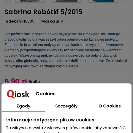
Sabrina Robótki 5/2015
Indeks
SR15005
Marka
BPV
Już październik i przyroda powoli szykuje się do zimowego snu, dlatego
przygotowaliśmy dla was zeszyt pełen pomysłów na kwiatowe motywy.
Znajdziecie tu wrabiane motywy w serwetkach siatkowych, patchworkowe
elementy przypominające kwiaty czy też ozdobne elementy na wieczkach
pudełek. Wszystkie są piękne i działają odżywczo, co potwierdzają ich
kolory: albo głębokie, nasycone, albo też delikatne, pastelowe. Zwolenniczki
tradycyjnej bieli również znajdą coś dla siebie.
5,90 zł
Brutto
Cookies
Dodaj do koszyka
Ilość

Zgody
Szczegóły
O Cookies
Udostępnij
Informacje dotyczące plików cookies
Ta witryna korzysta z własnych plików cookie, aby zapewnić Ci