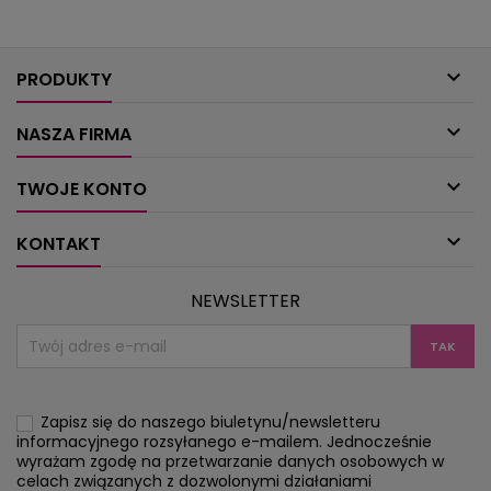
przygotowaliśmy parę niecodziennych
filet), koronki d
pomysłów, a wśród nich cudeńko z
oraz dekoracje oki
połączonych w kwadrat rozetek....
śr. 120

PRODUKTY

NASZA FIRMA

TWOJE KONTO

KONTAKT
NEWSLETTER
Zapisz się do naszego biuletynu/newsletteru
informacyjnego rozsyłanego e-mailem. Jednocześnie
wyrażam zgodę na przetwarzanie danych osobowych w
celach związanych z dozwolonymi działaniami