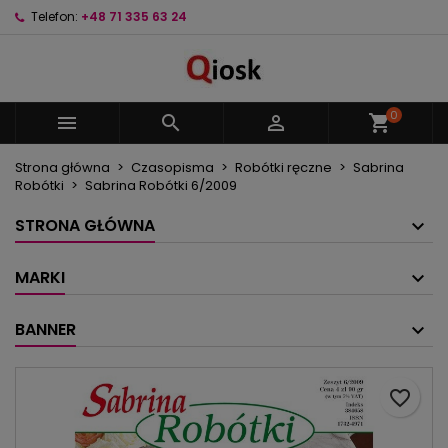
Telefon:
+48 71 335 63 24
×
×
×
Moje listy życzeń
Utwórz listę życzeń
Zaloguj się
Utwórz nową listę
add_circle_outline
Musisz być zalogowany by zapisać produkty na
Nazwa listy życzeń
swojej liście życzeń.
0



shopping_cart
Strona główna
Czasopisma
Robótki ręczne
Sabrina
Anuluj
Zaloguj się
Robótki
Sabrina Robótki 6/2009
Anuluj
Utwórz listę życzeń
STRONA GŁÓWNA
MARKI
BANNER
favorite_border