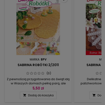
MARKA:
BPV
MAR
SABRINA ROBÓTKI 2/2011
SABRINA R
(0)
Z pewnością przygotowania do świąt idą
Delikatne ja
w Waszych domach pełną parą, ale
patchworkowe z
wkrótce walentynki, należy pomyśleć o
siatkowe – serwe
5,50 zł
4
jakimś niebanalnym podarunku (jak
każdego wn
Dodaj do koszyka
Doda


szydełkowe serca), a i też bez okazji
geometryczny
przecież obdarować najbliższe osoby.
bieżniki: jede
Serwetek nigdy dość, zwłaszcza że
siatkowy, zazdrost