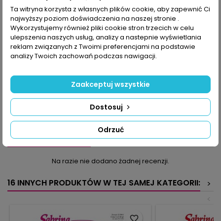
Ta witryna korzysta z własnych plików cookie, aby zapewnić Ci
najwyższy poziom doświadczenia na naszej stronie .
OPIS
SZCZEGÓŁY PRODUKTU
Wykorzystujemy również pliki cookie stron trzecich w celu
ulepszenia naszych usług, analizy a nastepnie wyświetlania
W tym numerze, oprócz wzorów serwetek pyszniących się
reklam związanych z Twoimi preferencjami na podstawie
łukowymi, pikotkowymi lub pęczkowymi brzegami, ułożonych z
analizy Twoich zachowań podczas nawigacji.
rozetek lub kółek, w różnych kształtach i kolorach, znajdziesz
wykonane wzorem filetowym lub ozdobione motywami kwiatów
bieżniki, duży obrus na okrągły stół, ale także wykonaną wzorem
Zaakceptuj wszystkie
siatki, ozdobną i pomysłową firankę do pokoju dziecka.
Przygotuj wazon na delikatnie różowe, nigdy niewiędnące
Dostosuj
goździki, i kup ręczniki, najlepiej w śmiałym kolorze, które
ozdobisz efektownym obrąbkiem.
Odrzuć
KOMENTARZE (0)
Oceń
Na razie nie dodano żadnej recenzji.
16 INNYCH PRODUKTÓW W TEJ SAMEJ KATEGORII:
>
<
favorite_border