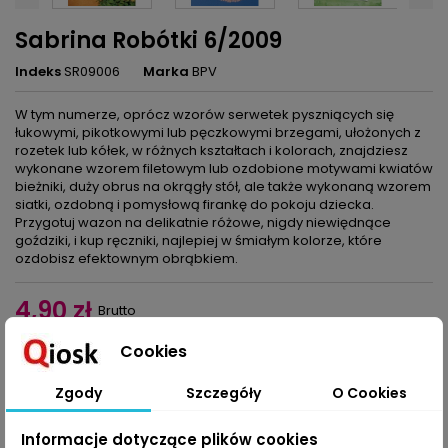
Sabrina Robótki 6/2009
Indeks
SR09006
Marka
BPV
W tym numerze, oprócz wzorów serwetek pyszniących się
łukowymi, pikotkowymi lub pęczkowymi brzegami, ułożonych z
rozetek lub kółek, w różnych kształtach i kolorach, znajdziesz
wykonane wzorem filetowym lub ozdobione motywami kwiatów
bieżniki, duży obrus na okrągły stół, ale także wykonaną wzorem
siatki, ozdobną i pomysłową firankę do pokoju dziecka.
Przygotuj wazon na delikatnie różowe, nigdy niewiędnące
goździki, i kup ręczniki, najlepiej w śmiałym kolorze, które
ozdobisz efektownym obrąbkiem.
4,90 zł
Brutto
Cookies
Dodaj do koszyka
Ilość

Zgody
Szczegóły
O Cookies
Udostępnij
Informacje dotyczące plików cookies