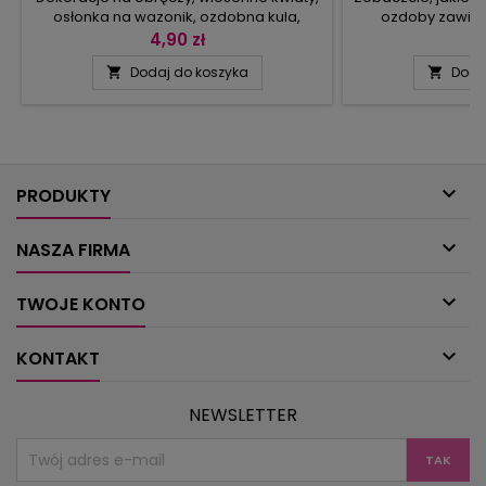
osłonka na wazonik, ozdobna kula,
ozdoby zawier
siatkowe bieżniki i firaneczka, serwetka z
Serwetki, oprócz
4,90 zł
5
liściastym środkiem, biało-niebieskie
przyciągają wzro
Dodaj do koszyka
Doda


serwetki oraz klasyczne projekty w bieli i
łuków, wzo
modnym melanżu.
ananasowym, mo
motylami, grann
kwadratów – dłu
wszystkie zalety
zazdrostkę o

świecz
PRODUKTY

NASZA FIRMA

TWOJE KONTO

KONTAKT
NEWSLETTER