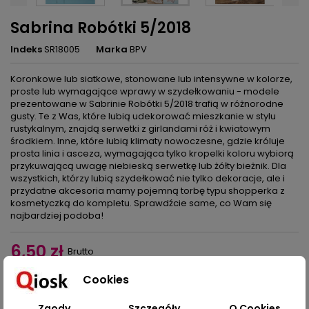
Sabrina Robótki 5/2018
Indeks
SR18005
Marka
BPV
Koronkowe lub siatkowe, stonowane lub intensywne w kolorze,
proste lub wymagające wprawy w szydełkowaniu - modele
prezentowane w Sabrinie Robótki 5/2018 trafią w różnorodne
gusty. Te z Was, które lubią udekorować mieszkanie w stylu
rustykalnym, znajdą serwetki z girlandami róż i kwiatowym
środkiem. Inne, które lubią klimaty nowoczesne, gdzie króluje
prosta linia i asceza, wymagająca tylko kropelki koloru wybiorą
przykuwającą uwagę niebieską serwetkę lub żółty bieżnik. Dla
wszystkich, którzy lubią szydełkować nie tylko dekoracje, ale i
przydatne akcesoria mamy pojemną torbę typu shopperka z
kosmetyczką do kompletu. Sprawdźcie same, co Wam się
najbardziej podoba!
6,50 zł
Brutto
Cookies
Dodaj do koszyka
Ilość

Zgody
Szczegóły
O Cookies