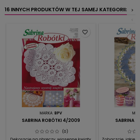
16 INNYCH PRODUKTÓW W TEJ SAMEJ KATEGORII:
>
<
favorite_border
MARKA:
BPV
MAR
SABRINA ROBÓTKI 4/2009
SABRINA R
(0)
Dekoracje na obręczy, wiosenne kwiaty,
Zobaczcie, jakie 