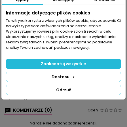
Udostępnij
Informacje dotyczące plików cookies
Ta witryna korzysta z własnych plików cookie, aby zapewnić Ci
najwyższy poziom doświadczenia na naszej stronie .
OPIS
SZCZEGÓŁY PRODUKTU
Wykorzystujemy również pliki cookie stron trzecich w celu
ulepszenia naszych usług, analizy a nastepnie wyświetlania
Koronkowe lub siatkowe, stonowane lub intensywne w kolorze,
reklam związanych z Twoimi preferencjami na podstawie
proste lub wymagające wprawy w szydełkowaniu - modele
analizy Twoich zachowań podczas nawigacji.
prezentowane w Sabrinie Robótki 5/2018 trafią w różnorodne
gusty. Te z Was, które lubią udekorować mieszkanie w stylu
rustykalnym, znajdą serwetki z girlandami róż i kwiatowym
Zaakceptuj wszystkie
środkiem. Inne, które lubią klimaty nowoczesne, gdzie króluje
prosta linia i asceza, wymagająca tylko kropelki koloru wybiorą
Dostosuj
przykuwającą uwagę niebieską serwetkę lub żółty bieżnik. Dla
wszystkich, którzy lubią szydełkować nie tylko dekoracje, ale i
przydatne akcesoria mamy pojemną torbę typu shopperka z
Odrzuć
kosmetyczką do kompletu. Sprawdźcie same, co Wam się
najbardziej podoba!
KOMENTARZE (0)
Oceń
Na razie nie dodano żadnej recenzji.