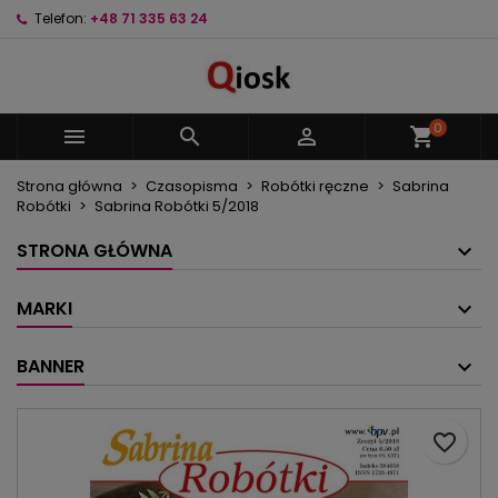
Telefon:
+48 71 335 63 24
×
×
×
Moje listy życzeń
Utwórz listę życzeń
Zaloguj się
Utwórz nową listę
add_circle_outline
Musisz być zalogowany by zapisać produkty na
Nazwa listy życzeń
swojej liście życzeń.
0



shopping_cart
Strona główna
Czasopisma
Robótki ręczne
Sabrina
Anuluj
Zaloguj się
Robótki
Sabrina Robótki 5/2018
Anuluj
Utwórz listę życzeń
STRONA GŁÓWNA
MARKI
BANNER
favorite_border