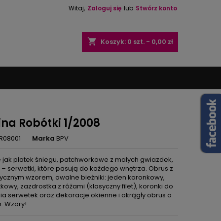
Witaj,
Zaloguj się
lub
Stwórz konto
×
×
×
shopping_cart
Koszyk:
0
szt. - 0,00 zł
ę
ń
ina Robótki 1/2008
R08001
Marka
BPV
e jak płatek śniegu, patchworkowe z małych gwiazdek,
 – serwetki, które pasują do każdego wnętrza. Obrus z
cznym wzorem, owalne bieżniki: jeden koronkowy,
tkowy, zazdrostka z różami (klasyczny filet), koronki do
ia serwetek oraz dekoracje okienne i okrągły obrus o
m. Wzory!