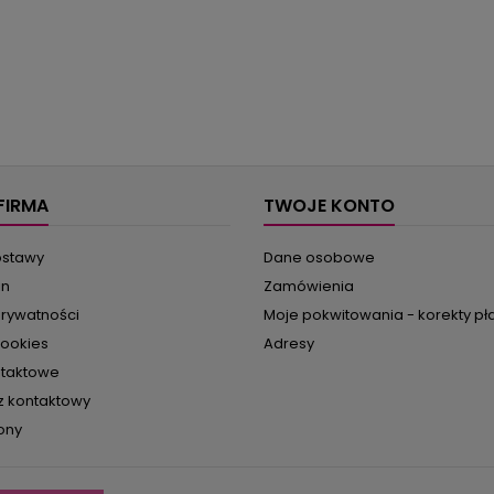
FIRMA
TWOJE KONTO
ostawy
Dane osobowe
in
Zamówienia
prywatności
Moje pokwitowania - korekty pł
cookies
Adresy
ntaktowe
z kontaktowy
ony