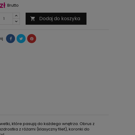
zł
Brutto
Dodaj do koszyka

ij
wetki, które pasują do każdego wnętrza. Obrus z
rostka z różami (klasyczny filet), koronki do
ry!