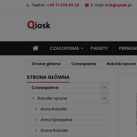
Telefon:
+48 71 335 63 24
E-mail:
bok@qiosk.pl
M
U
Z
add_circle_outline
Mu
Na
CZASOPISMA
PAKIETY
PRENUM
Strona główna
Czasopisma
Robótki ręczne
STRONA GŁÓWNA
Czasopisma
Robótki ręczne
Anna Robótki
Anna Specjalna
Diana Robótki