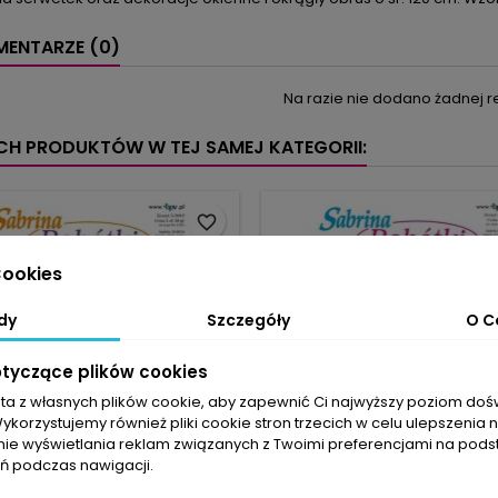
ENTARZE (0)
Na razie nie dodano żadnej re
YCH PRODUKTÓW W TEJ SAMEJ KATEGORII:
favorite_border
ookies
dy
Szczegóły
O C
otyczące plików cookies
sta z własnych plików cookie, aby zapewnić Ci najwyższy poziom do
Wykorzystujemy również pliki cookie stron trzecich w celu ulepszenia 
nie wyświetlania reklam związanych z Twoimi preferencjami na pods
 podczas nawigacji.