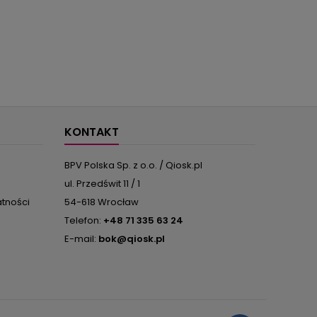
KONTAKT
BPV Polska Sp. z o.o. / Qiosk.pl
ul. Przedświt 11 / 1
atności
54-618 Wrocław
Telefon:
+48 71 335 63 24
E-mail:
bok@qiosk.pl