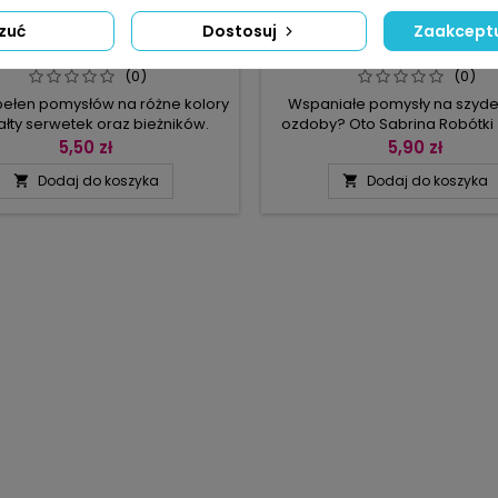
MARKA:
BPV
MARKA:
BPV
zuć
Dostosuj
Zaakceptu
ABRINA ROBÓTKI 5/2012
SABRINA ROBÓTKI 4/20
(0)
(0)
pełen pomysłów na różne kolory
Wspaniałe pomysły na szyd
tałty serwetek oraz bieżników.
ozdoby? Oto Sabrina Robótki 
y Was zatem patchworkiem z
Szydełkowe arcydzieła – te 
5,50 zł
5,90 zł
ratów, długim prostokątnym
pełni oddają zawartość zeszytu
Dodaj do koszyka
Dodaj do koszyka


kiem, czerwonym obrusikiem na
zwieńczony gotyckimi łukami k
 koła, dekorację z kwiatowym
ozdobiony koralikami, wyją
wem, kwadratową i okrągłą
serwetka: biały sześciob
ą w kolorze zielonym, finezyjny
wykończony misternymi kolo
 w kształcie serwetki, do której
kółkami, model z kwiatow
abiamy boki czy serweta w
motywami, bieżnik w kształcie 
kształcie...
arkadowymi łukami...