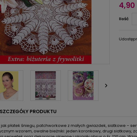
4,90 
Ilość
Udostępn

SZCZEGÓŁY PRODUKTU
 jak płatek śniegu, patchworkowe z małych gwiazdek, siatkowe – ser
znym wzorem, owalne bieżniki: jeden koronkowy, drugi siatkowy, zazd
a serwetek oraz dekoracje okienne i okrągły obrus o śr. 120 cm. Wzo