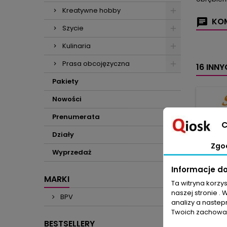
Kreatywne hobby
KOM
Szycie
Kulinaria
Prasa obcojęzyczna
16 INN
Pakiety
Nowości
Prenumerata
C
Działy
Zgo
Wyprzedaż
Informacje d
MARKI
Ta witryna korzy
naszej stronie . 
BPV
analizy a nastep
Twoich zachowań
BESTSELLERY