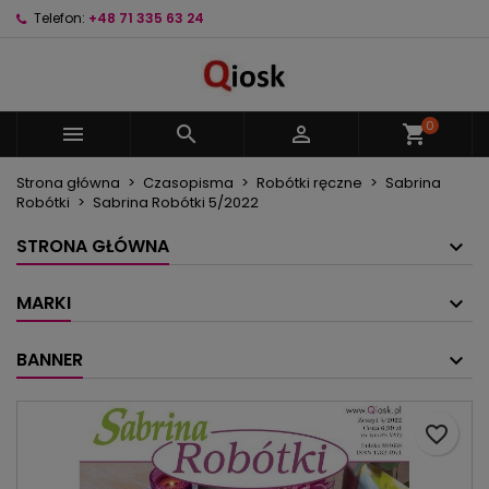
Telefon:
+48 71 335 63 24
×
×
×
Moje listy życzeń
Utwórz listę życzeń
Zaloguj się
Utwórz nową listę
add_circle_outline
Musisz być zalogowany by zapisać produkty na
Nazwa listy życzeń
swojej liście życzeń.
0



shopping_cart
Strona główna
Czasopisma
Robótki ręczne
Sabrina
Anuluj
Zaloguj się
Robótki
Sabrina Robótki 5/2022
Anuluj
Utwórz listę życzeń
STRONA GŁÓWNA
MARKI
BANNER
favorite_border