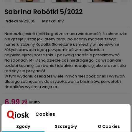
Sabrina Robótki 5/2022
Indeks
SR22005
Marka
BPV
Nadeszła jesień i jeśli kogoś zasmuca wiadomość, że słoneczko
nie grzeje już tak jak latem, temu polecamy modele z tego
numeru Sabriny Robótki. Słoneczne uśmiechy w intensywnie
żółtych barwach będą przypominać w mieszkaniu o
najpiękniejszej porze roku i pozwolą radośnie przezimować.
Na stronach 14-17 znajdziecie coś niedrogiego, co wspaniale
ozdobi kuchnię, co również idealnie nadaje się jako prezent dla
rodziny lub przyjaciół.
W tym wydaniu czeka też wiele innych niespodzianek i wyzwań,
dlatego zachęcamy do szydełkowania bieżników, serwetek i
dodatków wystroju wnętrza.
6,99 zł
Brutto
Cookies
Dodaj do koszyka
Ilość

Zgody
Szczegóły
O Cookies