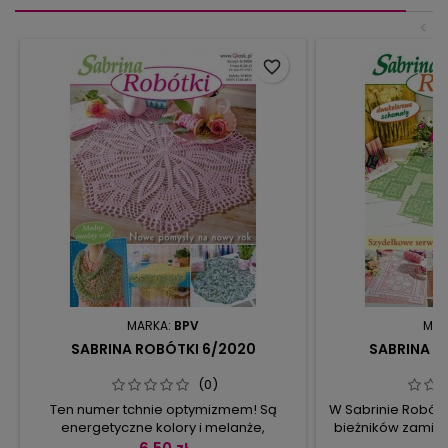
<
favorite_border
MARKA:
BPV
MAR
SABRINA ROBÓTKI 6/2020
SABRINA R
(0)
Ten numer tchnie optymizmem! Są
W Sabrinie Robótk
energetyczne kolory i melanże,
bieżników zamieś
dynamiczne wzory i dużo nowych oczek
oraz dwie siatk