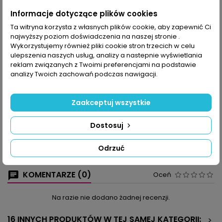
Udostępnij
Informacje dotyczące plików cookies
Ta witryna korzysta z własnych plików cookie, aby zapewnić Ci
najwyższy poziom doświadczenia na naszej stronie .
OPIS
SZCZEGÓŁY PRODUKTU
Wykorzystujemy również pliki cookie stron trzecich w celu
ulepszenia naszych usług, analizy a nastepnie wyświetlania
Nadeszła jesień i jeśli kogoś zasmuca wiadomość, że słoneczko
reklam związanych z Twoimi preferencjami na podstawie
nie grzeje już tak jak latem, temu polecamy modele z tego
analizy Twoich zachowań podczas nawigacji.
numeru Sabriny Robótki. Słoneczne uśmiechy w intensywnie
żółtych barwach będą przypominać w mieszkaniu o
najpiękniejszej porze roku i pozwolą radośnie przezimować.
Zaakceptuj wszystkie
Na stronach 14-17 znajdziecie coś niedrogiego, co wspaniale
ozdobi kuchnię, co również idealnie nadaje się jako prezent dla
Dostosuj
rodziny lub przyjaciół.
W tym wydaniu czeka też wiele innych niespodzianek i wyzwań,
dlatego zachęcamy do szydełkowania bieżników, serwetek i
Odrzuć
dodatków wystroju wnętrza.
KOMENTARZE (0)
Oceń
Na razie nie dodano żadnej recenzji.
16 INNYCH PRODUKTÓW W TEJ SAMEJ KATEGORII:
>