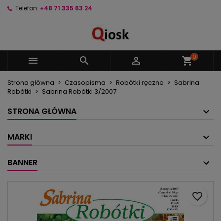
Telefon:
+48 71 335 63 24
×
×
×
Moje listy życzeń
Utwórz listę życzeń
Zaloguj się
Utwórz nową listę
add_circle_outline
Musisz być zalogowany by zapisać produkty na
Nazwa listy życzeń
swojej liście życzeń.
0



shopping_cart
Strona główna
Czasopisma
Robótki ręczne
Sabrina
Anuluj
Zaloguj się
Robótki
Sabrina Robótki 3/2007
Anuluj
Utwórz listę życzeń
STRONA GŁÓWNA
MARKI
BANNER
favorite_border