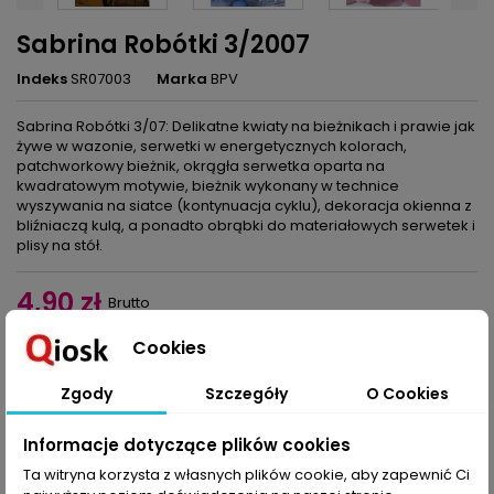
Sabrina Robótki 3/2007
Indeks
SR07003
Marka
BPV
Sabrina Robótki 3/07: Delikatne kwiaty na bieżnikach i prawie jak
żywe w wazonie, serwetki w energetycznych kolorach,
patchworkowy bieżnik, okrągła serwetka oparta na
kwadratowym motywie, bieżnik wykonany w technice
wyszywania na siatce (kontynuacja cyklu), dekoracja okienna z
bliźniaczą kulą, a ponadto obrąbki do materiałowych serwetek i
plisy na stół.
4,90 zł
Brutto
Cookies
Dodaj do koszyka
Ilość

Zgody
Szczegóły
O Cookies
Udostępnij
Informacje dotyczące plików cookies
Ta witryna korzysta z własnych plików cookie, aby zapewnić Ci