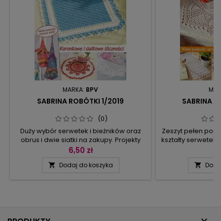
MARKA:
BPV
MAR
SABRINA ROBÓTKI 1/2019
SABRINA R
(0)
Duży wybór serwetek i bieżników oraz
Zeszyt pełen pomy
obrus i dwie siatki na zakupy. Projekty
kształty serwetek 
mają różny charakter, od barokowego
Was zatem patchw
6,50 zł
5
przepychu, przez południową fantazję,
długim prosto
Dodaj do koszyka
Doda


aż po północną rezerwę. W oczy
czerwonym obrus
najbardziej rzucają się koronkowe
dekorację z k
serwetki przerabiane białą i czerwoną
kwadratową i 
nitką. Część z nich wymaga cierpliwości,
kolorze zielonym
ale są modele, które szybko i
kształcie serwetk
bezproblemowo przerabia się...
boki czy serw
