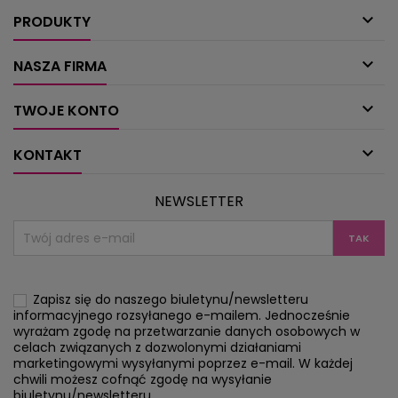
znajdziesz w poduszce i serwecie na
króli, 

stół, choć...
PRODUKTY

NASZA FIRMA

TWOJE KONTO

KONTAKT
NEWSLETTER
Zapisz się do naszego biuletynu/newsletteru
informacyjnego rozsyłanego e-mailem. Jednocześnie
wyrażam zgodę na przetwarzanie danych osobowych w
celach związanych z dozwolonymi działaniami
marketingowymi wysyłanymi poprzez e-mail. W każdej
chwili możesz cofnąć zgodę na wysyłanie
biuletynu/newsletteru.