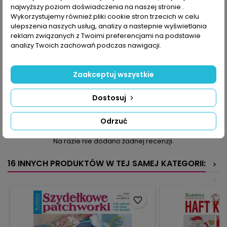
najwyższy poziom doświadczenia na naszej stronie .
Wykorzystujemy również pliki cookie stron trzecich w celu
OPIS
SZCZEGÓŁY PRODUKTU
ulepszenia naszych usług, analizy a nastepnie wyświetlania
reklam związanych z Twoimi preferencjami na podstawie
Dzierganie jest proste! Łatwo się o tym przekonać, przeglądając
analizy Twoich zachowań podczas nawigacji.
nasze czasopismo. To zeszyt poświęcony tajnikom i
podstawom dziergania. Objaśnienia krok po kroku i kurs
obrazkowy od nabrania oczek po zszycie dzianiny,
Zaakceptuj wszystkie
przerabianie oczek prawych, lewych i przekręconych: wszystko,
czego potrzebujesz, by wykonać na drutach proste modele, jak
szal, ale także zarękawki oraz sweter czy tunikę.
Dostosuj
KOMENTARZE (0)
Oceń
Odrzuć
Na razie nie dodano żadnej recenzji.
16 INNYCH PRODUKTÓW W TEJ SAMEJ KATEGORII:
>
<
favorite_border