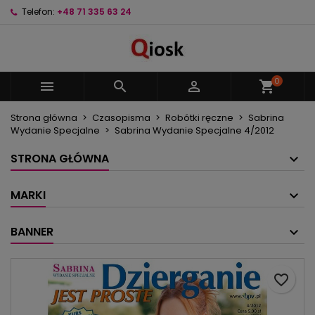
Telefon:
+48 71 335 63 24
×
×
×
Moje listy życzeń
Utwórz listę życzeń
Zaloguj się
Utwórz nową listę
add_circle_outline
Musisz być zalogowany by zapisać produkty na
Nazwa listy życzeń
swojej liście życzeń.
0



shopping_cart
Strona główna
Czasopisma
Robótki ręczne
Sabrina
Anuluj
Zaloguj się
Wydanie Specjalne
Sabrina Wydanie Specjalne 4/2012
Anuluj
Utwórz listę życzeń
STRONA GŁÓWNA
MARKI
BANNER
favorite_border