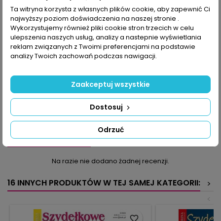
Ta witryna korzysta z własnych plików cookie, aby zapewnić Ci
najwyższy poziom doświadczenia na naszej stronie .
OPIS
SZCZEGÓŁY PRODUKTU
Wykorzystujemy również pliki cookie stron trzecich w celu
ulepszenia naszych usług, analizy a nastepnie wyświetlania
To wydanie otwiera kolekcja ozdób wielkanocnych. Pisanki,
reklam związanych z Twoimi preferencjami na podstawie
zajączki, owieczki: dzięki nim poczujecie klimat świąt, zanim
analizy Twoich zachowań podczas nawigacji.
nadejdą. Przed Wielkanocą wskazane jest odświeżenie
wystroju mieszkania: wydziergajcie abażury, dywaniki lub też
poduszki. Pomyślcie też o sobie: mały dodatek typu kołnierzyk, a
Zaakceptuj wszystkie
może szydełkowa biżuteria odmienią każdą stylizację. Dla
zaawansowanych w szydełkowaniu mamy wyzwanie: serwetkę
Dostosuj
arabeskę, której wykonanie ułatwi szkółka techniki arabeski
oraz opis krok po kroku.
Odrzuć
KOMENTARZE (0)
Oceń
Na razie nie dodano żadnej recenzji.
16 INNYCH PRODUKTÓW W TEJ SAMEJ KATEGORII:
>
<
favorite_border