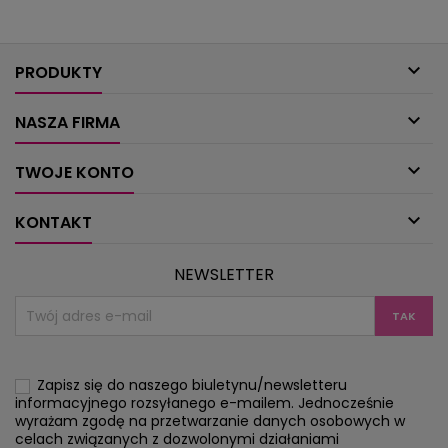
firanki, narzuty, czyli
dekoracje choin
patchworki!Minimotywy to baza, z której
kalendarza ad
z łatwością stworzysz dodatki stroju:...
sposobem na ozdo

są kot
PRODUKTY

NASZA FIRMA

TWOJE KONTO

KONTAKT
NEWSLETTER
Zapisz się do naszego biuletynu/newsletteru
informacyjnego rozsyłanego e-mailem. Jednocześnie
wyrażam zgodę na przetwarzanie danych osobowych w
celach związanych z dozwolonymi działaniami