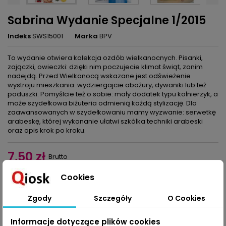
Sabrina Wydanie Specjalne 1/2015
Indeks
SWS15001
Marka
BPV
To wydanie otwiera kolekcja ozdób wielkanocnych. Pisanki,
zajączki, owieczki: dzięki nim poczujecie klimat świąt, zanim
nadejdą. Przed Wielkanocą wskazane jest odświeżenie
wystroju mieszkania: wydziergajcie abażury, dywaniki lub też
poduszki. Pomyślcie też o sobie: mały dodatek typu kołnierzyk, a
może szydełkowa biżuteria odmienią każdą stylizację. Dla
zaawansowanych w szydełkowaniu mamy wyzwanie: serwetkę
arabeskę, której wykonanie ułatwi szkółka techniki arabeski
oraz opis krok po kroku.
7,50 zł
Brutto
Cookies
Dodaj do koszyka
Ilość

Zgody
Szczegóły
O Cookies
Udostępnij
Informacje dotyczące plików cookies