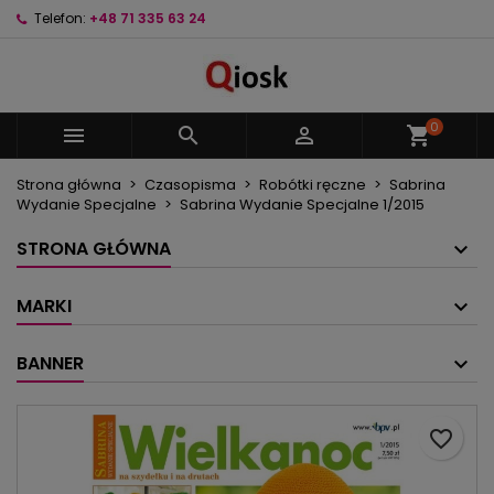
Telefon:
+48 71 335 63 24
×
×
×
Moje listy życzeń
Utwórz listę życzeń
Zaloguj się
Utwórz nową listę
add_circle_outline
Musisz być zalogowany by zapisać produkty na
Nazwa listy życzeń
swojej liście życzeń.
0



shopping_cart
Strona główna
Czasopisma
Robótki ręczne
Sabrina
Anuluj
Zaloguj się
Wydanie Specjalne
Sabrina Wydanie Specjalne 1/2015
Anuluj
Utwórz listę życzeń
STRONA GŁÓWNA
MARKI
BANNER
favorite_border