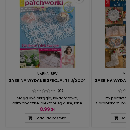
MARKA:
BPV
MAR
SABRINA WYDANIE SPECJALNE 3/2024
SABRINA WYDANI
(0)
Mogą być okrągłe, kwadratowe,
Czy pamiętaci
ośmioboczne. Niektóre są duże, inne
z drobinkami bro
miniaturowe. Jedne prześwitują ażurami,
W środku zawsz
8,99 zł
8
a kolejne są zrobione gęstym wzorem
scenka – w ty
Dodaj do koszyka
Doda


słupkowym. Mówimy tu o motywach,
Wydanie Specja
które dopiero po połączeniu w całość
odtworzyć szyd
tworzą maxiprojekty: obrusy, bieżniki,
chwil. Śnieżne 