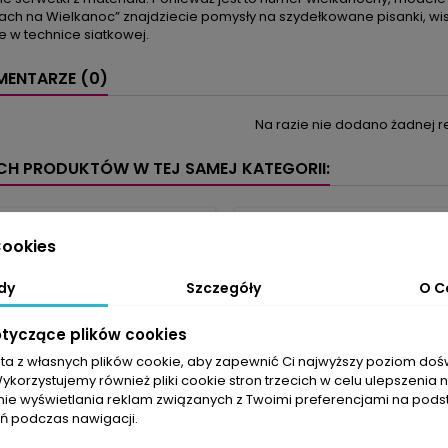
ch na Wielkanoc” znajdziecie pomysły na szydełkowane pisanki, wisz
 w technice siatkowej.
ENTARZE (0)
Na razie nie dodano żadnej re
YCH PRODUKTÓW W TEJ SAMEJ KATEGORII:
favorite_border
ookies
dy
Szczegóły
O C
otyczące plików cookies
sta z własnych plików cookie, aby zapewnić Ci najwyższy poziom do
Wykorzystujemy również pliki cookie stron trzecich w celu ulepszenia 
nie wyświetlania reklam związanych z Twoimi preferencjami na pods
 podczas nawigacji.