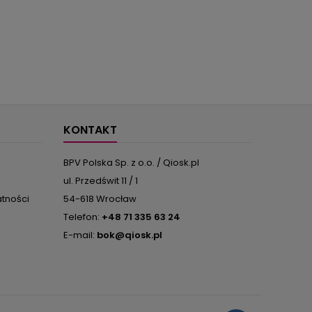
KONTAKT
BPV Polska Sp. z o.o. / Qiosk.pl
ul. Przedświt 11 / 1
atności
54-618 Wrocław
Telefon:
+48 71 335 63 24
E-mail:
bok@qiosk.pl