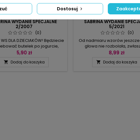
zuć
Dostosuj
Zaakceptu
MARKA:
BPV
MARKA:
BPV
RINA WYDANIE SPECJALNE
SABRINA WYDANIE SPECJ
2/2007
5/2021
(0)
(0)
 WS DLA DZIECIAKÓW! Będziecie
Od nadmiaru wzorów jeszcze
zebować butelek po jogurcie,
głowa nie rozbolała, zwłas
, korków, kamyków, muszelek,
ładnych wzorów, natomiast i
5,90 zł
8,99 zł
ów, farbek i bibuły, a wszystko,
potrafi zepsuć humor. Aby
Dodaj do koszyka
Dodaj do koszyka


 stronach gazety, z łatwością
zapobiec przygotowaliśmy pr
acie. Kreatywne podejście do
eleganckich serwet, bieżni
eli, czyli odrobina Waszej
dekoracji oraz małych rze
wencji – i rezultaty przejdą
doskonałych na upominki, a ws
elsze oczekiwania. Dekoracje i
technice siatkowej. Wzory 
zabawy zapewnią Wam
opisu mają szczegółowe sch
iezapomniane wrażenia.
wykresy, tak by żaden..