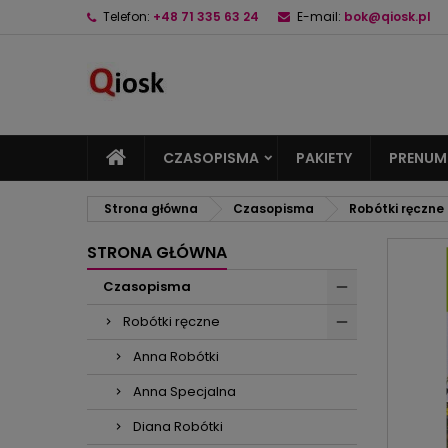
Telefon:
+48 71 335 63 24
E-mail:
bok@qiosk.pl
M
U
Z
add_circle_outline
Mu
Na
CZASOPISMA
PAKIETY
PRENUM
Strona główna
Czasopisma
Robótki ręczne
STRONA GŁÓWNA
Czasopisma
Robótki ręczne
Anna Robótki
Anna Specjalna
Diana Robótki