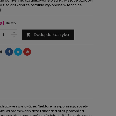
cie pomysły na szydełkowane pisanki, wiszące ozdoby i
ki z zajączkami, te ostatnie wykonane w technice
.
zł
Brutto
Dodaj do koszyka

ij
dratowe i wielokątne. Niektóre przypominają rozety,
yjnymi wzorami wachlarza i ananasa oraz pomysł na
e zaprojektowano z myślą o świętach. W „Szydełkowych