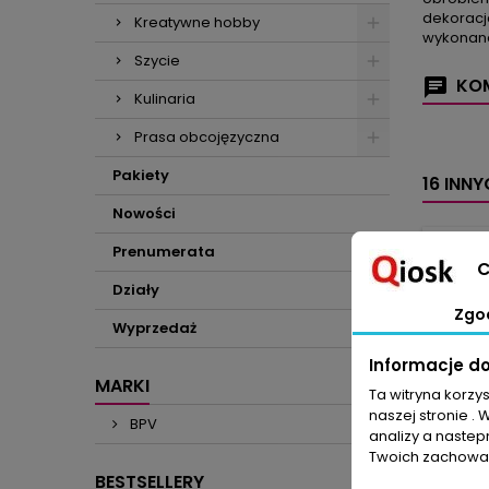
dekoracja
Kreatywne hobby
wykonane
Szycie
KOM
Kulinaria
Prasa obcojęzyczna
Pakiety
16 INN
Nowości
Prenumerata
C
Działy
Zgo
Wyprzedaż
Informacje d
MARKI
Ta witryna korzy
naszej stronie . 
BPV
analizy a nastep
Twoich zachowań
BESTSELLERY