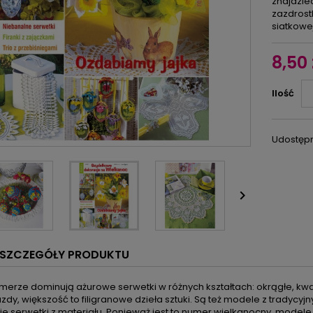
znajdzie
zazdrost
siatkowej
8,50 
Ilość
Udostępn

SZCZEGÓŁY PRODUKTU
merze dominują ażurowe serwetki w różnych kształtach: okrągłe, kwa
zdy, większość to filigranowe dzieła sztuki. Są też modele z tradyc
ie serwetki z materiału. Ponieważ jest to numer wielkanocny, model