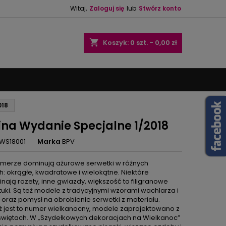
Witaj,
Zaloguj się
lub
Stwórz konto
×
×
×
shopping_cart
Koszyk:
0
szt. - 0,00 zł
ę
018
ń
ina Wydanie Specjalne 1/2018
WS18001
Marka
BPV
merze dominują ażurowe serwetki w różnych
h: okrągłe, kwadratowe i wielokątne. Niektóre
nają rozety, inne gwiazdy, większość to filigranowe
tuki. Są też modele z tradycyjnymi wzorami wachlarza i
oraz pomysł na obrobienie serwetki z materiału.
 jest to numer wielkanocny, modele zaprojektowano z
świętach. W „Szydełkowych dekoracjach na Wielkanoc”