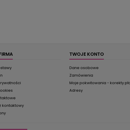
FIRMA
TWOJE KONTO
ostawy
Dane osobowe
in
Zamówienia
prywatności
Moje pokwitowania - korekty pł
cookies
Adresy
ntaktowe
z kontaktowy
ony