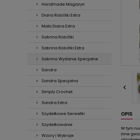
Handmade Magazyn
Diana Robótki Extra
Mała Diana Extra
Sabrina Robótki
Sabrina Robótki Extra
Sabrina Wydanie Specjalne
Sandra
Sandra Specjalna

Simply Crochet
Sandra Extra
OPIS
Szydełkowe Serwetki
Szydełkowanie
W tym nu
inne gwia
Wzory i Wykroje
obrobien