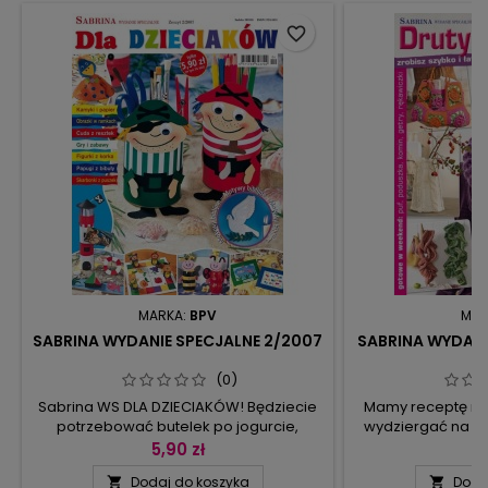
favorite_border
MARKA:
BPV
MAR
SABRINA WYDANIE SPECJALNE 2/2007
SABRINA WYDANI
(0)
Sabrina WS DLA DZIECIAKÓW! Będziecie
Mamy receptę na t
potrzebować butelek po jogurcie,
wydziergać na dr
puszek, korków, kamyków, muszelek,
bardzo ładne i
5,90 zł
5
baloników, farbek i bibuły, a wszystko, co
kominy, szale, 
Dodaj do koszyka
Doda


na stronach gazety, z łatwością
zapinany na kark