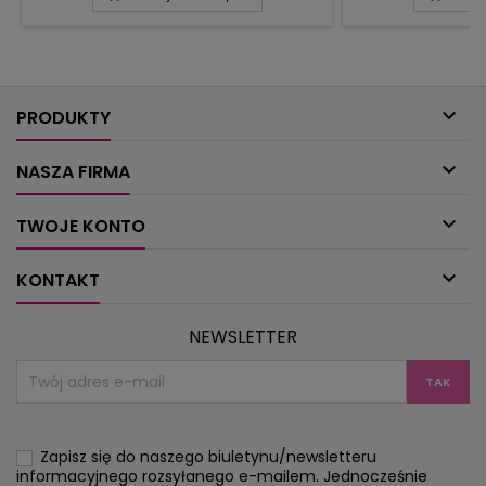
wykonacie. Kreatywne podejście do
wesołych, ożywc
modeli, czyli odrobina Waszej inwencji –
kołnierzyk, a
i rezultaty przejdą najśmielsze
drobiazgi: tor
oczekiwania. Dekoracje i zabawy
portmonetkę 
zapewnią Wam niezapomniane
mieszkania: aba

wrażenia.
ko
PRODUKTY

NASZA FIRMA

TWOJE KONTO

KONTAKT
NEWSLETTER
Zapisz się do naszego biuletynu/newsletteru
informacyjnego rozsyłanego e-mailem. Jednocześnie