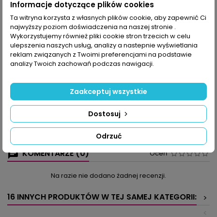
Informacje dotyczące plików cookies
Ta witryna korzysta z własnych plików cookie, aby zapewnić Ci
najwyższy poziom doświadczenia na naszej stronie .
OPIS
SZCZEGÓŁY PRODUKTU
Wykorzystujemy również pliki cookie stron trzecich w celu
ulepszenia naszych usług, analizy a nastepnie wyświetlania
Zanim nadejdzie wiosna szukamy dekoracji, które mogą
reklam związanych z Twoimi preferencjami na podstawie
przyspieszyć ten moment. Dlatego tak chętnie szydełkujemy
analizy Twoich zachowań podczas nawigacji.
serwetki i obrusy w żółtych, czerwonych i zielonych kolorach,
staramy się wyszykować jajka, by móc nimi ozdobić świąteczne
bukiety, zrobić zajączki czy dekoracje koszyczków.
Zaakceptuj wszystkie
Wielkanocne dekoracje przydadzą się przecież w salonie, na
oknie w kuchni, a nawet na tarasie, gdzie możemy
Dostosuj
wyeksponować akrylowe jajka z koronkowym wypełnieniem.
Bukiety kwiatów, koronki do chusteczek i zazdrostki dopełnią
wiosenno-świąteczny wystrój.
Odrzuć
KOMENTARZE (0)
Oceń
Na razie nie dodano żadnej recenzji.
16 INNYCH PRODUKTÓW W TEJ SAMEJ KATEGORII:
>
<