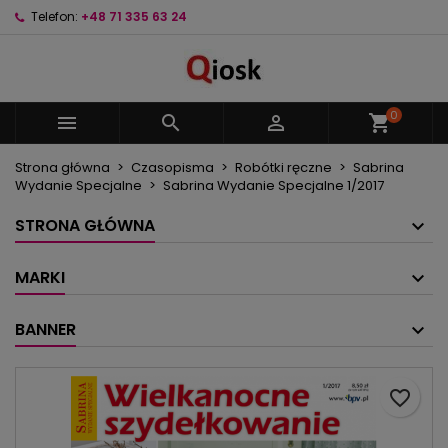
Telefon:
+48 71 335 63 24
×
×
×
Moje listy życzeń
Utwórz listę życzeń
Zaloguj się
Utwórz nową listę
add_circle_outline
Musisz być zalogowany by zapisać produkty na
Nazwa listy życzeń
swojej liście życzeń.
0



shopping_cart
Strona główna
Czasopisma
Robótki ręczne
Sabrina
Anuluj
Zaloguj się
Wydanie Specjalne
Sabrina Wydanie Specjalne 1/2017
Anuluj
Utwórz listę życzeń
STRONA GŁÓWNA
MARKI
BANNER
favorite_border