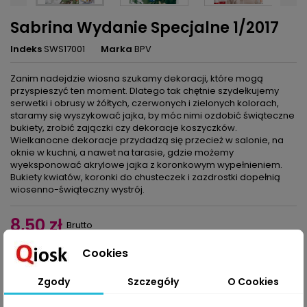
Sabrina Wydanie Specjalne 1/2017
Indeks
SWS17001
Marka
BPV
Zanim nadejdzie wiosna szukamy dekoracji, które mogą
przyspieszyć ten moment. Dlatego tak chętnie szydełkujemy
serwetki i obrusy w żółtych, czerwonych i zielonych kolorach,
staramy się wyszykować jajka, by móc nimi ozdobić świąteczne
bukiety, zrobić zajączki czy dekoracje koszyczków.
Wielkanocne dekoracje przydadzą się przecież w salonie, na
oknie w kuchni, a nawet na tarasie, gdzie możemy
wyeksponować akrylowe jajka z koronkowym wypełnieniem.
Bukiety kwiatów, koronki do chusteczek i zazdrostki dopełnią
wiosenno-świąteczny wystrój.
8,50 zł
Brutto
Cookies
Dodaj do koszyka
Ilość

Zgody
Szczegóły
O Cookies
Udostępnij