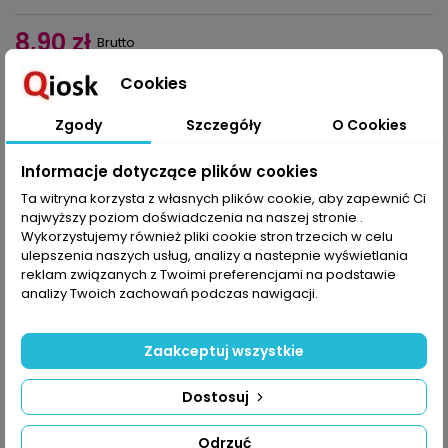
8,90 zł
Brutto
Cookies
Dodaj do koszyka
Ilość

Zgody
Szczegóły
O Cookies
Udostępnij
Informacje dotyczące plików cookies
Ta witryna korzysta z własnych plików cookie, aby zapewnić Ci
najwyższy poziom doświadczenia na naszej stronie .
OPIS
SZCZEGÓŁY PRODUKTU
Wykorzystujemy również pliki cookie stron trzecich w celu
ulepszenia naszych usług, analizy a nastepnie wyświetlania
Z tym numerem każdy skrawek domu ozdobisz
reklam związanych z Twoimi preferencjami na podstawie
szydełkowanymi dekoracjami, a pewnie znajdziesz też coś
analizy Twoich zachowań podczas nawigacji.
ładnego na prezent!
Na choince zawieś ozdobione koronkami akrylowe bombki,
kolorowe zawieszki albo ozdoby na metalowych obręczach (śr.
Zaakceptuj wszystkie
12 cm). Stół w te święta zaściel białym filetowym obrusem (śr.
160 cm) z ornamentem i motywami kwiatów lub czerwonym
Dostosuj
obrusem szydełkowo-materiałowym, z przestrzennymi
gwiazdami betlejemskimi. Tu i ówdzie rozłóż też serwetki, np. we
wzory, które przypominają obrazki w kalejdoskopie, albo te z
Odrzuć