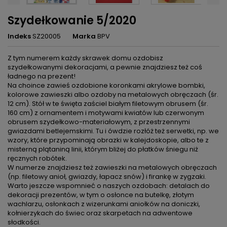
Szydełkowanie 5/2020
Indeks
SZ20005
Marka
BPV
Z tym numerem każdy skrawek domu ozdobisz
szydełkowanymi dekoracjami, a pewnie znajdziesz też coś
ładnego na prezent!
Na choince zawieś ozdobione koronkami akrylowe bombki,
kolorowe zawieszki albo ozdoby na metalowych obręczach (śr.
12 cm). Stół w te święta zaściel białym filetowym obrusem (śr.
160 cm) z ornamentem i motywami kwiatów lub czerwonym
obrusem szydełkowo-materiałowym, z przestrzennymi
gwiazdami betlejemskimi. Tu i ówdzie rozłóż też serwetki, np. we
wzory, które przypominają obrazki w kalejdoskopie, albo te z
misterną plątaniną linii, którym bliżej do płatków śniegu niż
ręcznych robótek.
W numerze znajdziesz też zawieszki na metalowych obręczach
(np. filetowy anioł, gwiazdy, łapacz snów) i firankę w zygzaki.
Warto jeszcze wspomnieć o naszych ozdobach: detalach do
dekoracji prezentów, w tym o osłonce na butelkę, złotym
wachlarzu, osłonkach z wizerunkami aniołków na doniczki,
kołnierzykach do świec oraz skarpetach na adwentowe
słodkości.