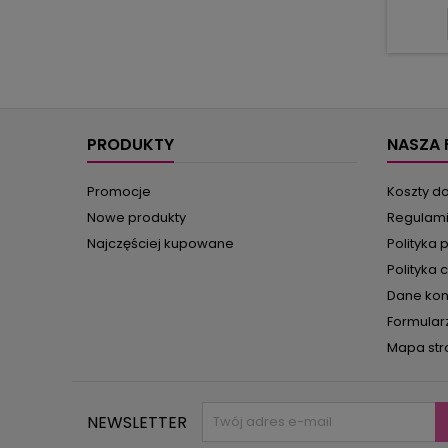
pęknię
rami
sukienk
zada
podkreś
krótk
odc
PRODUKTY
NASZA 
Promocje
Koszty d
Nowe produkty
Regulam
Najczęściej kupowane
Polityka 
Polityka 
Dane ko
Formular
Mapa str
NEWSLETTER