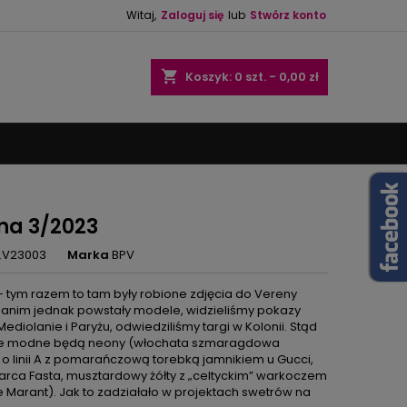
Witaj,
Zaloguj się
lub
Stwórz konto
×
×
×
shopping_cart
Koszyk:
0
szt. - 0,00 zł
ę
ń
na 3/2023
.V23003
Marka
BPV
 – tym razem to tam były robione zdjęcia do Vereny
Zanim jednak powstały modele, widzieliśmy pokazy
diolanie i Paryżu, odwiedziliśmy targi w Kolonii. Stąd
że modne będą neony (włochata szmaragdowa
 o linii A z pomarańczową torebką jamnikiem u Gucci,
 Marca Fasta, musztardowy żółty z „celtyckim” warkoczem
le Marant). Jak to zadziałało w projektach swetrów na