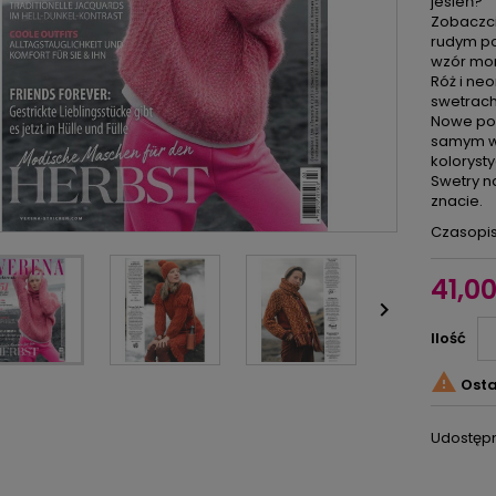
jesień?
Zobaczci
rudym po
wzór mor
Róż i neo
swetrach 
Nowe poł
samym wz
kolorysty
Swetry n
znacie.
Czasopis
41,00

Ilość

Osta
Udostępn