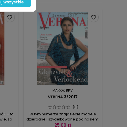
j wszystkie
favorite_border
favorite_border
MARKA:
BPV
VERENA 3/2017
(0)
ić? – to
W tym numerze znajdziecie modele
Tu wio
wie, za
dziergane i szydełkowane pod hasłem:
limonka
wchodzi
z połyskiem, glamour i seksownie!
Verenę 
25,00 zł