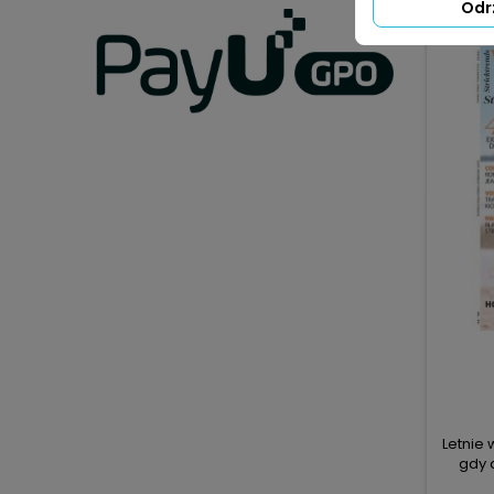
Odr
Letnie
gdy 
cekina