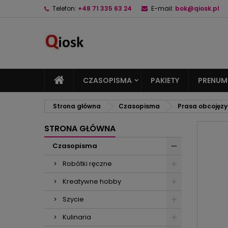
Telefon:
+48 71 335 63 24
E-mail:
bok@qiosk.pl
M
U
Z
add_circle_outline
Mu
Na
CZASOPISMA
PAKIETY
PRENUM
Strona główna
Czasopisma
Prasa obcojęz
STRONA GŁÓWNA
Czasopisma
Robótki ręczne
Kreatywne hobby
Szycie
Kulinaria