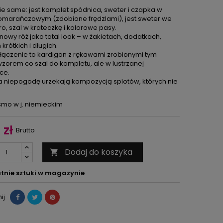
e same: jest komplet spódnica, sweter i czapka w
marańczowym (zdobione frędzlami), jest sweter we
o, szal w krateczkę i kolorowe pasy.
nowy róż jako total look – w żakietach, dodatkach,
krótkich i długich.
ączenie to kardigan z rękawami zrobionymi tym
orem co szal do kompletu, ale w lustrzanej
ce.
a niepogodę urzekają kompozycją splotów, których nie
mo w j. niemieckim
 zł
Brutto
Dodaj do koszyka

tnie sztuki w magazynie
ij