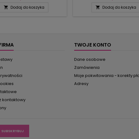
ciami lub ażurową sukienkę na
na salony.Verena zna na 
Dodaj do koszyka
Dodaj do koszyka


ączkach spaghetti albo luźną
odpowiedzi, bo uważnie obse
ę typu tank top. Ale może wolisz
pokazy kreatorów mody. Oto wn
wać szyku za dnia? Sukienki
doskonale będziemy się cz
lające figurę, bluzki, kardigany,
kolorach ziemi2) słońcem mo
ie topy – wszystkie zrobione w
cieszyć zawsze, mając na sobi
ieniach brzoskwiniowych...
sweter lub sukienkę o linii A, z 
FIRMA
TWOJE KONTO
ostawy
Dane osobowe
in
Zamówienia
prywatności
Moje pokwitowania - korekty pł
cookies
Adresy
ntaktowe
z kontaktowy
ony