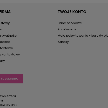
ie topy – wszystkie zrobione w
ramiączkach, jedne dziergan
ieniach brzoskwiniowych...
szydełkowane. Szale, kamiz
frędzlami, tuniki urzekające
FIRMA
TWOJE KONTO
ostawy
Dane osobowe
in
Zamówienia
prywatności
Moje pokwitowania - korekty pł
cookies
Adresy
ntaktowe
z kontaktowy
ony
ewsletteru
em.
etwarzanie