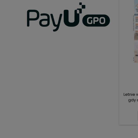
Letnie
gdy 
cekina
pęknię
rami
sukienk
zada
podkreś