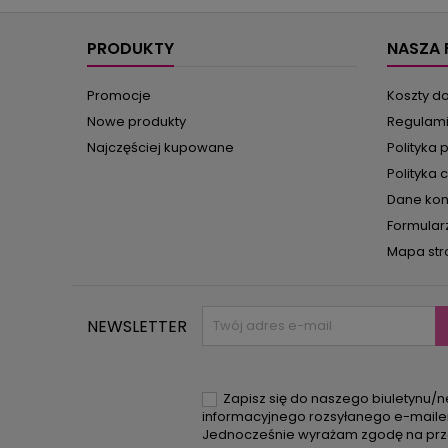
krótk
odc
PRODUKTY
NASZA 
Promocje
Koszty d
Nowe produkty
Regulam
Najczęściej kupowane
Polityka 
Polityka 
Dane ko
Formular
Mapa str
NEWSLETTER
Zapisz się do naszego biuletynu/n
informacyjnego rozsyłanego e-mail
Jednocześnie wyrażam zgodę na prz