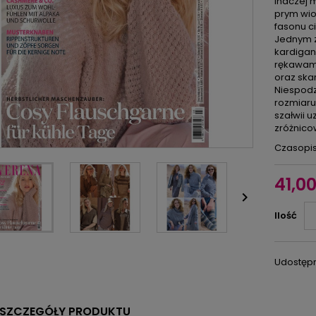
Inaczej 
prym wiod
fasonu c
Jednym z 
kardigan
rękawami
oraz skar
Niespodz
rozmiaru
szałwii 
zróżnico
Czasopis
41,00

Ilość
Udostępn
SZCZEGÓŁY PRODUKTU