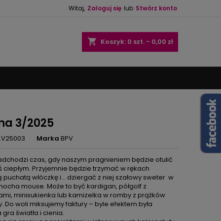
Witaj,
Zaloguj się
lub
Stwórz konto
×
×
×
shopping_cart
Koszyk:
0
szt. - 0,00 zł
ę
ń
na 3/2025
.V25003
Marka
BPV
adchodzi czas, gdy naszym pragnieniem będzie otulić
ś ciepłym. Przyjemnie będzie trzymać w rękach
ą puchatą włóczkę i… dziergać z niej szałowy sweter w
mocha mouse. Może to być kardigan, półgolf z
mi, minisukienka lub kamizelka w romby z prążków
. Do woli miksujemy faktury – byle efektem była
 gra światła i cienia.