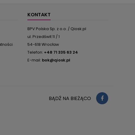
e, inne
obowiąz
ele z
kolor
...
KONTAKT
BPV Polska Sp. z o.o. / Qiosk.pl
ul. Przedświt 11 / 1
atności
54-618 Wrocław
Telefon:
+48 71 335 63 24
E-mail:
bok@qiosk.pl
BĄDŹ NA BIEŻĄCO