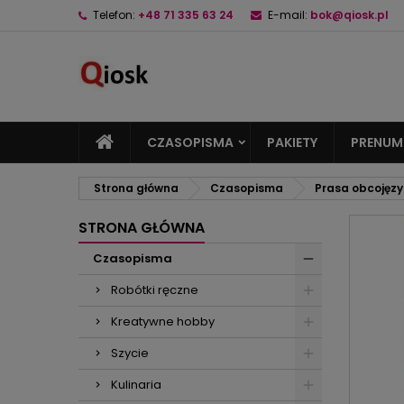
Telefon:
+48 71 335 63 24
E-mail:
bok@qiosk.pl
M
U
Z
add_circle_outline
Mu
Na
CZASOPISMA
PAKIETY
PRENUM
Strona główna
Czasopisma
Prasa obcojęz
STRONA GŁÓWNA
Czasopisma
Robótki ręczne
Kreatywne hobby
Szycie
Kulinaria