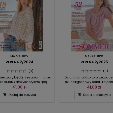
MARKA:
BPV
MARKA:
BPV
VERENA 2/2024
VERENA 2/2025
(0)
(0)
 wieczory będą niezapomniane,
Dzianina na lato to przezrocz
do klubu założysz błyszczącą
ażur, filigranowy splot. To po
mi czarną bluzkę z seksownymi
połączenie rozcięcia na bo
41,00 zł
41,00 zł
ciami lub ażurową sukienkę na
głębokim dekoltem ściąg
Dodaj do koszyka
Dodaj do koszyka


ączkach spaghetti albo luźną
sznurowaniem lub marszcz
ę typu tank top. Ale może wolisz
okrągłego karczku w top
wać szyku za dnia? Sukienki
przerabianym „na okrągło”.
lające figurę, bluzki, kardigany,
fasonów są sukienki i topy