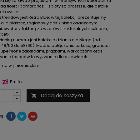
ma się sprawa z projektami w intensywnych kolorach: tu
ą fiolet i pomarańcz – sploty są prostsze, ale detale
iekawsze.
trendów jest Retro Blue: w tej kolekcji prezentujemy
 a’la płaszcz, raglanowy golf z nisko osadzonymi
, sweter z fakturą ze wzorów strukturalnych, sukienkę
petki.
ianką numeru jest kolekcja dzianin dla Niego (od
 48/50 do 58/60). Modne połączenia turkusu, granatu i
uzupełnione żakardami, prążkami, warkoczami oraz
wanie fasonów to wyzwanie dla dziewiarek.
mo w j. niemieckim.
 zł
Brutto
Dodaj do koszyka

ij