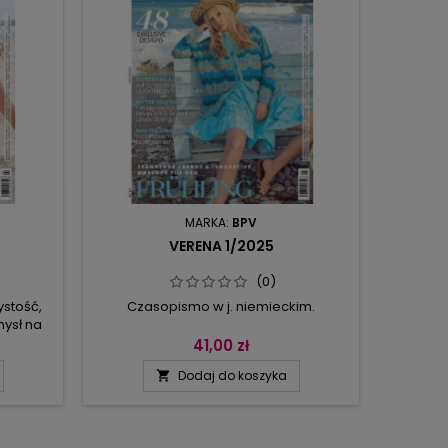
MARKA:
BPV
VERENA 1/2025
(0)
ystość,
Czasopismo w j. niemieckim.
Tu wio
mysł na
limonka
ku z
Verenę 
41,00 zł
anym
różnych
Dodaj do koszyka

enia
strukt
ie
Pokazuj
 Wśród
w 
 na
eksklu