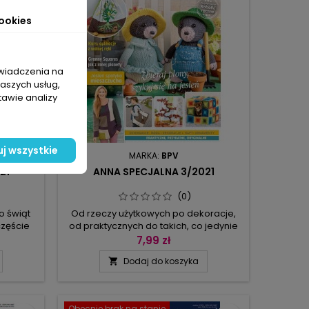
ookies
świadczenia na
naszych usług,
tawie analizy
j wszystkie
MARKA:
BPV
21
ANNA SPECJALNA 3/2021
(0)
 świąt
Od rzeczy użytkowych po dekoracje,
częście
od praktycznych do takich, co jedynie
zdążyć ze
cieszą oczy – wybór może być
7,99 zł
ie nasze
naprawdę trudny, bo w tym numerze
Dodaj do koszyka

 tu
Anny Specjalnej znajdziecie wiele
suje do
pomysłów do własnej interpretacji. Jak
ie tylko
zawsze gorąco was namawiamy do
erać się
nauczenia się czegoś nowego. Tym
Obecnie brak na stanie