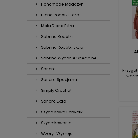
Handmade Magazyn
Diana Robótki Extra
Mała Diana Extra
Sabrina Robótki
Sabrina Robótki Extra
A
Sabrina Wydanie Specjalne
Sandra
Przygot
wcześ
Sandra Specjalna
waszym 
liście k
Simply Crochet
mot
spod
Sandra Extra
„szkiel
w 
Szydełkowe Serwetki
kordo
do po
Szydełkowanie
Wzory i Wykroje