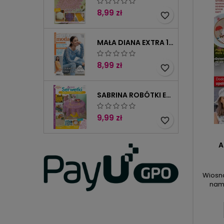
popra
8,99 zł
favorite_border
MAŁA DIANA EXTRA 1/2026
8,99 zł
favorite_border
SABRINA ROBÓTKI EXTRA 4/2025
9,99 zł
favorite_border
A
Wiosna
nama
sieb
spr
ożywcz
do 