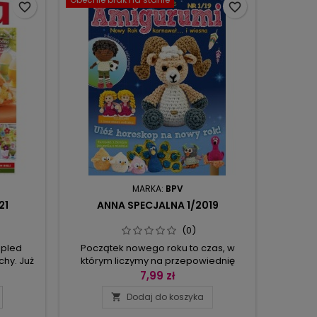
erka,
razem są to aplikacje z wolnej ręki – kto
favorite_border
favorite_border
się...
raz zasmakuje w nieograniczonej
wolności...
MARKA:
BPV
21
ANNA SPECJALNA 1/2019
(0)
 pled
Początek nowego roku to czas, w
chy. Już
którym liczymy na przepowiednię
baczysz
wszystkiego co najlepsze. Czytamy
7,99 zł
ki,
swój horoskop - czasem z
Dodaj do koszyka

ki –
przymrużeniem oka, a czasem
y je
podchodząc do niego nieco poważniej