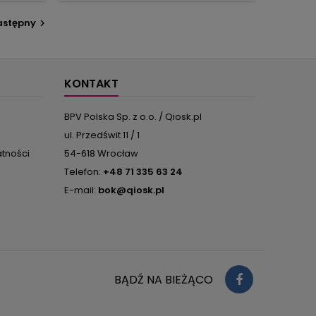
j uwagi
niż do zabawnej wróżby. Ponieważ jest
omplet
jednak coś magicznego w figurkach
astępny

kami. Aby
znaków zodiaku, to lubimy je traktować
ocny, do
jako maskotki przynoszące szczęście.
Ale w tym numerze Anny...
KONTAKT
BPV Polska Sp. z o.o. / Qiosk.pl
ul. Przedświt 11 / 1
atności
54-618 Wrocław
Telefon:
+48 71 335 63 24
E-mail:
bok@qiosk.pl
BĄDŹ NA BIEŻĄCO