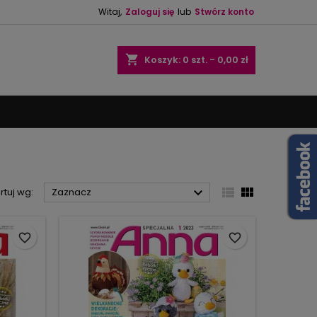
Witaj,
Zaloguj się
lub
Stwórz konto
×
×
×
×
shopping_cart
Koszyk:
0
szt. - 0,00 zł
)
ę
ń



rtuj wg:
Zaznacz
favorite_border
favorite_border