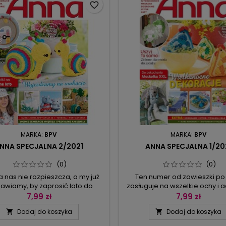
z frędzlami, od dekoracji
do pracy. Makramowa etaż
favorite_border
wiających nastrój (poduszka
karuzela z lamami (sprawdza 
haftowna w łąkę lub...
MARKA:
BPV
MARKA:
BPV
NNA SPECJALNA 2/2021
ANNA SPECJALNA 1/20
(0)
(0)
 nas nie rozpieszcza, a my już
Ten numer od zawieszki po
wiamy, by zaprosić lato do
zasługuje na wszelkie ochy i a
ie. Może to właśnie dekoracje
na pierwszej rozkładówce zo
7,99 zł
7,99 zł
awią, że szybciej odczujemy
kolorowe zawieszki: baran
Dodaj do koszyka
Dodaj do koszyka


y wpływ ciepła i słońca. Zatem
kurczaczki, zajączki i kwiat
dzieła! Hafty na tamborkach
wystarczy tylko chwila, ab