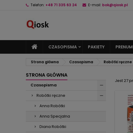
Telefon:
+48 71 335 63 24
E-mail:
bok@qiosk.pl
M
(
U
Z
add_circle_outline
((
Mu
Na
CZASOPISMA
PAKIETY
PRENUM
Strona główna
Czasopisma
Robótki ręczne
STRONA GŁÓWNA
Jest 27 p
Czasopisma
Robótki ręczne
Anna Robótki
Anna Specjalna
Diana Robótki