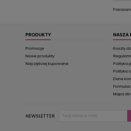
repre
ogródk
Pokazano 
i don
znajdzi
PRODUKTY
NASZA 
Promocje
Koszty d
Nowe produkty
Regulam
Najczęściej kupowane
Polityka 
Polityka 
Dane ko
Formular
Mapa str
NEWSLETTER