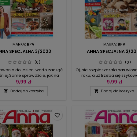
MARKA:
BPV
MARKA:
BPV
NNA SPECJALNA 3/2023
ANNA SPECJALNA 2/20
(0)
(0)
owania do jesieni warto zacząć
Oj, nie rozpieszczała nas wios
niej.Same sprawdźcie, jak na
roku, a uż trzeba się szyko
stole prezentują się dziergane
majówkę i do lata. Zacznijm
9,99 zł
9,99 zł
lonu – wszystkie można zrobić z 1
czarować i ściągnijmy dosk
Dodaj do koszyka
Dodaj do koszyka


ka włóczki. A może bardziej
urlopową pogodę w nasze str
obają się liść kasztanowca i
wraz z ciepłem nabierzemy o
etowe” liście dębu oraz kasztany
dzierganie, szycie, szydełko
łupinach z metalizowanego
majsterkowanie. Najpierw dek
nka? Dekoracja awangardowa,
makramowe łódki suną po w
favorite_border
kazania na poduszce lub na...
a z plaży obserwują je figlar
–...