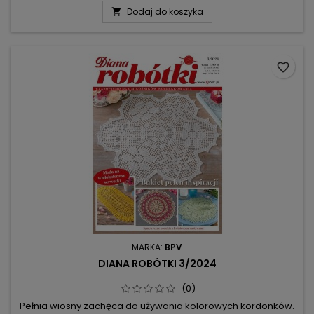
werandzie w świetle lampionu (zrobionego na szydełku wg
Dodaj do koszyka

opisu i schematu). A na warsztacie już kolejna robótka:
kwiatowe motywy w kolorze intensywnej czerwieni ozdabiają
owalny bieżnik i mały obrusik...
favorite_border
MARKA:
BPV
DIANA ROBÓTKI 3/2024
(0)
Pełnia wiosny zachęca do używania kolorowych kordonków.