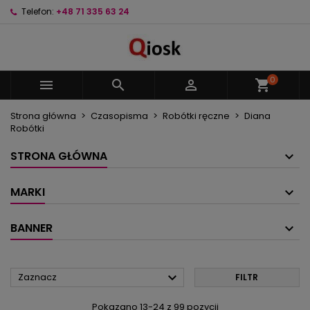
Telefon:
+48 71 335 63 24
×
×
×
×
Moje listy życzeń
((modalTitle))
Utwórz listę życzeń
Zaloguj się
Utwórz nową listę
add_circle_outline
((confirmMessage))
Musisz być zalogowany by zapisać produkty na
Nazwa listy życzeń
swojej liście życzeń.
0



shopping_cart
((cancelText))
((modalDeleteText))
Strona główna
Czasopisma
Robótki ręczne
Diana
Anuluj
Zaloguj się
Robótki
Anuluj
Utwórz listę życzeń
STRONA GŁÓWNA
MARKI
BANNER

Zaznacz
FILTR
Pokazano 13-24 z 99 pozycji