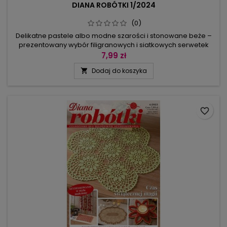
DIANA ROBÓTKI 1/2024
(0)
Delikatne pastele albo modne szarości i stonowane beże –
prezentowany wybór filigranowych i siatkowych serwetek
trafi w gust zwolenniczek wzorów klasycznych, jak i
7,99 zł
nowoczesnych.Naprzemienne układy słupkowych
Dodaj do koszyka

kwadratów i łukowej siatki można przerabiać diagonalnie, co
wymaga wprawy, lub na wprost – ten model polecamy
początkującym hobbystom.Wśród ażurów są...
favorite_border