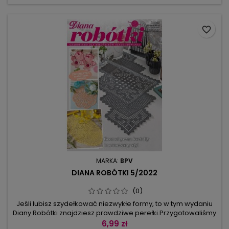
jako komplety, bo...
favorite_border
MARKA:
BPV
DIANA ROBÓTKI 5/2022
(0)
Jeśli lubisz szydełkować niezwykłe formy, to w tym wydaniu
Diany Robótki znajdziesz prawdziwe perełki.Przygotowaliśmy
biały i szary zestaw, który przykuwa uwagę geometrycznym
6,99 zł