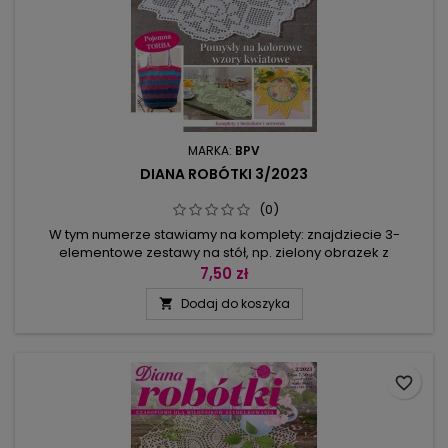
MARKA:
BPV
DIANA ROBÓTKI 3/2023
(0)
W tym numerze stawiamy na komplety: znajdziecie 3-
elementowe zestawy na stół, np. zielony obrazek z
tulipanem, z tym samym motywem romboidalną serwetkę, a
7,50 zł
nawet długi bieżnik z łukowymi brzegami o nieregularnej
Dodaj do koszyka

wysokości. W zupełnie innym stylu jest siatkowy zestaw z
motywem serc – są na owalnym bieżniku, okrągłej serwetce
oraz na małej owalnej serwetce...
favorite_border