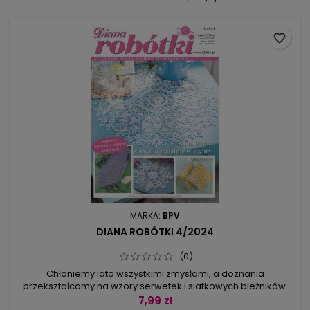
favorite_border
MARKA:
BPV
DIANA ROBÓTKI 4/2024
(0)
Chłoniemy lato wszystkimi zmysłami, a doznania
przekształcamy na wzory serwetek i siatkowych bieżników.
Cieszymy się ciepłem letniego wieczoru spędzonego na
7,99 zł