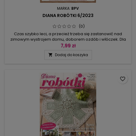
MARKA:
BPV
DIANA ROBÓTKI 6/2023
(0)
Czas szybko leci, a przecież trzeba się zastanowić nad
zimowym wystrojem domu, doborem ozdób i włóczek. Dla
chętnych patchworkowe modele: niebieska serwetka ze
7,99 zł
srebrnymi detalami i prostokątny bieżnik w 2 odcieniach
Dodaj do koszyka

fioletu – oba projekty z mniejszych i większych
rozetek.Przygotowaliśmy modele, które pozwolą
wyczarować bożonarodzeniowy klimat: serwetki w...
favorite_border