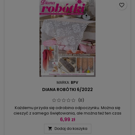
favorite_border
MARKA:
BPV
DIANA ROBÓTKI 6/2022
(0)
Każdemu przyda się odrobina odpoczynku. Można się
cieszyć z samego świętowania, ale można też ten czas
wykorzystać na robótki ręczne. Oczko za oczkiem powstanie
6,99 zł
małe dzieło sztuki, cieszące oko i duszę.W tym numerze
Dodaj do koszyka

Diany Robótki są projekty, które będą zachwycać przez cały
rok. Tak jest z bieżnikami i serwetkami, które można wykonać