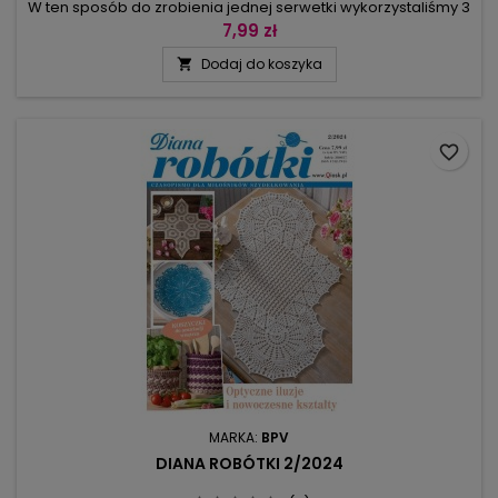
W ten sposób do zrobienia jednej serwetki wykorzystaliśmy 3
kolory, ale nadal serwetka mieści się w określeniu
7,99 zł
„stonowana”. Drugi wybór to pastelowe odcienie: duża
Dodaj do koszyka

jasnozielona serwetka z ząbkami i mniejsza – z gwiazdką i
wachlarzami. Żółty komplet składa się z owalnego bieżnika i
okrągłej serwetki –...
favorite_border
MARKA:
BPV
DIANA ROBÓTKI 2/2024