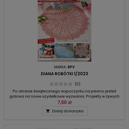
MARKA:
BPV
DIANA ROBÓTKI 1/2023
(0)
Po okresie świątecznego wypoczynku na pewno jesteś
gotowa na nowe szydełkowe wyzwania. Projekty w żywych
wiosennych kolorach przełamią zimowy chłód, a wśród
7,50 zł
ciekawych detali znajdziesz filigranowe listeczki, motyle na
Dodaj do koszyka

bieżniku i serwetkach oraz – tu już zapachną nowalijki –
rzodkiewki jako łapki kuchenne. Mają i listki, na których
można je zawiesić, i...