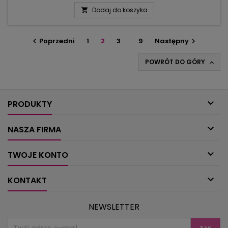
kształtem i rysunkiem wzoru. Już podczas sesji fotograficznej
Dodaj do koszyka

okazało się, że szarości prezentują się niezwykle
nowocześnie, czyli jest to oferta dla młodszych fanów
szydełkowania.W...
Poprzedni
1
2
3
…
9
Następny


POWRÓT DO GÓRY


PRODUKTY

NASZA FIRMA

TWOJE KONTO

KONTAKT
NEWSLETTER