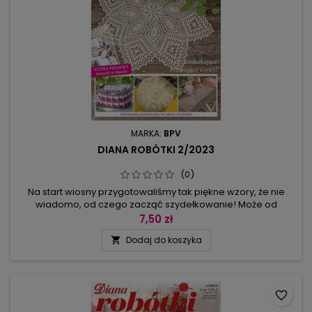
MARKA:
BPV
DIANA ROBÓTKI 2/2023
(0)
Na start wiosny przygotowaliśmy tak piękne wzory, że nie
wiadomo, od czego zacząć szydełkowanie! Może od
poduszek w stylu patchworkowym, a może od
7,50 zł
trzyczęściowego zestawu serwetek z motywami rombów
Dodaj do koszyka

i listków?Kompilacje wzorów, motywów i dobór kolorystyczny
to nasze podpowiedzi, potraktuj je Droga Czytelniczko jako
inspiracje, tak byś mogła kompletować...
favorite_border