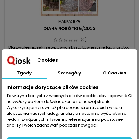
MARKA:
BPV
DIANA ROBÓTKI 5/2023
(0)
Dla zwolenniczek nietypowych kształtów jest nie lada gratka:
serwetka symetryczna, z czterema płatkami – my
nazwaliśmy ten kształt kwiatkiem, ale może wybierzesz dla
7,99 zł
Cookies
niego bardziej pasującą nazwę? Z kolei długi bieżnik z
Dodaj do koszyka

ząbkowanym brzegiem to wariacja na temat tego, do czego
Zgody
Szczegóły
O Cookies
służy podstawowy kwadrat – i to w rozumieniu kształtu, jak i
podstawowego oczka...
Informacje dotyczące plików cookies
favorite_border
Ta witryna korzysta z własnych plików cookie, aby zapewnić Ci
najwyższy poziom doświadczenia na naszej stronie .
Wykorzystujemy również pliki cookie stron trzecich w celu
ulepszenia naszych usług, analizy a nastepnie wyświetlania
reklam związanych z Twoimi preferencjami na podstawie
analizy Twoich zachowań podczas nawigacji.