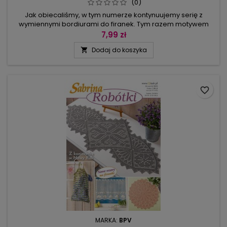
(0)
Jak obiecaliśmy, w tym numerze kontynuujemy serię z
wymiennymi bordiurami do firanek. Tym razem motywem
przewodnim, zarówno na firance, jak i w serwetce, są serca,
7,99 zł
bo to temat na czasie – w końcu lada moment są walentynki!
Dodaj do koszyka

Kto chciałby mieć motyw serduszka w klasycznej czerwieni,
niech od razu zajrzy na strony 8–11. Tutaj serca wyglądają
zupełnie...
favorite_border
MARKA:
BPV