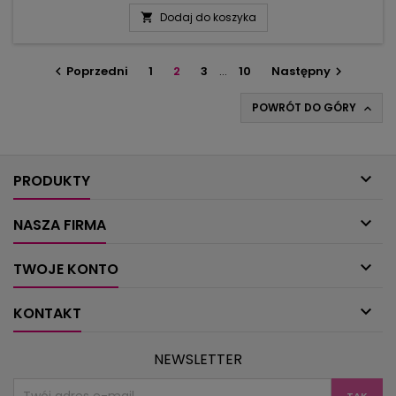
dostatkiem.Mocne barwy: czerwień i zieleń lub delikatny
Dodaj do koszyka

łososiowy i różowy, a do tego ponadczasowa biel, która
króluje bez względu na porę roku czy styl robótek.Dom na
pewno będzie wyglądał piękniej,...
Poprzedni
1
2
3
…
10
Następny


POWRÓT DO GÓRY


PRODUKTY

NASZA FIRMA

TWOJE KONTO

KONTAKT
NEWSLETTER