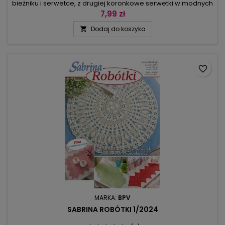
bieżniku i serwetce, z drugiej koronkowe serwetki w modnych
kolorach. Do siatkowej firanki pasuje motyw motylka, dlatego
7,99 zł
pojawia się i na bordiurze, i na bieżniku. Drugim wzorem, który
Dodaj do koszyka

będzie idealny na lato jest ważka – komplet złożony z
prostokątnego i podłużnego bieżnika oraz okrągłej serwetki
z...
favorite_border
MARKA:
BPV
SABRINA ROBÓTKI 1/2024