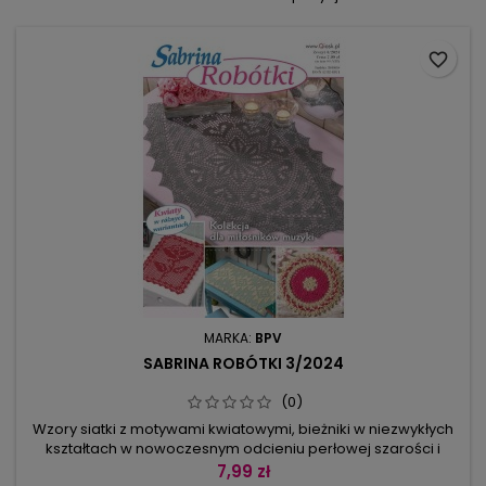
favorite_border
MARKA:
BPV
SABRINA ROBÓTKI 3/2024
(0)
Wzory siatki z motywami kwiatowymi, bieżniki w niezwykłych
kształtach w nowoczesnym odcieniu perłowej szarości i
kształtne serduszka jako ozdobne detale – nikt nie będzie się
7,99 zł