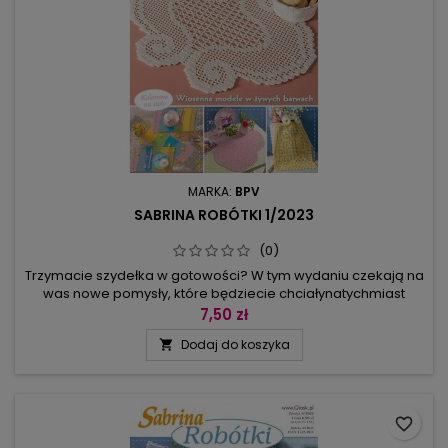
MARKA:
BPV
SABRINA ROBÓTKI 1/2023
(0)
Trzymacie szydełka w gotowości? W tym wydaniu czekają na
was nowe pomysły, które będziecie chciałynatychmiast
wykonać. Serce zabije mocniej na widok wyrafinowanych
7,50 zł
wzorów, nostalgicznych ornamentów i niezwykłych kształtów
Dodaj do koszyka

robótek. Bo pojedyncza serwetka tylko z jednego motywu to
stanowczo za mało! Dopiero wykonując zróżnicowany
komplet, w pełni można...
favorite_border