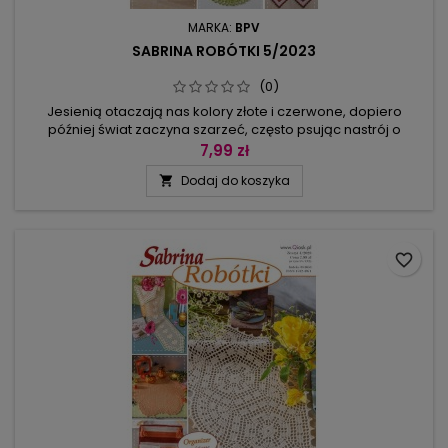
MARKA:
BPV
SABRINA ROBÓTKI 5/2023
(0)
Jesienią otaczają nas kolory złote i czerwone, dopiero
później świat zaczyna szarzeć, często psując nastrój o
poranku. Jest na to sposób: bieżniki i serwetki w wesołych,
7,99 zł
intensywnych barwach. A gdy do żółtych margerytek
Dodaj do koszyka

dorzucimy niebanalny kształt, to od razu będzie na czym
zawiesić oko. W tej Sabrinie Robótki jest komplet siatkowy z
muszelkową koronką...
favorite_border