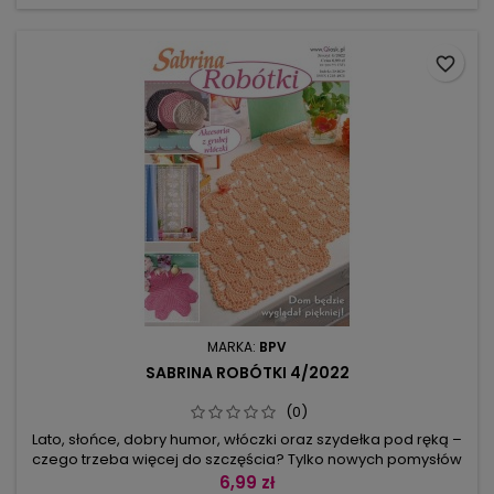
co wspaniale ozdobi...
favorite_border
MARKA:
BPV
SABRINA ROBÓTKI 4/2022
(0)
Lato, słońce, dobry humor, włóczki oraz szydełka pod ręką –
czego trzeba więcej do szczęścia? Tylko nowych pomysłów
na szydełkowane robótki! A tych mamy pod
6,99 zł