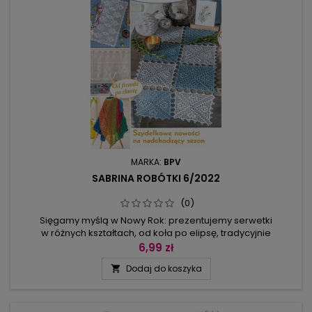
MARKA:
BPV
SABRINA ROBÓTKI 6/2022
(0)
Sięgamy myślą w Nowy Rok: prezentujemy serwetki
w różnych kształtach, od koła po elipsę, tradycyjnie
prostokątne bieżniki z nowoczesnymi motywami oraz
6,99 zł
patchworkowe projekty, które można wykonywać w każdej
Dodaj do koszyka

wolnej chwili. Cieszmy się zimą i kolorami lodowców – to ich
barwy stanowiły inspirację do zestawienia kolorystycznego
bieżnika z kwadratów oraz...