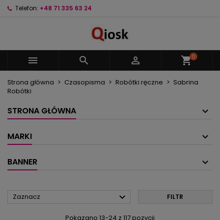
Telefon:
+48 71 335 63 24
×
×
×
×
Moje listy życzeń
((modalTitle))
Utwórz listę życzeń
Zaloguj się
Utwórz nową listę
add_circle_outline
((confirmMessage))
Musisz być zalogowany by zapisać produkty na
Nazwa listy życzeń
swojej liście życzeń.
0



shopping_cart
((cancelText))
((modalDeleteText))
Strona główna
Czasopisma
Robótki ręczne
Sabrina
Anuluj
Zaloguj się
Robótki
Anuluj
Utwórz listę życzeń
STRONA GŁÓWNA
MARKI
BANNER

Zaznacz
FILTR
Pokazano 13-24 z 117 pozycji