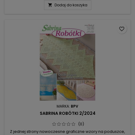
nudził, wyszukując spośród zamieszczonych wzorów coś
Dodaj do koszyka

ciekawego do zrobienia. Nowością są motywy muzyczne:
nutki, gitary klasyczna i bas – muzyka aż wibruje w
powietrzu!Gdy szukacie...
favorite_border
MARKA:
BPV
SABRINA ROBÓTKI 2/2024
(0)
Z jednej strony nowoczesne graficzne wzory na poduszce,