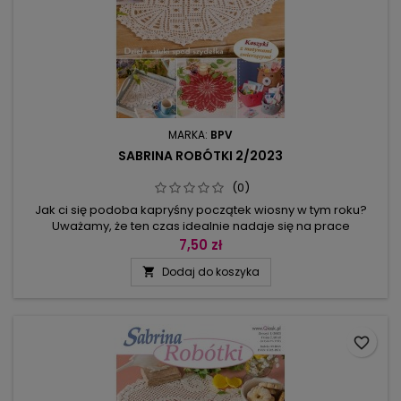
MARKA:
BPV
SABRINA ROBÓTKI 2/2023
(0)
Jak ci się podoba kapryśny początek wiosny w tym roku?
Uważamy, że ten czas idealnie nadaje się na prace
z bawełny, szczególnie serwetki, a szydełkowanie jest
7,50 zł
przyjemnością, gdy słonko coraz mocniej grzeje i dzień zrobił
Dodaj do koszyka

się naprawdę długi! Nasze propozycje są lekkie i wiosenne,
sprzyjają relaksowi.Jeśli chcesz wypocząć, mamy liczne
propozycje serwetek,...
favorite_border