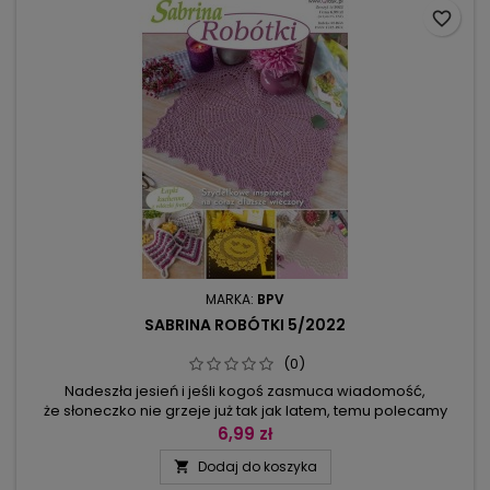
favorite_border
MARKA:
BPV
SABRINA ROBÓTKI 5/2022
(0)
Nadeszła jesień i jeśli kogoś zasmuca wiadomość,
że słoneczko nie grzeje już tak jak latem, temu polecamy
modele z tego numeru Sabriny Robótki. Słoneczne uśmiechy
6,99 zł
w intensywnie żółtych barwach będą przypominać w
Dodaj do koszyka

mieszkaniu o najpiękniejszej porze roku i pozwolą radośnie
przezimować.Na stronach 14-17 znajdziecie coś niedrogiego,