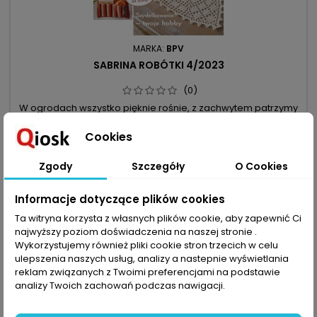
MARKA:
BPV
SABRINA ROBÓTKI 4/2023
(0)
W ogrodach wszystko pięknie rośnie, z zachwytem patrzymy
na rosnące owoce, warzywa, piękne dynie, stąd w tym
numerze Sabriny Robótki aż trzy propozycje serwetek z
7,99 zł
Cookies
motywami jesiennymi i na Halloween. Może jednak zamiast
Dodaj do koszyka

nietoperza, uśmiechniętej dyni czy pajączków wolisz bardziej
Zgody
Szczegóły
O Cookies
klasyczne tematy? Proponujemy wdzięczne ośmiokąty – z
nich powstały bieżnik i...
Informacje dotyczące plików cookies
favorite_border
Ta witryna korzysta z własnych plików cookie, aby zapewnić Ci
najwyższy poziom doświadczenia na naszej stronie .
Wykorzystujemy również pliki cookie stron trzecich w celu
ulepszenia naszych usług, analizy a nastepnie wyświetlania
reklam związanych z Twoimi preferencjami na podstawie
analizy Twoich zachowań podczas nawigacji.