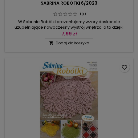
SABRINA ROBÓTKI 6/2023
(0)
W Sabrinie Robótki prezentujemy wzory doskonale
uzupełniające nowoczesny wystrój wnętrza, a to dzięki
dobraniu modnych kolorów i kształtów serwetek.W tym
7,99 zł
numerze otwieramy kolekcję wzorów na firankę zrobioną
Dodaj do koszyka

techniką siatki. Każda składa się z modelu podstawowego i
dowolnie wykorzystywanej bordiury. Proponujemy zacząć od
wzoru koniczynek (mają przynieść...
favorite_border