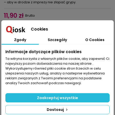
– aby w drodze z imprezy nie złapać grypy.
11,90 zł
Brutto
Dodaj do koszyka
Ilość

Cookies

Ostatnie sztuki w magazynie
Zgody
Szczegóły
O Cookies
Udostępnij
Informacje dotyczące plików cookies
Ta witryna korzysta z własnych plików cookie, aby zapewnić Ci
najwyższy poziom doświadczenia na naszej stronie .
Wykorzystujemy również pliki cookie stron trzecich w celu
OPIS
SZCZEGÓŁY PRODUKTU
ulepszenia naszych usług, analizy a nastepnie wyświetlania
reklam związanych z Twoimi preferencjami na podstawie
Jak zdradziła nam pogodynka, tegoroczna jesień będzie ciepła
analizy Twoich zachowań podczas nawigacji.
lub zimna. Wzięliśmy sobie to do serca. W słoneczne dni
polecamy do pracy bluzkę z doszytą luźną narzutką, a do knajpy
model o pudełkowym kroju. Świetny jest też asymetryczny
Zaakceptuj wszystkie
fason, do którego pasują aż trzy rodzaje rękawów, choć bluzka
z elastycznej tkaniny i z drapowaniem pod dekoltem też jest
niczego sobie – oba modela z wykrojami w rozmiarach M, L i XL.
Dostosuj
Do bluzki dobierzcie spódnicę: do kolan z zakładkami, do kostek