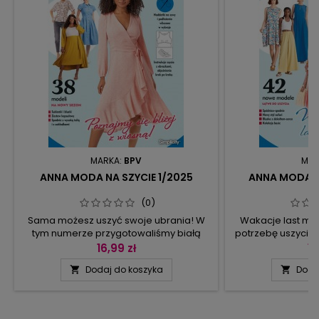
MARKA:
BPV
MAR
ANNA MODA NA SZYCIE 1/2025
ANNA MODA N
(0)
Sama możesz uszyć swoje ubrania! W
Wakacje last mi
tym numerze przygotowaliśmy białą
potrzebę uszycia
koszulową bluzkę, długą, z kieszonką i
ostatni mome
16,99 zł
16
fałdą z tyłu, bluzkę z baskinką i
spódnico-spodnie 
Dodaj do koszyka
Doda


kimonowymi rękawkami, romantyczną
z odkrytymi p
bluzkę z bufkami lub ascetyczną
spódnice z kies
elegancką ze stójką, modelowaną
asymetrycznym
szwami. Jest leciutka długa narzutka z
sylwetce, wdzięczne