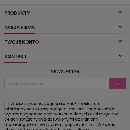
falbaną, marszczona spódnica o kroju
spódnica z klosza
dzwonka z kieszeniami odszytymi
stylu safari 

riuszką,...
PRODUKTY

NASZA FIRMA

TWOJE KONTO

KONTAKT
NEWSLETTER
Zapisz się do naszego biuletynu/newsletteru
informacyjnego rozsyłanego e-mailem. Jednocześnie
wyrażam zgodę na przetwarzanie danych osobowych w
celach związanych z dozwolonymi działaniami
marketingowymi wysyłanymi poprzez e-mail. W każdej
chwili możesz cofnąć zgodę na wysyłanie