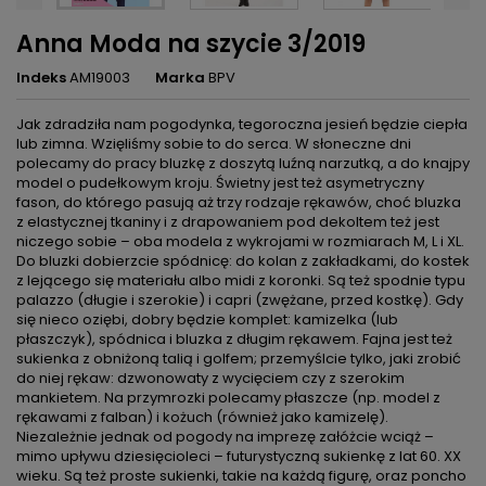
Anna Moda na szycie 3/2019
Indeks
AM19003
Marka
BPV
Jak zdradziła nam pogodynka, tegoroczna jesień będzie ciepła
lub zimna. Wzięliśmy sobie to do serca. W słoneczne dni
polecamy do pracy bluzkę z doszytą luźną narzutką, a do knajpy
model o pudełkowym kroju. Świetny jest też asymetryczny
fason, do którego pasują aż trzy rodzaje rękawów, choć bluzka
z elastycznej tkaniny i z drapowaniem pod dekoltem też jest
niczego sobie – oba modela z wykrojami w rozmiarach M, L i XL.
Do bluzki dobierzcie spódnicę: do kolan z zakładkami, do kostek
z lejącego się materiału albo midi z koronki. Są też spodnie typu
palazzo (długie i szerokie) i capri (zwężane, przed kostkę). Gdy
się nieco oziębi, dobry będzie komplet: kamizelka (lub
płaszczyk), spódnica i bluzka z długim rękawem. Fajna jest też
sukienka z obniżoną talią i golfem; przemyślcie tylko, jaki zrobić
do niej rękaw: dzwonowaty z wycięciem czy z szerokim
mankietem. Na przymrozki polecamy płaszcze (np. model z
rękawami z falban) i kożuch (również jako kamizelę).
Niezależnie jednak od pogody na imprezę załóżcie wciąż –
mimo upływu dziesięcioleci – futurystyczną sukienkę z lat 60. XX
wieku. Są też proste sukienki, takie na każdą figurę, oraz poncho