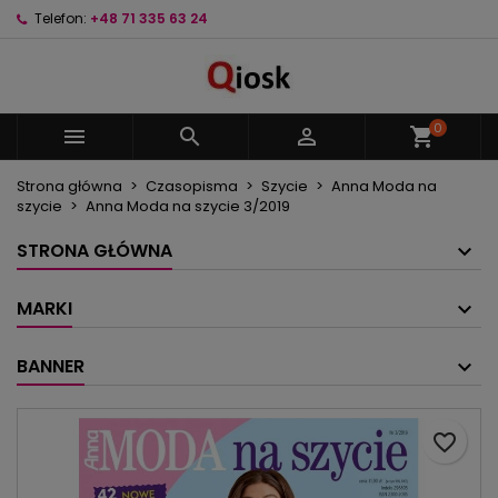
Telefon:
+48 71 335 63 24
×
×
×
Moje listy życzeń
Utwórz listę życzeń
Zaloguj się
Utwórz nową listę
add_circle_outline
Musisz być zalogowany by zapisać produkty na
Nazwa listy życzeń
swojej liście życzeń.
0



shopping_cart
Strona główna
Czasopisma
Szycie
Anna Moda na
Anuluj
Zaloguj się
szycie
Anna Moda na szycie 3/2019
Anuluj
Utwórz listę życzeń
STRONA GŁÓWNA
MARKI
BANNER
favorite_border