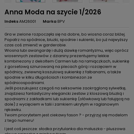
Anna Moda na szycie 1/2026
Indeks
AM26001
Marka
BPV
Gra w zielone rozpoczęła się na dobre, bo wiosna coraz bliżej.
Popatrz na spódnice, bluzki, spodnie i sukienki, bo już najwyższy
czas coś zmienić w garderobie.
Wiosna lubi awangardę i dużą dawkę romantyzmu, więc oprócz
wiosennych zestawów z dzianiny prezentujemy lekkie
kombinezony z dekoltem Carmen lub na ramiączkach, sukienkę
z gorsetową sznurowaną na plecach górą i rozcięciem w
spódnicy, zwiewną koszulową sukienkę z falbanami, a także
spodnie w kilku długościach i kombinezon ze
spódnicospodniami.
Jeśli poszukujesz czegoś na seksownie zaokrągloną sylwetkę,
znajdziesz fantastyczny elegancki zestaw z kloszową bluzką i
spodniami z zakładkami lub sukienkę (ołówkową lub falującą na
dole) z wycięciem w talii i zamkiem ukrytym w raglanowym
rękawku.
Twoim priorytetem jest ciekawy fason ? - przyjrzyj się modelom
z tego numeru!
I jest coś jeszcze: słodka przytulanka dla maluszka - pluszowa