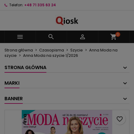
Telefon:
+48 71 335 63 24
×
×
×
Moje listy życzeń
Utwórz listę życzeń
Zaloguj się
Utwórz nową listę
add_circle_outline
Musisz być zalogowany by zapisać produkty na
Nazwa listy życzeń
swojej liście życzeń.
0



shopping_cart
Strona główna
Czasopisma
Szycie
Anna Moda na
Anuluj
Zaloguj się
szycie
Anna Moda na szycie 1/2026
Anuluj
Utwórz listę życzeń
STRONA GŁÓWNA
MARKI
BANNER
favorite_border