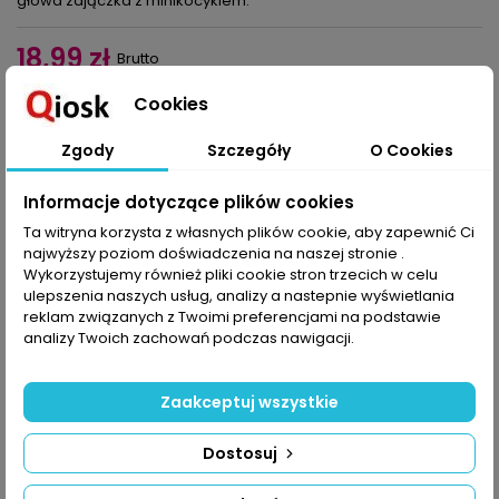
głowa zajączka z minikocykiem.
18,99 zł
Brutto
Cookies
Dodaj do koszyka
Ilość

Zgody
Szczegóły
O Cookies
Udostępnij
Informacje dotyczące plików cookies
Ta witryna korzysta z własnych plików cookie, aby zapewnić Ci
najwyższy poziom doświadczenia na naszej stronie .
OPIS
SZCZEGÓŁY PRODUKTU
Wykorzystujemy również pliki cookie stron trzecich w celu
ulepszenia naszych usług, analizy a nastepnie wyświetlania
Gra w zielone rozpoczęła się na dobre, bo wiosna coraz bliżej.
reklam związanych z Twoimi preferencjami na podstawie
Popatrz na spódnice, bluzki, spodnie i sukienki, bo już najwyższy
analizy Twoich zachowań podczas nawigacji.
czas coś zmienić w garderobie.
Wiosna lubi awangardę i dużą dawkę romantyzmu, więc oprócz
wiosennych zestawów z dzianiny prezentujemy lekkie
Zaakceptuj wszystkie
kombinezony z dekoltem Carmen lub na ramiączkach, sukienkę
z gorsetową sznurowaną na plecach górą i rozcięciem w
Dostosuj
spódnicy, zwiewną koszulową sukienkę z falbanami, a także
spodnie w kilku długościach i kombinezon ze
spódnicospodniami.