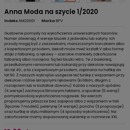
Anna Moda na szycie 1/2020
Indeks
AM20001
Marka
BPV
Gustowne pomysły na wykończenia uniwersalnych fasonów.
Numer otwierają 4 wersje bluzek z jedwabiu lub satyny. Ich
przody mogą być z zaszewkami, marszczonym karczkiem albo
z kopertowym przodem, dekolt może mieć kształt V albo formę
stójki z falbanką, a rękawy – szerokie mankiety zakończone
falbanką albo rozcięcia. Są też bluzki retro. Te z baskinką,
przedłużonymi ramionami lub kokardą przy dekolcie nawiązują
do lat 40., a ta z kopertowym przodem, zapinana na haftkę do
lat 50. Z naszych wykrojów uszyjecie też tunikę z wiązaniem przy
dekolcie i różnie skrojonymi rękawami (krótkim, długim z
rozcięciem lub w kształcie dzwonu). Każda z naszych spódnic
(4 wersje) zachwyca filmowymi fałdami, a spodnie (5 wersji)
pomysłowością wykończenia nogawek. Na wierzch
proponujemy płaszcze bez zapięcia albo z wiązaniem w talii
(łącznie 7 modeli), pelerynę (4 wersje), poncho (3 propozycje)
oraz kurtkę w stylu militarnym (4 sposoby wykończenia). Na
zakończenie mamy dopasowaną sukienkę w rozmiarze XXL.