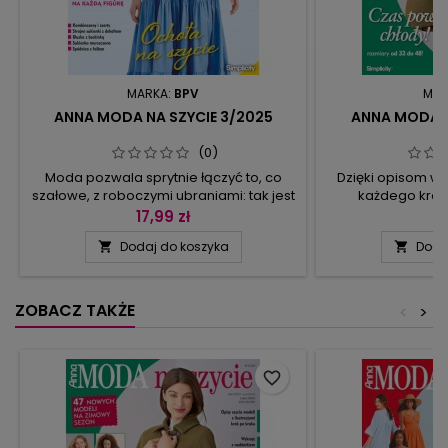
MARKA:
BPV
MAR
ANNA MODA NA SZYCIE 3/2025
ANNA MODA N
(0)
Moda pozwala sprytnie łączyć to, co
Dzięki opisom wy
szałowe, z roboczymi ubraniami: tak jest
każdego kroku
w przypadku kombinezonów i szortów
przyjemniejsze, a
17,99 zł
11
(lub spódnicy) z praktyczną nakładką z
tego samego ub
Dodaj do koszyka
Doda


dużymi kieszeniami, zawiązywaną w talii
eksperymentów.
(to spodoba się zwłaszcza
może mieć kołnier
ogrodniczkom!). Na gorące dni
albo stójkę; gu
polecamy kombinezon z górą w stylu
kołeczkiem; może
ZOBACZ TAKŻE
<
>
amerykańskim (odkryte ramiona i pasek
nie – a podstawow
na karku) i nogawkami marszczonymi...
Podobnie z ż
favorite_border