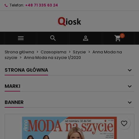
Telefon:
+48 71 335 63 24
×
×
×
Moje listy życzeń
Utwórz listę życzeń
Zaloguj się
Utwórz nową listę
add_circle_outline
Musisz być zalogowany by zapisać produkty na
Nazwa listy życzeń
swojej liście życzeń.
0



shopping_cart
Strona główna
Czasopisma
Szycie
Anna Moda na
Anuluj
Zaloguj się
szycie
Anna Moda na szycie 1/2020
Anuluj
Utwórz listę życzeń
STRONA GŁÓWNA
MARKI
BANNER
favorite_border