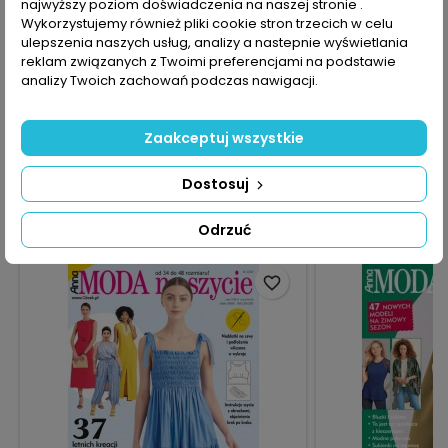
pomysłowością wykończenia nogawek. Na wierzch
najwyższy poziom doświadczenia na naszej stronie .
proponujemy płaszcze bez zapięcia albo z wiązaniem w talii
Wykorzystujemy również pliki cookie stron trzecich w celu
(łącznie 7 modeli), pelerynę (4 wersje), poncho (3 propozycje)
ulepszenia naszych usług, analizy a nastepnie wyświetlania
oraz kurtkę w stylu militarnym (4 sposoby wykończenia). Na
reklam związanych z Twoimi preferencjami na podstawie
zakończenie mamy dopasowaną sukienkę w rozmiarze XXL.
analizy Twoich zachowań podczas nawigacji.
KOMENTARZE (0)
Oceń
Zaakceptuj wszystkie
Na razie nie dodano żadnej recenzji.
Dostosuj
16 INNYCH PRODUKTÓW W TEJ SAMEJ KATEGORII:
>
Odrzuć
<
favorite_border