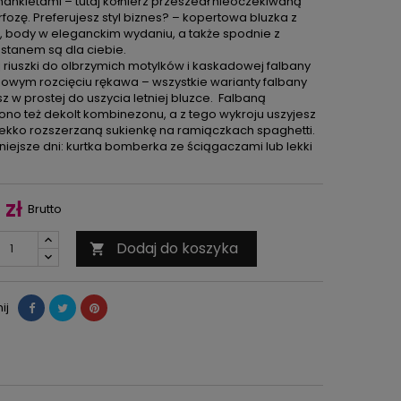
mankietami – tutaj kołnierz przeszedł nieoczekiwaną
ozę. Preferujesz styl biznes? – kopertowa bluzka z
, body w eleganckim wydaniu, a także spodnie z
stanem są dla ciebie.
 riuszki do olbrzymich motylków i kaskadowej falbany
nowym rozcięciu rękawa – wszystkie warianty falbany
z w prostej do uszycia letniej bluzce. Falbaną
no też dekolt kombinezonu, a z tego wykroju uszyjesz
lekko rozszerzaną sukienkę na ramiączkach spaghetti.
niejsze dni: kurtka bomberka ze ściągaczami lub lekki
 zł
Brutto
Dodaj do koszyka

ij