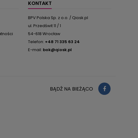
do...
dos
KONTAKT
BPV Polska Sp. z o.o. / Qiosk.pl
ul. Przedświt 11 / 1
atności
54-618 Wrocław
Telefon:
+48 71 335 63 24
E-mail:
bok@qiosk.pl
BĄDŹ NA BIEŻĄCO