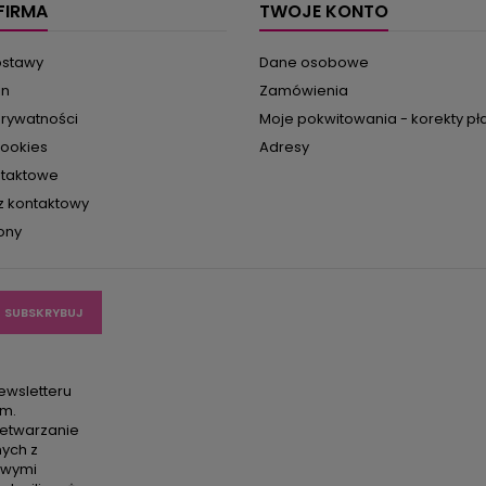
pełniejszą...
FIRMA
TWOJE KONTO
ostawy
Dane osobowe
in
Zamówienia
prywatności
Moje pokwitowania - korekty pł
cookies
Adresy
ntaktowe
z kontaktowy
ony
ewsletteru
em.
etwarzanie
ych z
owymi