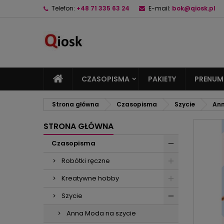
Telefon:
+48 71 335 63 24
E-mail:
bok@qiosk.pl
M
U
Z
add_circle_outline
Mu
Na
CZASOPISMA
PAKIETY
PRENUM
Strona główna
Czasopisma
Szycie
Ann
STRONA GŁÓWNA
Czasopisma
Robótki ręczne
Kreatywne hobby
Szycie
Anna Moda na szycie