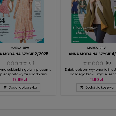
MARKA:
BPV
MARKA:
BPV
A MODA NA SZYCIE 2/2025
ANNA MODA NA SZYCIE 4/
(0)
(0)
ne sukienki z gołymi plecami,
Dzięki opisom wykonania i ilu
plet sportowy ze spodniami
każdego kroku szycie jest 
y, bluzka zapinana na guziki,
przyjemniejsze, a. zdjęcia z wa
17,99 zł
11,90 zł
nie palazzo w wersji długiej i
tego samego ubrania zachęc
Dodaj do koszyka
Dodaj do koszyka


ej, plażowy biustonosz, szorty i
eksperymentów. Taka np. pe
 już chociażby tyle wystarczy, by
może mieć kołnierzyk, dop
brze ubraną latem tego roku.A
futerko albo stójkę; guziki albo
 dodatkowo prezentujemy
z kołeczkiem; może mieć kie
rmodne sukienki z falban (od
albo nie – a podstawowy wykr
ugości maxi po tunikę), na
ten sam. Podobnie z żakietem.