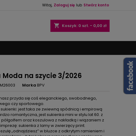
Witaj,
Zaloguj się
lub
Stwórz konto
×
×
×
shopping_cart
Koszyk:
0
szt. - 0,00 zł
ę
ń
 Moda na szycie 3/2026
M26003
Marka
BPV
 nasz przyda się coś eleganckiego, swobodnego,
wego czy sportowego.
 sukienki: jest taka ze zwiewną spódnicą i empirową
ardzo romantyczna, jest sukienka mini w stylu lat 60. z
 półgolfem oraz koszulowa z nakładką i wiązaniem z
imprezę: sukienka z lamy w zwierzęcy print.
szulę „odnajdziesz” w bluzce z odkrytym ramieniem i