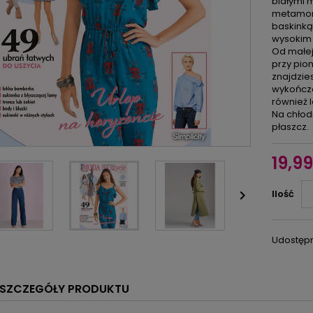
białymi 
metamorf
baskinką
wysokim 
Od małej
przy pio
znajdzies
wykończo
również 
Na chłod
płaszcz.
19,99

Ilość
Udostępn
SZCZEGÓŁY PRODUKTU