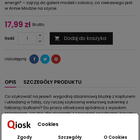
energii? – zajrzyj do galerii modeli i zobacz, co ciekawego jest
w Annie Modzie na szycie.
17,99 zł
Brutto
Dodaj do koszyka
Ilość

Udostępnij
OPIS
SZCZEGÓŁY PRODUKTU
Co szykować na jesień: wygodną dzianinową bluzkę z kapturem
i układaną w fałdy, czy raczej szykowną welurową sukienkę z
falbaną i bufkami? Do pracy ołówkowa spódnica z wysokim
rozcięciem, czy trio dla elegantki z szerokimi spodniami, topem i
kardiganem?
Cookies
A może zacząć od tego, że już będzie chłodno, czyli
obowiązkowe staje się poncho z kołnierzem (zapinane na
guziki po bokach – można rozłożyć jako koc) albo futerkowy
Zgody
Szczegóły
O Cookies