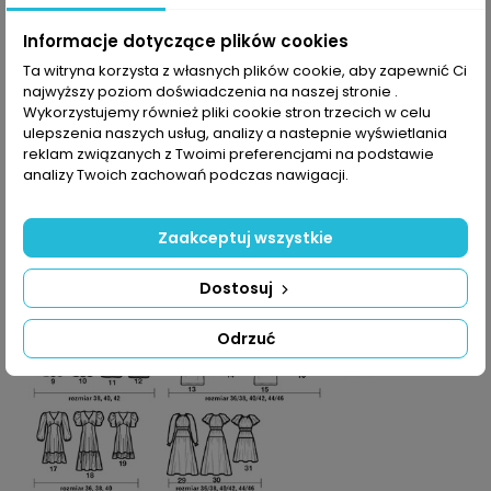
żakiet-kurteczka z kieszeniami – te wierzchnie okrycia
zapewnią ci komfort, gdy założysz sukienkę z kimonowym
Informacje dotyczące plików cookies
rękawem, bluzkę z zakładkami, gorsetowym środkiem i z
baskinką ze szpicami, a dzień zamiast pięknego okaże się
Ta witryna korzysta z własnych plików cookie, aby zapewnić Ci
nieprzyjemnie zimny.
najwyższy poziom doświadczenia na naszej stronie .
Możesz się przygotować na inne codzienne niespodzianki –
Wykorzystujemy również pliki cookie stron trzecich w celu
tutaj polecamy proste spodnie z kieszeniami cargo na udach i z
ulepszenia naszych usług, analizy a nastepnie wyświetlania
paskiem w talii albo kombinezon w stylu work: z koszulowym
reklam związanych z Twoimi preferencjami na podstawie
kołnierzykiem, z kieszeniami na biuście, z fałdkami w talii i plisą
analizy Twoich zachowań podczas nawigacji.
na napy.
Szukasz ubrań w stylu biznes, boho czy pełnych młodzieńczej
energii? – zajrzyj do galerii modeli i zobacz, co ciekawego jest
Zaakceptuj wszystkie
w Annie Modzie na szycie.
Dostosuj
Odrzuć