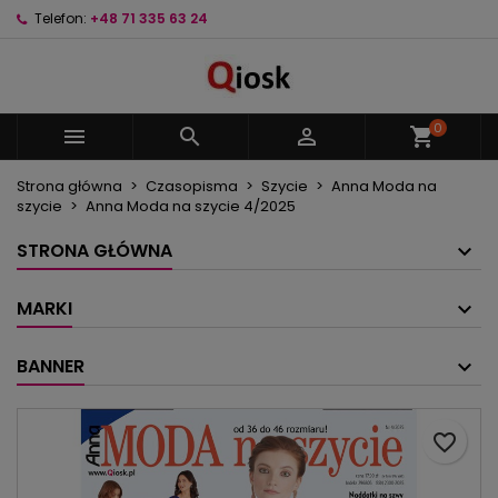
Telefon:
+48 71 335 63 24
×
×
×
Moje listy życzeń
Utwórz listę życzeń
Zaloguj się
Utwórz nową listę
add_circle_outline
Musisz być zalogowany by zapisać produkty na
Nazwa listy życzeń
swojej liście życzeń.
0



shopping_cart
Strona główna
Czasopisma
Szycie
Anna Moda na
Anuluj
Zaloguj się
szycie
Anna Moda na szycie 4/2025
Anuluj
Utwórz listę życzeń
STRONA GŁÓWNA
MARKI
BANNER
favorite_border