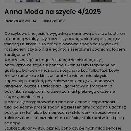
Anna Moda na szycie 4/2025
Indeks
AM25004
Marka
BPV
Co szykować na jesień: wygodną dzianinową bluzkę z kapturem
i układaną w fałdy, czy raczej szykowną welurową sukienkę z
falbaną i bufkami? Do pracy ołówkowa spódnica z wysokim
rozcięciem, czy trio dla elegantki z szerokimi spodniami, topem i
kardiganem?
A może zacząć od tego, że już będzie chłodno, czyli
obowiązkowe staje się poncho z kołnierzem (zapinane na
guziki po bokach – można rozłożyć jako koc) albo futerkowy
żakiet-kurteczka z kieszeniami – te wierzchnie okrycia
zapewnią ci komfort, gdy założysz sukienkę z kimonowym
rękawem, bluzkę z zakładkami, gorsetowym środkiem i z
baskinką ze szpicami, a dzień zamiast pięknego okaże się
nieprzyjemnie zimny.
Możesz się przygotować na inne codzienne niespodzianki –
tutaj polecamy proste spodnie z kieszeniami cargo na udach i z
paskiem w talii albo kombinezon w stylu work: z koszulowym
kołnierzykiem, z kieszeniami na biuście, z fałdkami w talii i plisą
na napy.
Szukasz ubrań w stylu biznes, boho czy pełnych młodzieńczej