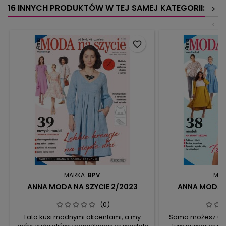
16 INNYCH PRODUKTÓW W TEJ SAMEJ KATEGORII:
>
<
favorite_border
MARKA:
BPV
MAR
ANNA MODA NA SZYCIE 2/2023
ANNA MODA N
(0)
Lato kusi modnymi akcentami, a my
Sama możesz usz