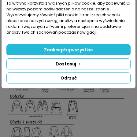
Wśród codziennych ubrań znajdziesz modele sukienek, które
Ta witryna korzysta z własnych plików cookie, aby zapewnić Ci
uszyjesz z dresówki, polaru, dzianiny, weluru albo elastycznych
najwyższy poziom doświadczenia na naszej stronie .
tkanin wełnianych.
Wykorzystujemy również pliki cookie stron trzecich w celu
Bluzka z asymetrycznym dekoltem, dwurzędowy płaszcz,
ulepszenia naszych usług, analizy a nastepnie wyświetlania
spodnie z mankietami, asymetryczna spódnica w kratkę,
reklam związanych z Twoimi preferencjami na podstawie
poncho, płaszcz z kaskadowym kołnierzem – to nasze kolejne
analizy Twoich zachowań podczas nawigacji.
propozycje, które mamy nadzieję – przypadną ci do gustu.
Zaakceptuj wszystkie
Dostosuj
Odrzuć