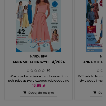
MARKA:
BPV
MAR
ANNA MODA NA SZYCIE 4/2024
ANNA MODA N
(0)
Wakacje last minute to odpowiedź na
Późne lato to cał
potrzebę uszycia czegoś kobiecego na
stylowego i mod
ostatni moment… W numerze są
sukienki uzupełn
16,99 zł
13
spódnico-spodnie jako wariant sukienki
kusząco odkryw
Dodaj do koszyka
Doda


z odkrytymi plecami, kopertowe
dekoltu, a spodni
spódnice z kieszeniami, sukienka z
ponieważ w tym r
asymetrycznym dołem „upięta” na
czasu w domu, to