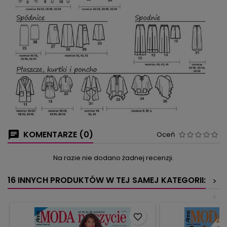
KOMENTARZE (0)
Oceń
Na razie nie dodano żadnej recenzji.
16 INNYCH PRODUKTÓW W TEJ SAMEJ KATEGORII:
>
<
favorite_border