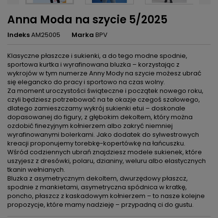
Anna Moda na szycie 5/2025
Indeks
AM25005
Marka
BPV
Klasyczne płaszcze i sukienki, a do tego modne spodnie,
sportowa kurtka i wyrafinowana bluzka – korzystając z
wykrojów w tym numerze Anny Mody na szycie możesz ubrać
się elegancko do pracy i sportowo na czas wolny.
Za moment uroczystości świąteczne i początek nowego roku,
czyli będziesz potrzebować na te okazje czegoś szałowego,
dlatego zamieszczamy wykrój sukienki etui – doskonale
dopasowanej do figury, z głębokim dekoltem, który można
ozdobić finezyjnym kołnierzem albo zakryć niemniej
wyrafinowanymi bolerkami. Jako dodatek do sylwestrowych
kreacji proponujemy torebkę-kopertówkę na łańcuszku.
Wśród codziennych ubrań znajdziesz modele sukienek, które
uszyjesz z dresówki, polaru, dzianiny, weluru albo elastycznych
tkanin wełnianych.
Bluzka z asymetrycznym dekoltem, dwurzędowy płaszcz,
spodnie z mankietami, asymetryczna spódnica w kratkę,
poncho, płaszcz z kaskadowym kołnierzem – to nasze kolejne
propozycje, które mamy nadzieję – przypadną ci do gustu.