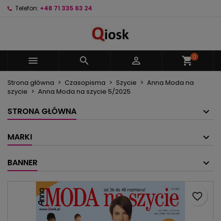
Telefon:
+48 71 335 63 24
×
×
×
Moje listy życzeń
Utwórz listę życzeń
Zaloguj się
Utwórz nową listę
add_circle_outline
Musisz być zalogowany by zapisać produkty na
Nazwa listy życzeń
swojej liście życzeń.
0



shopping_cart
Strona główna
Czasopisma
Szycie
Anna Moda na
Anuluj
Zaloguj się
szycie
Anna Moda na szycie 5/2025
Anuluj
Utwórz listę życzeń
STRONA GŁÓWNA
MARKI
BANNER
favorite_border