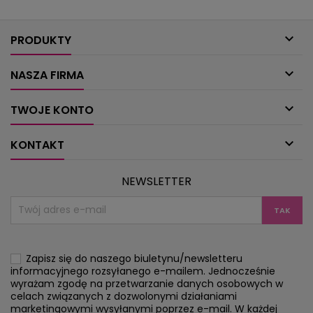
sylwetce, wdzięczne sukienki luźne w talii,
rezygnować z ubr
spódnica z klosza, sukienka koszulowa w
numerze znajdz
stylu safari (ma kieszenie z...
zestaw bazow

PRODUKTY

NASZA FIRMA

TWOJE KONTO

KONTAKT
NEWSLETTER
Zapisz się do naszego biuletynu/newsletteru
informacyjnego rozsyłanego e-mailem. Jednocześnie
wyrażam zgodę na przetwarzanie danych osobowych w
celach związanych z dozwolonymi działaniami
marketingowymi wysyłanymi poprzez e-mail. W każdej