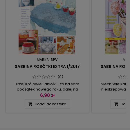
MARKA:
BPV
MAR
SABRINA ROBÓTKI EXTRA 1/2017
SABRINA ROBÓ
(0)
Trzej Królowie i aniołki - to na sam
Niech Wielkano
początek nowego roku, dalej na
nieskrępowane
walentynki zastaw serduszek i opaski na
pisanek, kolo
6,90 zł
8
świece, by ten wieczór był naprawdę
wszelakiego rodz
Dodaj do koszyka
Doda


nastrojowy, na kolejne dni inspiracje z
od akrylowych jaje
gorących Indii: słonie i wystrój kolonialny.
ozdabianie jest
Słowem: obrusy, zazdrostki, lampa,
najwięcej. Do 
koronki i bieżniki, obrazki, dekoracje stołu
szydełkowane kwia
- wszystko, czego potrzebujecie, by
obie wersje war