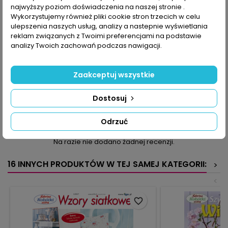
najwyższy poziom doświadczenia na naszej stronie .
Wykorzystujemy również pliki cookie stron trzecich w celu
OPIS
SZCZEGÓŁY PRODUKTU
ulepszenia naszych usług, analizy a nastepnie wyświetlania
reklam związanych z Twoimi preferencjami na podstawie
Szósty zeszyt Sabriny Robótki Extra kusi wielością rozmaitych
analizy Twoich zachowań podczas nawigacji.
świątecznych dekoracji i ozdób. Piękne są cekiny i perełki,
którymi ozdabiamy patchworkowe naszywki na powłoczki,
świąteczne stroiki, bombki, kokardy. Łączymy kolory, do
Zaakceptuj wszystkie
płóciennych serwetek dorabiamy koronkowe bordiury,
dodajemy dużo srebrnych i złotych akcentów, tak aby nasz dom
i świąteczny stół błyszczał i lśnił.
Dostosuj
KOMENTARZE (0)
Oceń
Odrzuć
Na razie nie dodano żadnej recenzji.
16 INNYCH PRODUKTÓW W TEJ SAMEJ KATEGORII:
>
<
favorite_border