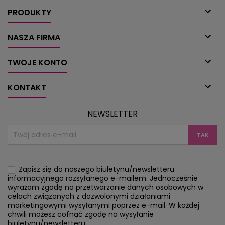
zmienić...
koronką. Ale na ta

PRODUKTY

NASZA FIRMA

TWOJE KONTO

KONTAKT
NEWSLETTER
Zapisz się do naszego biuletynu/newsletteru
informacyjnego rozsyłanego e-mailem. Jednocześnie
wyrażam zgodę na przetwarzanie danych osobowych w
celach związanych z dozwolonymi działaniami
marketingowymi wysyłanymi poprzez e-mail. W każdej
chwili możesz cofnąć zgodę na wysyłanie
biuletynu/newsletteru.