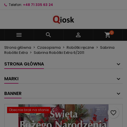
Telefon:
+48 71 335 63 24
×
×
×
Moje listy życzeń
Utwórz listę życzeń
Zaloguj się
Utwórz nową listę
add_circle_outline
Musisz być zalogowany by zapisać produkty na
Nazwa listy życzeń
swojej liście życzeń.
0



shopping_cart
Strona główna
Czasopisma
Robótki ręczne
Sabrina
Anuluj
Zaloguj się
Robótki Extra
Sabrina Robótki Extra 6/2011
Anuluj
Utwórz listę życzeń
STRONA GŁÓWNA
MARKI
BANNER
Obecnie brak na stanie
favorite_border