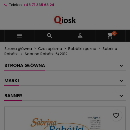
Telefon:
+48 71 335 63 24
×
×
×
Moje listy życzeń
Utwórz listę życzeń
Zaloguj się
Utwórz nową listę
add_circle_outline
Musisz być zalogowany by zapisać produkty na
Nazwa listy życzeń
swojej liście życzeń.
0



shopping_cart
Strona główna
Czasopisma
Robótki ręczne
Sabrina
Anuluj
Zaloguj się
Robótki
Sabrina Robótki 6/2012
Anuluj
Utwórz listę życzeń
STRONA GŁÓWNA
MARKI
BANNER
favorite_border