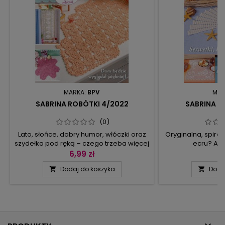
MARKA:
BPV
MAR
SABRINA ROBÓTKI 4/2022
SABRINA R
(0)
Lato, słońce, dobry humor, włóczki oraz
Oryginalna, spira
szydełka pod ręką – czego trzeba więcej
ecru? A m
do szczęścia? Tylko nowych pomysłów
bieżnik prz
6,99 zł
5
na szydełkowane robótki! A tych mamy
filetowym lu
Dodaj do koszyka
Doda


pod dostatkiem.Mocne barwy: czerwień i
morelowego kord
zieleń lub delikatny łososiowy i różowy, a
ze słupków? Z pe
do tego ponadczasowa biel, która
Was także sia
króluje bez względu na porę roku czy styl
motywem kwiat
robótek.Dom na pewno będzie wyglądał
zdobiące półki 
piękniej,...
kółka rozetek. D
kilkanaści